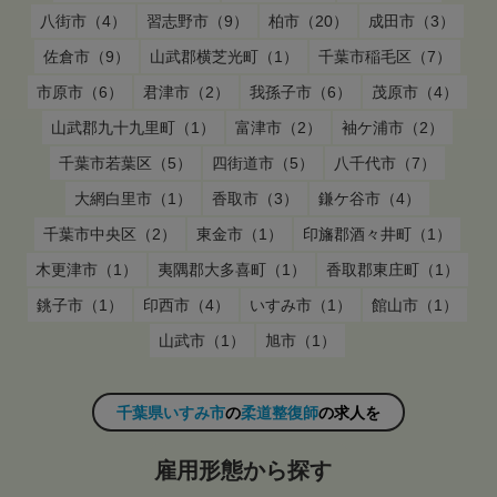
八街市（4）
習志野市（9）
柏市（20）
成田市（3）
佐倉市（9）
山武郡横芝光町（1）
千葉市稲毛区（7）
市原市（6）
君津市（2）
我孫子市（6）
茂原市（4）
山武郡九十九里町（1）
富津市（2）
袖ケ浦市（2）
千葉市若葉区（5）
四街道市（5）
八千代市（7）
大網白里市（1）
香取市（3）
鎌ケ谷市（4）
千葉市中央区（2）
東金市（1）
印旛郡酒々井町（1）
木更津市（1）
夷隅郡大多喜町（1）
香取郡東庄町（1）
銚子市（1）
印西市（4）
いすみ市（1）
館山市（1）
山武市（1）
旭市（1）
千葉県いすみ市
の
柔道整復師
の求人を
雇用形態から探す