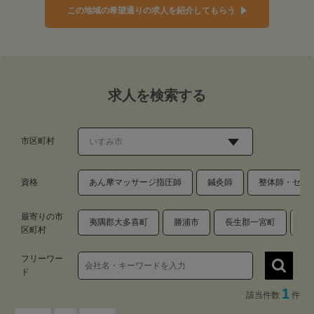
この地域の希望通りの求人を紹介してもらう
求人を検索する
市区町村
資格
あん摩マッサージ指圧師
鍼灸師
整体師・セラ
最寄りの市
夷隅郡大多喜町
勝浦市
長生郡一宮町
長
区町村
フリーワー
ド
1
該当件数
件