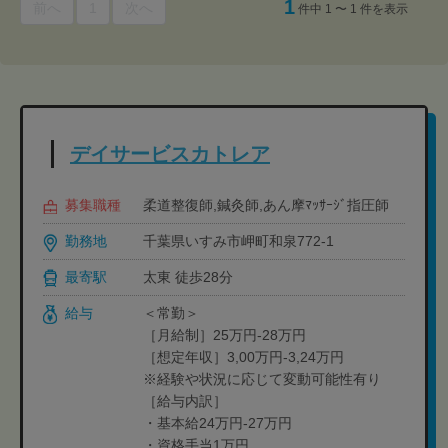
1
前へ
1
次へ
件中 1 〜 1 件を表示
デイサービスカトレア
募集職種
柔道整復師,鍼灸師,あん摩ﾏｯｻｰｼﾞ指圧師
勤務地
千葉県いすみ市岬町和泉772-1
最寄駅
太東 徒歩28分
給与
＜常勤＞
［月給制］25万円-28万円
［想定年収］3,00万円-3,24万円
※経験や状況に応じて変動可能性有り
［給与内訳］
・基本給24万円‐27万円
・資格手当1万円