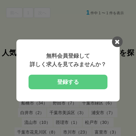
1
前へ
1
次へ
件中 1 〜 1 件を表示
人気検索条件から柔道整復師の求人を探
無料会員登録して
す
詳しく求人を見てみませんか？
千葉県いすみ市
の
柔道整復師
の求人を
登録する
千葉県いすみ市 市区町村から探す
船橋市（34）
野田市（7）
千葉市緑区（6）
白井市（2）
千葉市美浜区（3）
浦安市（7）
流山市（10）
匝瑳市（1）
松戸市（30）
千葉市花見川区（8）
市川市（23）
富里市（3）