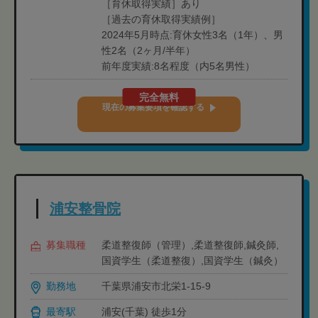
［育休取得実績］あり
［過去の育休取得実績例］
2024年5月時点:育休女性3名（1年）、男
性2名（2ヶ月/半年）
前年度実績:8名程度（内5名男性）
完全無料
現在の募集要項を確認する
浦安整骨院
募集職種
柔道整復師（管理）,柔道整復師,鍼灸師,
国資学生（柔道整復）,国資学生（鍼灸）
勤務地
千葉県浦安市北栄1-15-9
最寄駅
浦安(千葉) 徒歩1分