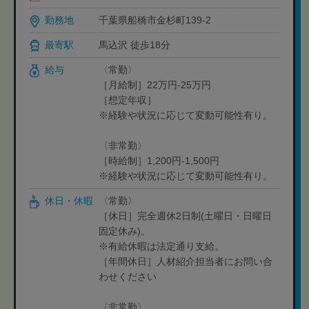
勤務地
千葉県船橋市金杉町139-2
最寄駅
馬込沢 徒歩18分
給与
〈常勤〉
［月給制］22万円-25万円
［想定年収］
※経験や状況に応じて変動可能性有り。
〈非常勤〉
［時給制］1,200円-1,500円
※経験や状況に応じて変動可能性有り。
休日・休暇
〈常勤〉
［休日］完全週休2日制(土曜日・日曜日
固定休み)。
※有給休暇は法定通り支給。
［年間休日］人材紹介担当者にお問い合
わせください
〈非常勤〉