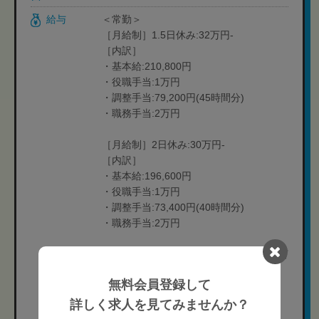
給与
＜常勤＞
［月給制］1.5日休み:32万円-
［内訳］
・基本給:210,800円
・役職手当:1万円
・調整手当:79,200円(45時間分)
・職務手当:2万円
［月給制］2日休み:30万円-
［内訳］
・基本給:196,600円
・役職手当:1万円
・調整手当:73,400円(40時間分)
・職務手当:2万円
［月給制］2日休み(土曜日・日曜日):28万
円-
無料会員登録して
［内訳］
・基本給:182,000円
詳しく求人を見てみませんか？
・役職手当:1万円