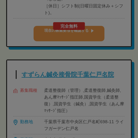
［休日］シフト制(日曜日固定休み＋シフ
ト)。
完全無料
現在の募集要項を確認する
すずらん鍼灸接骨院千葉仁戸名院
募集職種
柔道整復師（管理）,柔道整復師,鍼灸師,
あん摩ﾏｯｻｰｼﾞ指圧師,国資学生（柔道整
復）,国資学生（鍼灸）,国資学生（あん摩
ﾏｯｻｰｼﾞ指圧）
勤務地
千葉県千葉市中央区仁戸名町698-11 ライ
フガーデン仁戸名