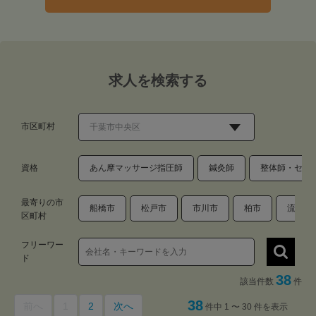
求人を検索する
市区町村
資格
あん摩マッサージ指圧師
鍼灸師
整体師・セラ
最寄りの市
船橋市
松戸市
市川市
柏市
流山市
区町村
フリーワー
ド
38
該当件数
件
38
前へ
1
2
次へ
件中 1 〜 30 件を表示