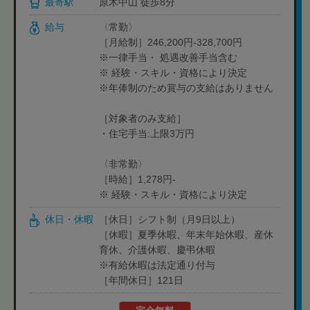
最寄駅
原木中山 徒歩8分
給与
〈常勤〉
［月給制］246,200円-328,700円
※一律手当・ 処遇改善手当含む
※ 経験・スキル・資格により決定
※年俸制のため賞与の支給はありません
［対象者のみ支給］
・住宅手当:上限3万円
〈非常勤〉
［時給］1,278円-
※ 経験・スキル・資格により決定
休日・休暇
［休日］シフト制（月9日以上）
［休暇］夏季休暇、年末年始休暇、産休
育休、介護休暇、慶弔休暇
※有給休暇は法定通り付与
［年間休日］121日