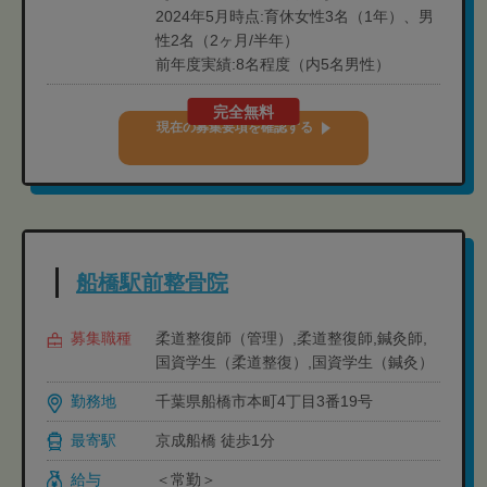
2024年5月時点:育休女性3名（1年）、男
性2名（2ヶ月/半年）
前年度実績:8名程度（内5名男性）
完全無料
現在の募集要項を確認する
船橋駅前整骨院
募集職種
柔道整復師（管理）,柔道整復師,鍼灸師,
国資学生（柔道整復）,国資学生（鍼灸）
勤務地
千葉県船橋市本町4丁目3番19号
最寄駅
京成船橋 徒歩1分
給与
＜常勤＞