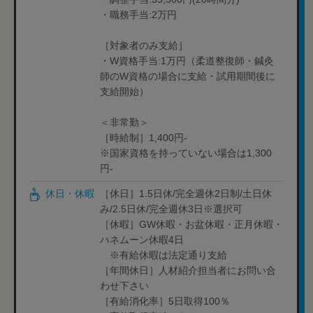
・職務手当:2万円
［対象者のみ支給］
・W資格手当:1万円（柔道整復師・鍼灸
師のW資格の場合に支給・試用期間後に
支給開始）
＜非常勤＞
［時給制］1,400円-
※国家資格を持っていない場合は1,300
円-
休日・休暇
［休日］1.5日休/完全週休2日制/土日休
み/2.5日休/完全週休3日※選択可
［休暇］GW休暇・お盆休暇・正月休暇・
ハネムーン休暇4日
※有給休暇は法定通り支給
［年間休日］人材紹介担当者にお問い合
わせ下さい
［有給消化率］5日取得100％