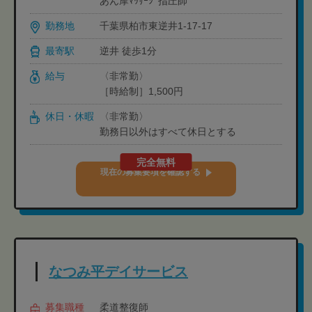
あん摩ﾏｯｻｰｼﾞ指圧師
勤務地
千葉県柏市東逆井1-17-17
最寄駅
逆井 徒歩1分
給与
〈非常勤〉
［時給制］1,500円
休日・休暇
〈非常勤〉
勤務日以外はすべて休日とする
完全無料
現在の募集要項を確認する
なつみ平デイサービス
募集職種
柔道整復師