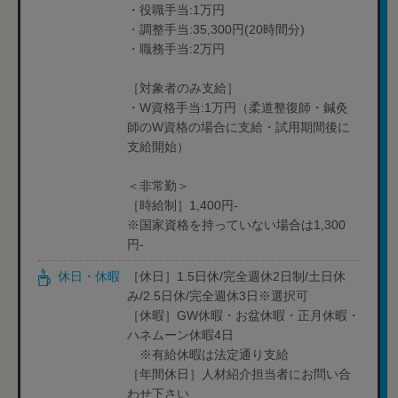
・役職手当:1万円
・調整手当:35,300円(20時間分)
・職務手当:2万円
［対象者のみ支給］
・W資格手当:1万円（柔道整復師・鍼灸
師のW資格の場合に支給・試用期間後に
支給開始）
＜非常勤＞
［時給制］1,400円-
※国家資格を持っていない場合は1,300
円-
休日・休暇
［休日］1.5日休/完全週休2日制/土日休
み/2.5日休/完全週休3日※選択可
［休暇］GW休暇・お盆休暇・正月休暇・
ハネムーン休暇4日
※有給休暇は法定通り支給
［年間休日］人材紹介担当者にお問い合
わせ下さい