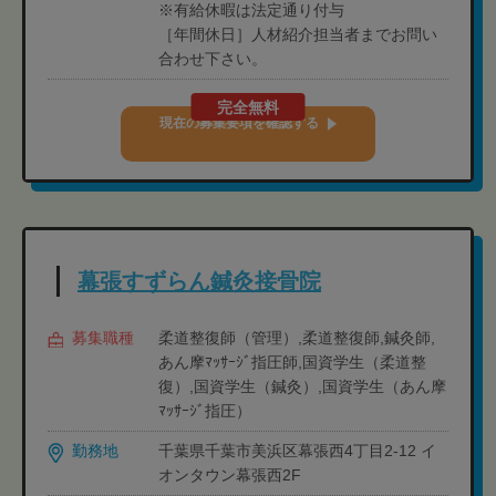
※有給休暇は法定通り付与
［年間休日］人材紹介担当者までお問い
合わせ下さい。
完全無料
現在の募集要項を確認する
幕張すずらん鍼灸接骨院
募集職種
柔道整復師（管理）,柔道整復師,鍼灸師,
あん摩ﾏｯｻｰｼﾞ指圧師,国資学生（柔道整
復）,国資学生（鍼灸）,国資学生（あん摩
ﾏｯｻｰｼﾞ指圧）
勤務地
千葉県千葉市美浜区幕張西4丁目2-12 イ
オンタウン幕張西2F