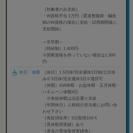
［対象者のみ支給］
・W資格手当:1万円（柔道整復師・鍼灸
師のW資格の場合に支給・試用期間後に
支給開始）
＜非常勤＞
［時給制］1,400円-
※国家資格を持っていない場合は1,300
円-
休日・休暇
［休日］1.5日休/完全週休2日制/土日休
み/2.5日休/完全週休3日※選択可
［休暇］GW休暇・お盆休暇・正月休暇・
ハネムーン休暇4日
※有給休暇は法定通り支給
［年間休日］人材紹介担当者にお問い合
わせ下さい
［有給消化率］5日取得100％
［育休取得実績］あり
［過去の育休取得実績例］