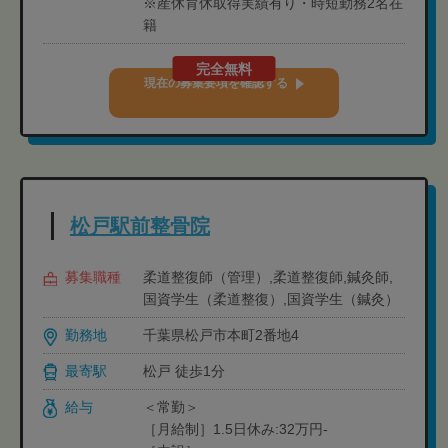
※産休育休取得実績有り・時短勤務2名在
籍
完全無料
現在の募集要項を確認する
松戸駅前整骨院
募集職種
柔道整復師（管理）,柔道整復師,鍼灸師,
国資学生（柔道整復）,国資学生（鍼灸）
勤務地
千葉県松戸市本町2番地4
最寄駅
松戸 徒歩1分
給与
＜常勤＞
［月給制］1.5日休み:32万円-