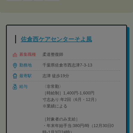
佐倉西ケアセンターそよ風
募集職種
柔道整復師
勤務地
千葉県佐倉市西志津7-3-13
最寄駅
志津 徒歩19分
給与
〈非常勤〉
［時給制］1,400円-1,600円
寸志あり:年2回（6月・12月）
※業績による
［対象者のみ支給］
・年末年始手当:380円/時（12月30日0
時-1月3日24時）