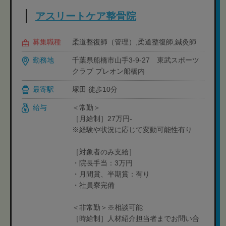
アスリートケア整骨院
募集職種
柔道整復師（管理）,柔道整復師,鍼灸師
勤務地
千葉県船橋市山手3-9-27 東武スポーツ
クラブ プレオン船橋内
最寄駅
塚田 徒歩10分
給与
＜常勤＞
［月給制］27万円‐
※経験や状況に応じて変動可能性有り
［対象者のみ支給］
・院長手当：3万円
・月間賞、半期賞：有り
・社員寮完備
＜非常勤＞※相談可能
［時給制］人材紹介担当者までお問い合