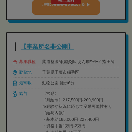
完全無料
現在の募集要項を確認する
【事業所名非公開】
募集職種
柔道整復師,鍼灸師,あん摩ﾏｯｻｰｼﾞ指圧師
勤務地
千葉県千葉市稲毛区
最寄駅
動物公園 徒歩6分
給与
〈常勤〉
［月給制］217,500円-269,900円
※経験や状況に応じて変動可能性有り
［給与内訳］
・基本給185,000円-227,400円
・資格手当1万円-2万円