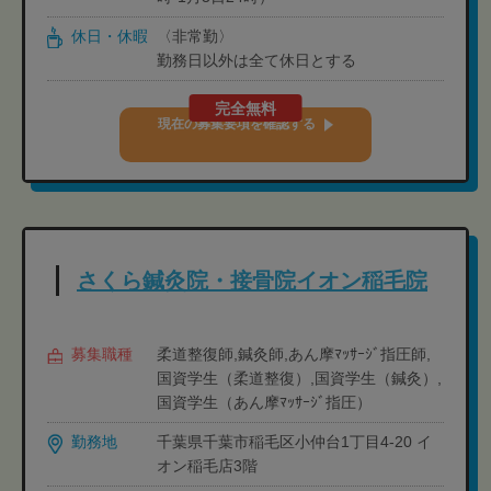
休日・休暇
〈非常勤〉
勤務日以外は全て休日とする
完全無料
現在の募集要項を確認する
さくら鍼灸院・接骨院イオン稲毛院
募集職種
柔道整復師,鍼灸師,あん摩ﾏｯｻｰｼﾞ指圧師,
国資学生（柔道整復）,国資学生（鍼灸）,
国資学生（あん摩ﾏｯｻｰｼﾞ指圧）
勤務地
千葉県千葉市稲毛区小仲台1丁目4-20 イ
オン稲毛店3階