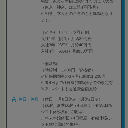
場合、家賃を半額-上限3万円/月まで支給
（東京・神奈川は上限4万円/月）
※相談し本人との合意のもと異動となり
ます。
［※キャリアアップ昇給例］
入社1年（院長）月給30万円
入社3年（SSV）月給40万円
入社4年（AGM）月給50万円
〈非常勤〉
［時給制］1,400円（資格者）
※研修期間中の3ヶ月は時給1,200円
※週4日まで/1日6時間勤務までの規定有
※アルバイトも交通費全額支給
休日・休暇
［休日］ 月8日休み（週休2日制）
［休暇］夏季休暇（4日程度・有給休暇/
シフト休/欠勤にて取得）
、年末年始休暇（4日程度・有給休暇/シ
フト休/欠勤にて取得）