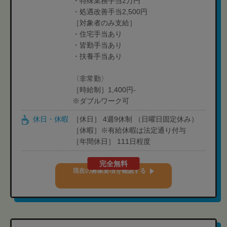
・特殊業務手当2万円
・処遇改善手当2,500円
［対象者のみ支給］
・住宅手当あり
・皆勤手当あり
・扶養手当あり
〈非常勤〉
［時給制］1,400円-
※ダブルワーク可
休日・休暇
［休日］ 4週9休制 （日曜日固定休み）
［休暇］※有給休暇は法定通り付与
［年間休日］ 111日程度
完全無料
現在の募集要項を確認する