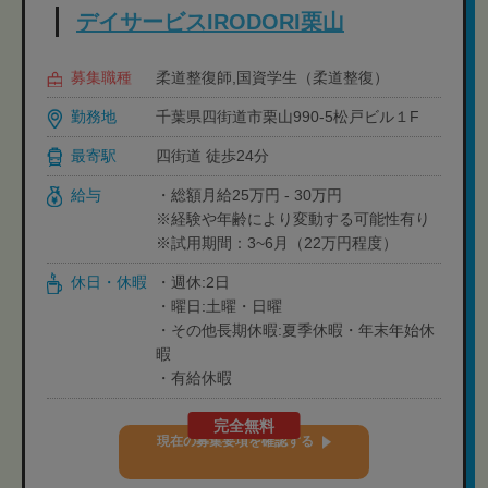
デイサービスIRODORI栗山
募集職種
柔道整復師,国資学生（柔道整復）
勤務地
千葉県四街道市栗山990-5松戸ビル１F
最寄駅
四街道 徒歩24分
給与
・総額月給25万円 - 30万円
※経験や年齢により変動する可能性有り
※試用期間：3~6月（22万円程度）
休日・休暇
・週休:2日
・曜日:土曜・日曜
・その他長期休暇:夏季休暇・年末年始休
暇
・有給休暇
完全無料
現在の募集要項を確認する