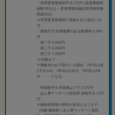
・管理柔道整復師手当:2万円 (柔道整復師
経験3年以上＋柔道整復師施設管理者研修
受講済み)
※管理柔道整復師に登録された場合に付
与
・家族手当:扶養義務のある配偶者:5,000
円
第一子:3,000円
第二子:5,000円
第三子:7,000円
※18歳まで
※複数名のお子様がいる場合、1年目は第
1子分のみ、2年目は2名分、3年目は3名
分・・・となる。
・W資格手当:W資格はプラス2万円
・あん摩マッサージ指圧師 資格手当:+1万
円
※鍼灸師資格の保有が必須となります。
（対象:鍼灸師＋あん摩マッサージ指圧