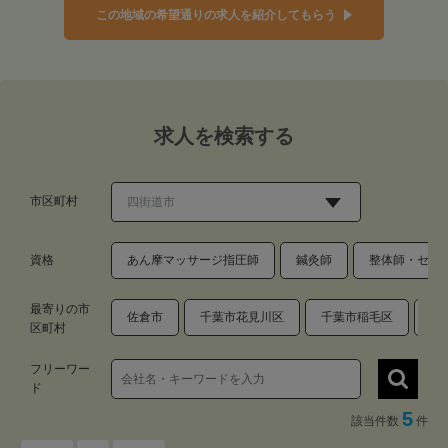
この地域の希望通りの求人を紹介してもらう
求人を検索する
市区町村
資格
あん摩マッサージ指圧師
鍼灸師
整体師・セラ
最寄りの市
佐倉市
千葉市花見川区
千葉市稲毛区
千
区町村
フリーワー
ド
5
該当件数
件