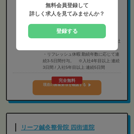
※有給休暇は法定通り支給
無料会員登録して
［年間休日］選択制（110日、120日）
詳しく求人を見てみませんか？
［備考］
※月単位で休みの日数が決まっており年
間で120日になるよう調整している
登録する
・アニバーサリー休暇:結婚記念日（1
日）、お子様の誕生日（1日）など（入社
3年目以降に付与）
・リフレッシュ休暇:勤続年数に応じて連
続3-5日間付与。 ※入社4年目以上:連続
3日間 / 入社5年目以上:連続5日間
完全無料
現在の募集要項を確認する
リーフ鍼灸整骨院 四街道院