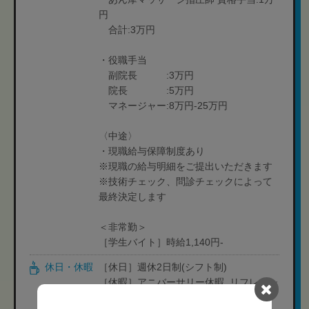
円
合計:3万円
・役職手当
副院長 :3万円
院長 :5万円
マネージャー:8万円-25万円
〈中途〉
・現職給与保障制度あり
※現職の給与明細をご提出いただきます
※技術チェック、問診チェックによって
最終決定します
＜非常勤＞
［学生バイト］時給1,140円-
休日・休暇
［休日］週休2日制(シフト制)
［休暇］アニバーサリー休暇, リフレッシ
ュ休暇