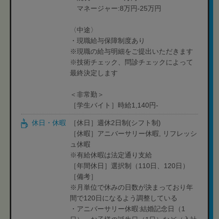
マネージャー:8万円-25万円
〈中途〉
・現職給与保障制度あり
※現職の給与明細をご提出いただきます
※技術チェック、問診チェックによって
最終決定します
＜非常勤＞
［学生バイト］時給1,140円-
休日・休暇
［休日］週休2日制(シフト制)
［休暇］アニバーサリー休暇, リフレッシ
ュ休暇
※有給休暇は法定通り支給
［年間休日］選択制（110日、120日）
［備考］
※月単位で休みの日数が決まっており年
間で120日になるよう調整している
・アニバーサリー休暇:結婚記念日（1