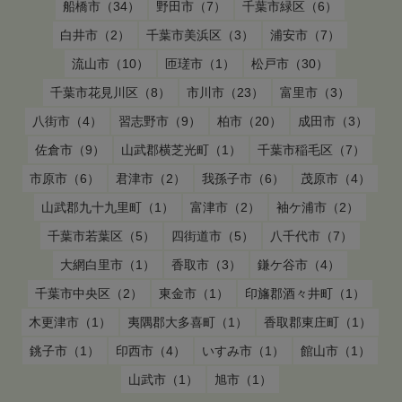
船橋市（34）
野田市（7）
千葉市緑区（6）
白井市（2）
千葉市美浜区（3）
浦安市（7）
流山市（10）
匝瑳市（1）
松戸市（30）
千葉市花見川区（8）
市川市（23）
富里市（3）
八街市（4）
習志野市（9）
柏市（20）
成田市（3）
佐倉市（9）
山武郡横芝光町（1）
千葉市稲毛区（7）
市原市（6）
君津市（2）
我孫子市（6）
茂原市（4）
山武郡九十九里町（1）
富津市（2）
袖ケ浦市（2）
千葉市若葉区（5）
四街道市（5）
八千代市（7）
大網白里市（1）
香取市（3）
鎌ケ谷市（4）
千葉市中央区（2）
東金市（1）
印旛郡酒々井町（1）
木更津市（1）
夷隅郡大多喜町（1）
香取郡東庄町（1）
銚子市（1）
印西市（4）
いすみ市（1）
館山市（1）
山武市（1）
旭市（1）