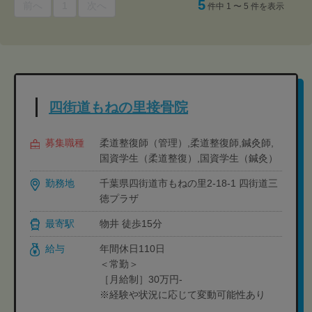
5
前へ
1
次へ
件中 1 〜 5 件を表示
四街道もねの里接骨院
募集職種
柔道整復師（管理）,柔道整復師,鍼灸師,
国資学生（柔道整復）,国資学生（鍼灸）
勤務地
千葉県四街道市もねの里2-18-1 四街道三
徳プラザ
最寄駅
物井 徒歩15分
給与
年間休日110日
＜常勤＞
［月給制］30万円-
※経験や状況に応じて変動可能性あり