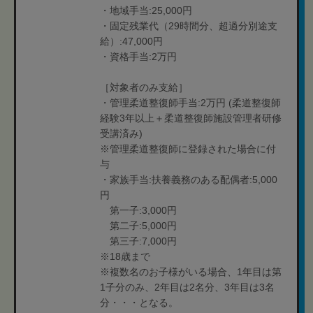
・地域手当:25,000円
・固定残業代（29時間分、超過分別途支
給）:47,000円
・資格手当:2万円
［対象者のみ支給］
・管理柔道整復師手当:2万円 (柔道整復師
経験3年以上＋柔道整復師施設管理者研修
受講済み)
※管理柔道整復師に登録された場合に付
与
・家族手当:扶養義務のある配偶者:5,000
円
第一子:3,000円
第二子:5,000円
第三子:7,000円
※18歳まで
※複数名のお子様がいる場合、1年目は第
1子分のみ、2年目は2名分、3年目は3名
分・・・となる。