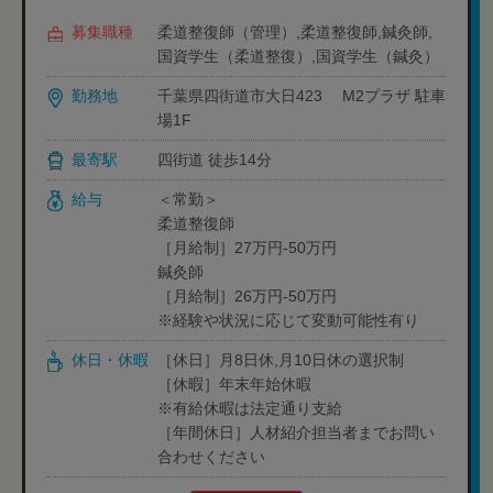
募集職種
柔道整復師（管理）,柔道整復師,鍼灸師,
国資学生（柔道整復）,国資学生（鍼灸）
勤務地
千葉県四街道市大日423 M2プラザ 駐車
場1F
最寄駅
四街道 徒歩14分
給与
＜常勤＞
柔道整復師
［月給制］27万円‐50万円
鍼灸師
［月給制］26万円‐50万円
※経験や状況に応じて変動可能性有り
休日・休暇
［休日］月8日休,月10日休の選択制
［休暇］年末年始休暇
※有給休暇は法定通り支給
［年間休日］人材紹介担当者までお問い
合わせください