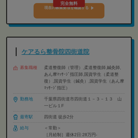
完全無料
現在の募集要項を確認する
ケアるら整骨院四街道院
募集職種
柔道整復師（管理）,柔道整復師,鍼灸師,
あん摩ﾏｯｻｰｼﾞ指圧師,国資学生（柔道整
復）,国資学生（鍼灸）,国資学生（あん摩
ﾏｯｻｰｼﾞ指圧）
勤務地
千葉県四街道市四街道１－３－１３ 山
一ビル１F
最寄駅
四街道 徒歩2分
給与
＜常勤＞
［月給制］週休2日:28万円-