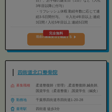
日）、お子様の誕生日（1日）など（入社
3年目以降に付与）
・リフレッシュ休暇:勤続年数に応じて連
続3-5日間付与。 ※入社4年目以上:連続
3日間 / 入社5年目以上:連続5日間
完全無料
現在の募集要項を確認する
四街道北口整骨院
募集職種
柔道整復師（管理）,柔道整復師,鍼灸師,
国資学生（柔道整復）,国資学生（鍼灸）
勤務地
千葉県四街道市四街道1-20-28
最寄駅
四街道 徒歩3分