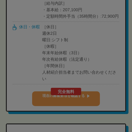
［給与内訳］
・基本給：207,100円
・定額時間外手当（35時間分）:72,900円
休日・休暇
［休日］
週休2日
曜日:シフト制
［休暇］
年末年始休暇（3日）
年次有給休暇（法定通り）
［年間休日］
人材紹介担当者までお問い合わせくださ
い
完全無料
現在の募集要項を確認する