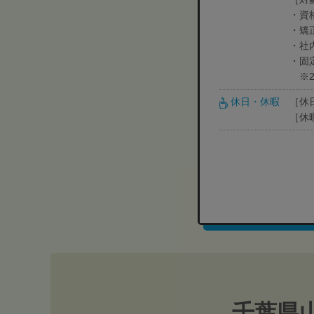
・資
・矯
・社
・固定
※2
休日・休暇
［休
［休
千葉県