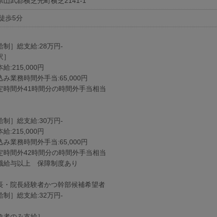
県山武郡横芝光町横芝2141-1
 徒歩5分
給制］総支給:28万円-
訳］
給:215,000円
込み業務時間外手当:65,000円
定時間外41時間分の時間外手当相当
給制］総支給:30万円-
給:215,000円
込み業務時間外手当:65,000円
定時間外42時間分の時間外手当相当
職給与以上 保障制度あり
長・院長経験者かつ幹部候補希望者
給制］総支給:32万円-
象者のみ支給］