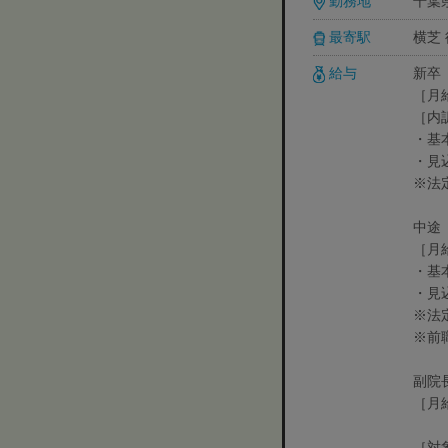
勤務地
千葉
最寄駅
横芝
給与
新卒
［月
［内
・基本
・見
※法
中途
［月
・基本
・見
※法
※前
副院
［月
［対