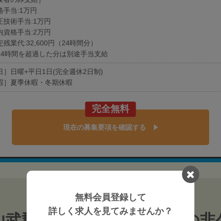
格手当:1万円
正技術手当:1万円
内資格手当:2万円
残業代:32,600円（24時間分）
4時間を超過した分は別途手当支給
日］日曜+平日1日(完全週休2日制)
暇］夏季休暇・冬期休暇
完全無料
現在の募集要項を確認する
無料会員登録して
詳しく求人を見てみませんか？
山武郡横芝光町 柔道整復師の非