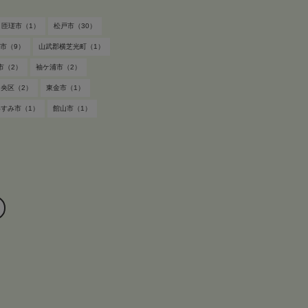
匝瑳市（1）
松戸市（30）
市（9）
山武郡横芝光町（1）
市（2）
袖ケ浦市（2）
央区（2）
東金市（1）
いすみ市（1）
館山市（1）