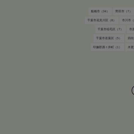
船橋市（34）
野田市（7）
千葉市花見川区（8）
市川市（
千葉市稲毛区（7）
市
千葉市若葉区（5）
四街
印旛郡酒々井町（1）
木更