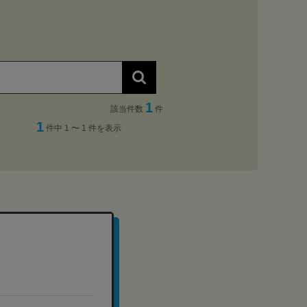
1
該当件数
件
1
件中 1 〜 1 件を表示