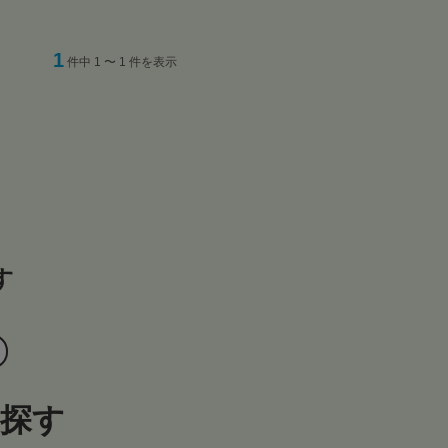
1
件中 1 〜 1 件を表示
す
ら探す