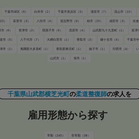
千葉市緑区（6）
白井市（2）
千葉市美浜区（3）
浦安市（7）
流山市（10）
23）
富里市（3）
八街市（4）
習志野市（9）
柏市（20）
成田市（3）
佐倉
原市（6）
君津市（2）
我孫子市（6）
茂原市（4）
山武郡九十九里町（1）
富津
道市（5）
八千代市（7）
大網白里市（1）
香取市（3）
鎌ケ谷市（4）
千葉市中
津市（1）
夷隅郡大多喜町（1）
香取郡東庄町（1）
銚子市（1）
印西市（4）
山武市（1）
旭市（1）
千葉県山武郡横芝光町
の
柔道整復師
の求人を
雇用形態から探す
常勤（245）
非常勤（38）