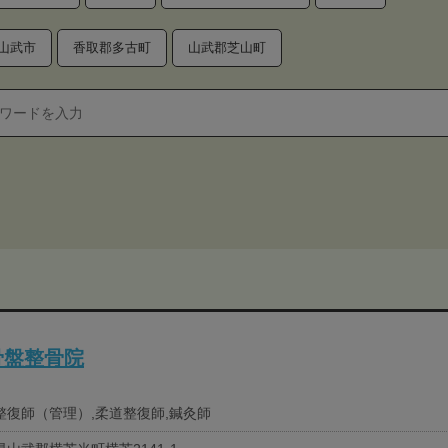
山武市
香取郡多古町
山武郡芝山町
骨盤整骨院
整復師（管理）,柔道整復師,鍼灸師