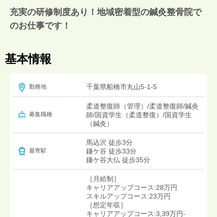
充実の研修制度あり！地域密着型の鍼灸整骨院で
のお仕事です！
基本情報
千葉県船橋市丸山5-1-5
勤務地
柔道整復師（管理）/柔道整復師/鍼灸
募集職種
師/国資学生（柔道整復）/国資学生
（鍼灸）
馬込沢 徒歩3分
鎌ケ谷 徒歩33分
最寄駅
鎌ケ谷大仏 徒歩35分
［月給制］
キャリアアップコース:28万円
スキルアップコース:23万円
［想定年収］
キャリアアップコース:3,39万円-