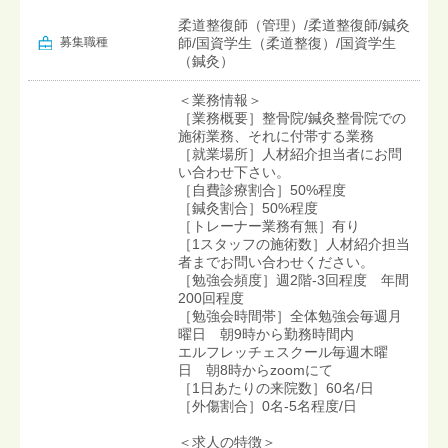
柔道整復師（管理）/柔道整復師/鍼灸
募集職種
師/国資学生（柔道整復）/国資学生
（鍼灸）
＜業務情報＞
［業務概要］整骨院/鍼灸整骨院での
施術業務、それに付帯する業務
［就業場所］人材紹介担当者にお問
い合わせ下さい。
［自費診療割合］50%程度
［鍼灸割合］50%程度
［トレーナー業務有無］有り
［1スタッフの施術数］人材紹介担当
者までお問い合わせください。
［勉強会頻度］週2階-3回程度 年間
200回程度
［勉強会時間帯］全体勉強会毎週月
曜日 朝9時から勤務時間内
エルフレッチェスクール毎週木曜
日 朝8時からzoomにて
［1日あたりの来院数］60名/日
［外傷割合］0名-5名程度/日
＜求人の特徴＞