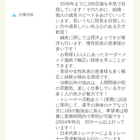
・2030年までに200店舗を本気で目
指しています！そのために、組織・
仕事内容
個人の成長スピードをあげていって
います。若いうちに院長を目指した
い方や成長したい向上心のある方大
歓迎！
・鍼灸に関しては西洋よりですが東
洋も行います。慢性疾患の患者様が
多いです！
・お客様1人1人にあったオーダーメ
イド施術で幅広い技術を学ぶことが
できます。
・美容や女性疾患の患者様も多く幅
広く経験が積める環境です。
・治療以外の強みは、人間関係や院
の雰囲気、楽しく仕事している方が
多く人の良さが魅力です！
・トレーナー活動あり！(実際に試合
に帯同して、選手の身体のケアなど)
月に1回の勉強会に加え、希望者は順
番に業務時間内で帯同が可能です！
(2024年時点 20チーム以上行って
います！）
・日本代表トレーナーによるトレー
ナー育成勉強会も行なっています。