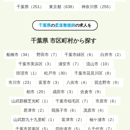
千葉県（251）
東京都（638）
神奈川県（255）
千葉県
の
柔道整復師
の求人を
千葉県 市区町村から探す
船橋市（34）
野田市（7）
千葉市緑区（6）
白井市（2）
千葉市美浜区（3）
浦安市（7）
流山市（10）
匝瑳市（1）
松戸市（30）
千葉市花見川区（8）
市川市（23）
富里市（3）
八街市（4）
習志野市（9）
柏市（20）
成田市（3）
佐倉市（9）
山武郡横芝光町（1）
千葉市稲毛区（7）
市原市（6）
君津市（2）
我孫子市（6）
茂原市（4）
山武郡九十九里町（1）
富津市（2）
袖ケ浦市（2）
千葉市若葉区（5）
四街道市（5）
八千代市（7）