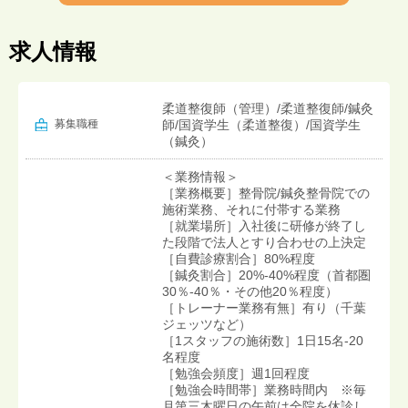
求人情報
柔道整復師（管理）/柔道整復師/鍼灸
募集職種
師/国資学生（柔道整復）/国資学生
（鍼灸）
＜業務情報＞
［業務概要］整骨院/鍼灸整骨院での
施術業務、それに付帯する業務
［就業場所］入社後に研修が終了し
た段階で法人とすり合わせの上決定
［自費診療割合］80%程度
［鍼灸割合］20%-40%程度（首都圏
30％-40％・その他20％程度）
［トレーナー業務有無］有り（千葉
ジェッツなど）
［1スタッフの施術数］1日15名-20
名程度
［勉強会頻度］週1回程度
［勉強会時間帯］業務時間内 ※毎
月第三木曜日の午前は全院を休診し