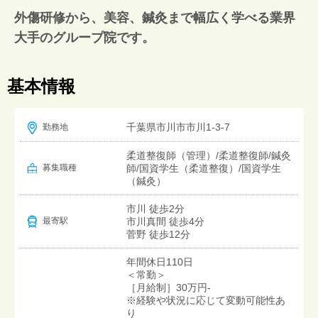
外傷研修から、美容、鍼灸まで幅広く学べる業界
大手のグループ院です。
基本情報
千葉県市川市市川1-3-7
勤務地
柔道整復師（管理）/柔道整復師/鍼灸
募集職種
師/国資学生（柔道整復）/国資学生
（鍼灸）
市川 徒歩2分
市川真間 徒歩4分
最寄駅
菅野 徒歩12分
年間休日110日
＜常勤＞
［月給制］30万円-
※経験や状況に応じて変動可能性あ
り