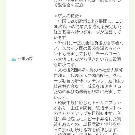
て勉強会を実施
＜求人の特徴＞
・全国に200店舗以上を展開し、1,3
00名以上の従業員を抱える安定した
経営基盤を持つグループが運営して
います。
・3ヶ月に一度の会社負担の食事会な
ど、スタッフ間の親睦を深めるイベ
ントも充実しており、チームワーク
仕事内容
を大切にしながら働きたい方に最適
な環境です。
・入社後2週間-2ヶ月の本社新人研修
に加え、代表からの動画配信、グル
ープ独自の研修コンテンツ、週1回の
技術勉強会など、成長を加速させる
ための学びの機会が非常に充実して
います。
・経験年数に応じたキャリアプラン
があり、主任や院長、統括ポストへ
のキャリアアップを目指せます。入
社半年で院長にスピード昇格した実
績もあるため、成長意欲と情熱を持
って挑戦し続ける方を歓迎します。
・施術者として成長したい方、ワー