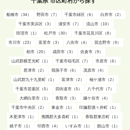
千葉県 市区町村から探す
船橋市（34）
野田市（7）
千葉市緑区（6）
白井市（2）
千葉市美浜区（3）
浦安市（7）
流山市（10）
匝瑳市（1）
松戸市（30）
千葉市花見川区（8）
市川市（23）
富里市（3）
八街市（4）
習志野市（9）
柏市（20）
成田市（3）
佐倉市（9）
山武郡横芝光町（1）
千葉市稲毛区（7）
市原市（6）
君津市（2）
我孫子市（6）
茂原市（4）
山武郡九十九里町（1）
富津市（2）
袖ケ浦市（2）
千葉市若葉区（5）
四街道市（5）
八千代市（7）
大網白里市（1）
香取市（3）
鎌ケ谷市（4）
千葉市中央区（2）
東金市（1）
印旛郡酒々井町（1）
木更津市（1）
夷隅郡大多喜町（1）
香取郡東庄町（1）
銚子市（1）
印西市（4）
いすみ市（1）
館山市（1）