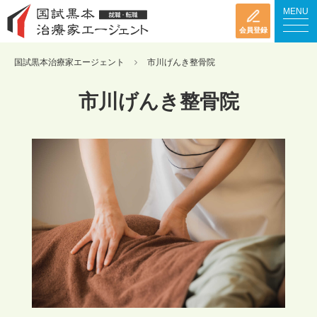
MENU
会員登録
国試黒本治療家エージェント
市川げんき整骨院
市川げんき整骨院