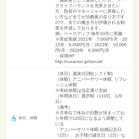
クライフバランスを充実させたい
方、院長やマネージャーに昇格した
い方など全てが治療家の在り方です
ので、全ての働き方が評価される制
度を作成しております。
例）ベースアップ:毎年10月に実施
※昇給実績:2021年 7,000円/月・20
22年 6,000円/月・2023年 10,000
円/月・2024年 6,000円/月
・採用HP
http://curacion.jp/recruit/
［休日］週休2日制(シフト制)
［休暇］アニバーサリー休暇, リフレ
ッシュ休暇
※有給休暇は法定通り支給
［年間休日］選択制（110日、120
日）
［備考］
※月単位で休みの日数が決まってお
り年間で120日になるよう調整して
休日・休暇
いる
・アニバーサリー休暇:結婚記念日
（1日）、お子様の誕生日（1日）な