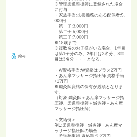
※管理柔道整復師に登録された場合
に付与
・家族手当:扶養義務のある配偶者:5,
000円
第一子:3,000円
第二子:5,000円
第三子:7,000円
※18歳まで
※複数名のお子様がいる場合、1年目
は第1子分のみ、2年目は2名分、3年
給与
目は3名分・・・となる。
・W資格手当:W資格はプラス2万円
・あん摩マッサージ指圧師 資格手当:
+1万円
※鍼灸師資格の保有が必須となりま
す。
（対象:鍼灸師＋あん摩マッサージ指
圧師、柔道整復師＋鍼灸師＋あん摩
マッサージ指圧師）
＜支給例＞
例1:柔道整復師・鍼灸師・あん摩マ
ッサージ指圧師の場合
柔道整復師 資格手当:2万円