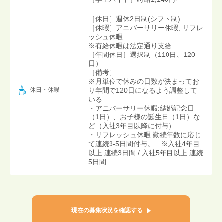
［休日］週休2日制(シフト制)
［休暇］アニバーサリー休暇, リフレ
ッシュ休暇
※有給休暇は法定通り支給
［年間休日］選択制（110日、120
日）
［備考］
※月単位で休みの日数が決まってお
り年間で120日になるよう調整して
休日・休暇
いる
・アニバーサリー休暇:結婚記念日
（1日）、お子様の誕生日（1日）な
ど（入社3年目以降に付与）
・リフレッシュ休暇:勤続年数に応じ
て連続3-5日間付与。 ※入社4年目
以上:連続3日間 / 入社5年目以上:連続
5日間
現在の募集状況を確認する