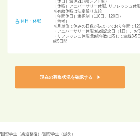
［休日］週休2日制(シフト制)
［休暇］アニバーサリー休暇, リフレッシュ休
※有給休暇は法定通り支給
［年間休日］選択制（110日、120日）
休日・休暇
［備考］
※月単位で休みの日数が決まっており年間で12
・アニバーサリー休暇:結婚記念日（1日）、お
・リフレッシュ休暇:勤続年数に応じて連続3-5日
続5日間
現在の募集状況を確認する
/国資学生（柔道整復）/国資学生（鍼灸）