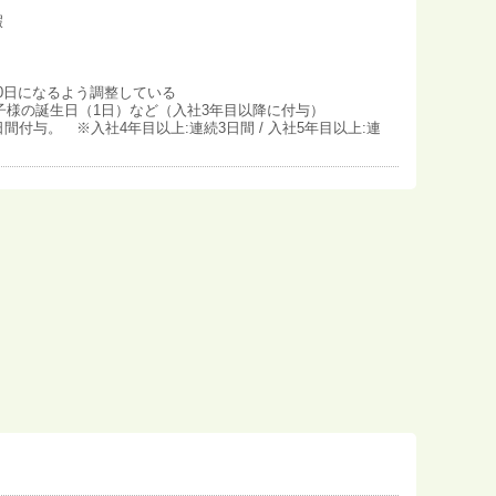
暇
0日になるよう調整している
子様の誕生日（1日）など（入社3年目以降に付与）
間付与。 ※入社4年目以上:連続3日間 / 入社5年目以上:連