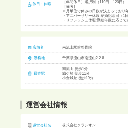
［年間休日］選択制（110日、120日）
休日・休暇
［備考］
※月単位で休みの日数が決まっており年
・アニバーサリー休暇:結婚記念日（1
・リフレッシュ休暇:勤続年数に応じて連続
店舗名
南流山駅前整骨院
勤務地
千葉県流山市南流山2-2-8
南流山 徒歩1分
最寄駅
鰭ケ崎 徒歩11分
小金城趾 徒歩19分
運営会社情報
株式会社クラシオン
運営会社名