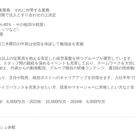
術業務、それに付帯する業務
段階で法人とすり合わせの上決定
%-40％・その他20％程度）
ェッツなど）
程度
第三木曜日の午前は全院を休診して勉強会を実施
00名以上の従業員を抱える安定した経営基盤を持つグループが運営しています。
ど、スタッフ間の親睦を深めるイベントも充実しており、チームワークを大切
に加え、代表からの動画配信、グループ独自の研修コンテンツ、週1回の技術
あり、主任や院長、統括ポストへのキャリアアップを目指せます。入社半年で
ライフバランスを充実させたい方、院長やマネージャーに昇格したい方など全
 6,000円/月・2023年 10,000円/月・2024年 6,000円/月
ッシュ休暇