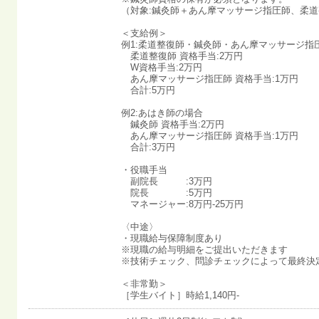
（対象:鍼灸師＋あん摩マッサージ指圧師、柔
＜支給例＞
例1:柔道整復師・鍼灸師・あん摩マッサージ指
柔道整復師 資格手当:2万円
W資格手当:2万円
あん摩マッサージ指圧師 資格手当:1万円
合計:5万円
例2:あはき師の場合
鍼灸師 資格手当:2万円
あん摩マッサージ指圧師 資格手当:1万円
合計:3万円
・役職手当
副院長 :3万円
院長 :5万円
マネージャー:8万円-25万円
〈中途〉
・現職給与保障制度あり
※現職の給与明細をご提出いただきます
※技術チェック、問診チェックによって最終決
＜非常勤＞
［学生バイト］時給1,140円-