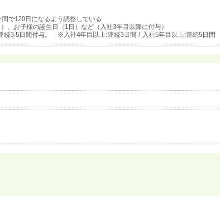
間で120日になるよう調整している
日）、お子様の誕生日（1日）など（入社3年目以降に付与）
3-5日間付与。 ※入社4年目以上:連続3日間 / 入社5年目以上:連続5日間