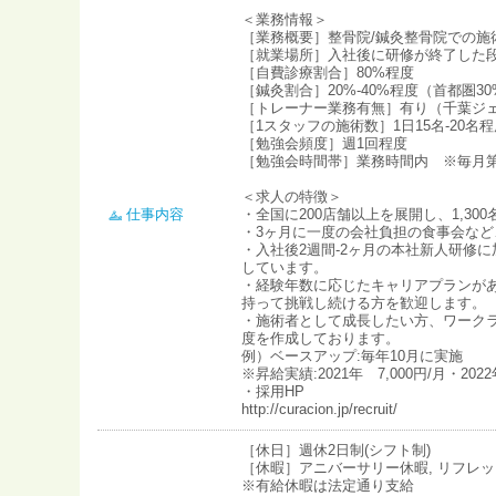
＜業務情報＞
［業務概要］整骨院/鍼灸整骨院での施
［就業場所］入社後に研修が終了した
［自費診療割合］80%程度
［鍼灸割合］20%-40%程度（首都圏30
［トレーナー業務有無］有り（千葉ジ
［1スタッフの施術数］1日15名-20名
［勉強会頻度］週1回程度
［勉強会時間帯］業務時間内 ※毎月
＜求人の特徴＞
仕事内容
・全国に200店舗以上を展開し、1,3
・3ヶ月に一度の会社負担の食事会な
・入社後2週間-2ヶ月の本社新人研修
しています。
・経験年数に応じたキャリアプランが
持って挑戦し続ける方を歓迎します。
・施術者として成長したい方、ワーク
度を作成しております。
例）ベースアップ:毎年10月に実施
※昇給実績:2021年 7,000円/月・2022年
・採用HP
http://curacion.jp/recruit/
［休日］週休2日制(シフト制)
［休暇］アニバーサリー休暇, リフレ
※有給休暇は法定通り支給