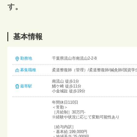
す。
基本情報
勤務地
千葉県流山市南流山2-2-8
募集職種
柔道整復師（管理）/柔道整復師/鍼灸師/国資学
南流山 徒歩1分
最寄駅
鰭ケ崎 徒歩11分
小金城趾 徒歩19分
年間休日110日
＜常勤＞
［月給制］30万円-
※経験や状況に応じて変動可能性あり
［給与内訳］
・基本給:199,000円
・地域手当:25,000円