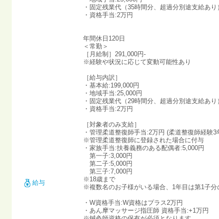
・固定残業代（35時間分、超過分別途支給あり）:5
・資格手当:2万円
年間休日120日
＜常勤＞
［月給制］291,000円-
※経験や状況に応じて変動可能性あり
［給与内訳］
・基本給:199,000円
・地域手当:25,000円
・固定残業代（29時間分、超過分別途支給あり）:4
・資格手当:2万円
［対象者のみ支給］
・管理柔道整復師手当:2万円 (柔道整復師経験
※管理柔道整復師に登録された場合に付与
・家族手当:扶養義務のある配偶者:5,000円
第一子:3,000円
第二子:5,000円
第三子:7,000円
※18歳まで
給与
※複数名のお子様がいる場合、1年目は第1子分
・W資格手当:W資格はプラス2万円
・あん摩マッサージ指圧師 資格手当:+1万円
※鍼灸師資格の保有が必須となります。