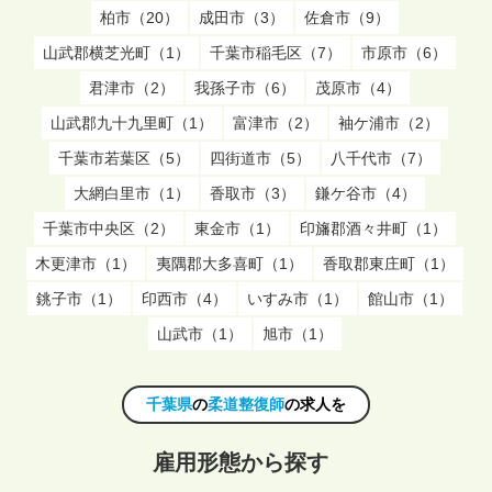
柏市（20）
成田市（3）
佐倉市（9）
山武郡横芝光町（1）
千葉市稲毛区（7）
市原市（6）
君津市（2）
我孫子市（6）
茂原市（4）
山武郡九十九里町（1）
富津市（2）
袖ケ浦市（2）
千葉市若葉区（5）
四街道市（5）
八千代市（7）
大網白里市（1）
香取市（3）
鎌ケ谷市（4）
千葉市中央区（2）
東金市（1）
印旛郡酒々井町（1）
木更津市（1）
夷隅郡大多喜町（1）
香取郡東庄町（1）
銚子市（1）
印西市（4）
いすみ市（1）
館山市（1）
山武市（1）
旭市（1）
千葉県
の
柔道整復師
の求人を
雇用形態から探す