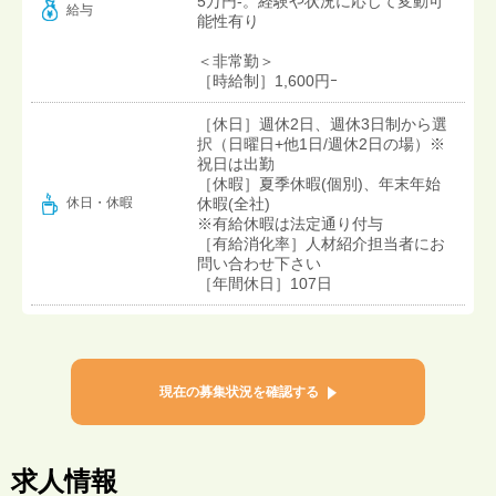
5万円-。経験や状況に応じて変動可
給与
能性有り
＜非常勤＞
［時給制］1,600円ｰ
［休日］週休2日、週休3日制から選
択（日曜日+他1日/週休2日の場）※
祝日は出勤
［休暇］夏季休暇(個別)、年末年始
休暇(全社)
休日・休暇
※有給休暇は法定通り付与
［有給消化率］人材紹介担当者にお
問い合わせ下さい
［年間休日］107日
現在の募集状況を確認する
求人情報