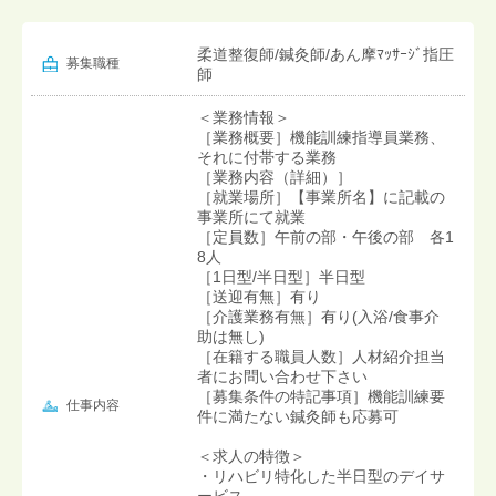
柔道整復師/鍼灸師/あん摩ﾏｯｻｰｼﾞ指圧
募集職種
師
＜業務情報＞
［業務概要］機能訓練指導員業務、
それに付帯する業務
［業務内容（詳細）］
［就業場所］【事業所名】に記載の
事業所にて就業
［定員数］午前の部・午後の部 各1
8人
［1日型/半日型］半日型
［送迎有無］有り
［介護業務有無］有り(入浴/食事介
助は無し)
［在籍する職員人数］人材紹介担当
者にお問い合わせ下さい
［募集条件の特記事項］機能訓練要
仕事内容
件に満たない鍼灸師も応募可
＜求人の特徴＞
・リハビリ特化した半日型のデイサ
ービス。