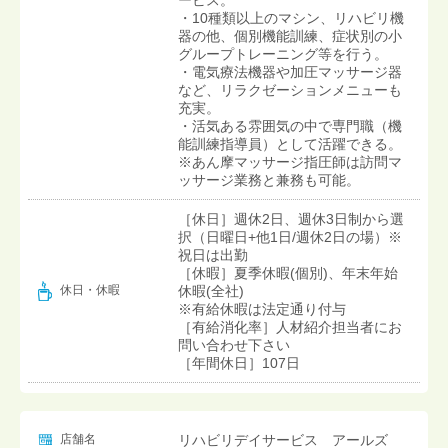
・10種類以上のマシン、リハビリ機
器の他、個別機能訓練、症状別の小
グループトレーニング等を行う。
・電気療法機器や加圧マッサージ器
など、リラクゼーションメニューも
充実。
・活気ある雰囲気の中で専門職（機
能訓練指導員）として活躍できる。
※あん摩マッサージ指圧師は訪問マ
ッサージ業務と兼務も可能。
［休日］週休2日、週休3日制から選
択（日曜日+他1日/週休2日の場）※
祝日は出勤
［休暇］夏季休暇(個別)、年末年始
休暇(全社)
休日・休暇
※有給休暇は法定通り付与
［有給消化率］人材紹介担当者にお
問い合わせ下さい
［年間休日］107日
店舗名
リハビリデイサービス アールズ