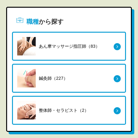
職種
から探す
あん摩マッサージ指圧師（83）
鍼灸師（227）
整体師・セラピスト（2）