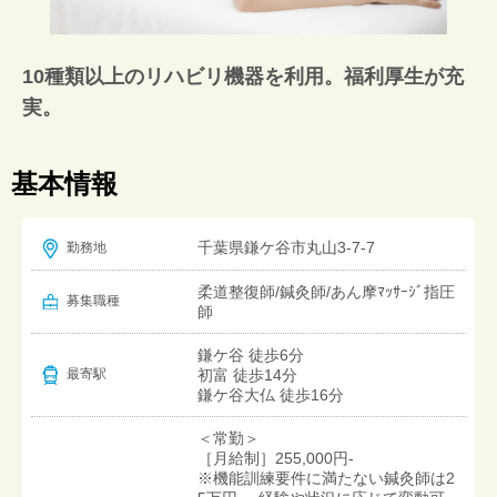
10種類以上のリハビリ機器を利用。福利厚生が充
実。
基本情報
千葉県鎌ケ谷市丸山3-7-7
勤務地
柔道整復師/鍼灸師/あん摩ﾏｯｻｰｼﾞ指圧
募集職種
師
鎌ケ谷 徒歩6分
初富 徒歩14分
最寄駅
鎌ケ谷大仏 徒歩16分
＜常勤＞
［月給制］255,000円-
※機能訓練要件に満たない鍼灸師は2