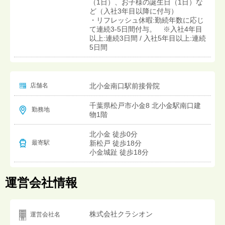
（1日）、お子様の誕生日（1日）な
ど（入社3年目以降に付与）
・リフレッシュ休暇:勤続年数に応じ
て連続3-5日間付与。 ※入社4年目
以上:連続3日間 / 入社5年目以上:連続
5日間
店舗名
北小金南口駅前接骨院
千葉県松戸市小金8 北小金駅南口建
勤務地
物1階
北小金 徒歩0分
新松戸 徒歩18分
最寄駅
小金城趾 徒歩18分
運営会社情報
株式会社クラシオン
運営会社名