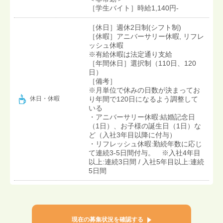
［学生バイト］時給1,140円-
［休日］週休2日制(シフト制)
［休暇］アニバーサリー休暇, リフレ
ッシュ休暇
※有給休暇は法定通り支給
［年間休日］選択制（110日、120
日）
［備考］
※月単位で休みの日数が決まってお
り年間で120日になるよう調整して
休日・休暇
いる
・アニバーサリー休暇:結婚記念日
（1日）、お子様の誕生日（1日）な
ど（入社3年目以降に付与）
・リフレッシュ休暇:勤続年数に応じ
て連続3-5日間付与。 ※入社4年目
以上:連続3日間 / 入社5年目以上:連続
5日間
現在の募集状況を確認する