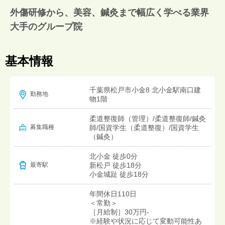
外傷研修から、美容、鍼灸まで幅広く学べる業界
大手のグループ院
基本情報
千葉県松戸市小金8 北小金駅南口建
勤務地
物1階
柔道整復師（管理）/柔道整復師/鍼灸
募集職種
師/国資学生（柔道整復）/国資学生
（鍼灸）
北小金 徒歩0分
新松戸 徒歩18分
最寄駅
小金城趾 徒歩18分
年間休日110日
＜常勤＞
［月給制］30万円-
※経験や状況に応じて変動可能性あ