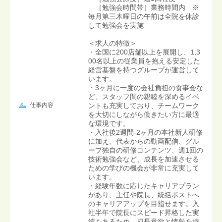
［勉強会時間帯］業務時間内 ※
毎月第三木曜日の午前は全院を休診
して勉強会を実施
＜求人の特徴＞
・全国に200店舗以上を展開し、1,3
00名以上の従業員を抱える安定した
経営基盤を持つグループが運営して
います。
・3ヶ月に一度の会社負担の食事会な
ど、スタッフ間の親睦を深めるイベ
仕事内容
ントも充実しており、チームワーク
を大切にしながら働きたい方に最適
な環境です。
・入社後2週間-2ヶ月の本社新人研修
に加え、代表からの動画配信、グル
ープ独自の研修コンテンツ、週1回の
技術勉強会など、成長を加速させる
ための学びの機会が非常に充実して
います。
・経験年数に応じたキャリアプラン
があり、主任や院長、統括ポストへ
のキャリアアップを目指せます。入
社半年で院長にスピード昇格した実
績もあるため、成長意欲と情熱を持