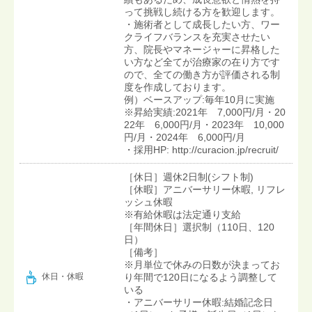
って挑戦し続ける方を歓迎します。
・施術者として成長したい方、ワー
クライフバランスを充実させたい
方、院長やマネージャーに昇格した
い方など全てが治療家の在り方です
ので、全ての働き方が評価される制
度を作成しております。
例）ベースアップ:毎年10月に実施
※昇給実績:2021年 7,000円/月・20
22年 6,000円/月・2023年 10,000
円/月・2024年 6,000円/月
・採用HP: http://curacion.jp/recruit/
［休日］週休2日制(シフト制)
［休暇］アニバーサリー休暇, リフレ
ッシュ休暇
※有給休暇は法定通り支給
［年間休日］選択制（110日、120
日）
［備考］
※月単位で休みの日数が決まってお
り年間で120日になるよう調整して
休日・休暇
いる
・アニバーサリー休暇:結婚記念日