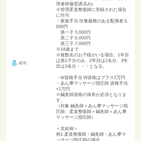
理者研修受講済み)
※管理柔道整復師に登録された場合
に付与
・家族手当:扶養義務のある配偶者:5,
000円
第一子:3,000円
第二子:5,000円
第三子:7,000円
※18歳まで
※複数名のお子様がいる場合、1年目
は第1子分のみ、2年目は2名分、3年
給与
目は3名分・・・となる。
・W資格手当:W資格はプラス2万円
・あん摩マッサージ指圧師 資格手当:
+1万円
※鍼灸師資格の保有が必須となりま
す。
（対象:鍼灸師＋あん摩マッサージ指
圧師、柔道整復師＋鍼灸師＋あん摩
マッサージ指圧師）
＜支給例＞
例1:柔道整復師・鍼灸師・あん摩マ
ッサージ指圧師の場合