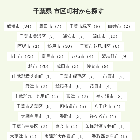
千葉県 市区町村から探す
船橋市（34）
野田市（7）
千葉市緑区（6）
白井市（2）
千葉市美浜区（3）
浦安市（7）
流山市（10）
匝瑳市（1）
松戸市（30）
千葉市花見川区（8）
市川市（23）
富里市（3）
八街市（4）
習志野市（9）
柏市（20）
成田市（3）
佐倉市（9）
山武郡横芝光町（1）
千葉市稲毛区（7）
市原市（6）
君津市（2）
我孫子市（6）
茂原市（4）
山武郡九十九里町（1）
富津市（2）
袖ケ浦市（2）
千葉市若葉区（5）
四街道市（5）
八千代市（7）
大網白里市（1）
香取市（3）
鎌ケ谷市（4）
千葉市中央区（2）
東金市（1）
印旛郡酒々井町（1）
木更津市（1）
夷隅郡大多喜町（1）
香取郡東庄町（1）