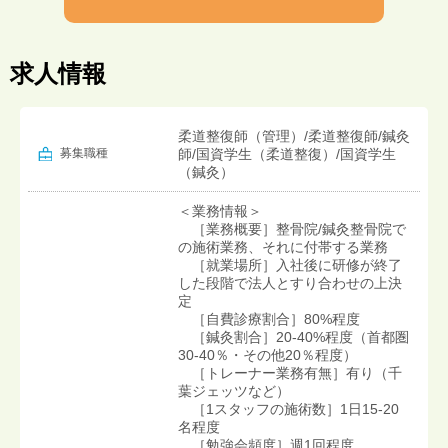
求人情報
柔道整復師（管理）/柔道整復師/鍼灸
募集職種
師/国資学生（柔道整復）/国資学生
（鍼灸）
＜業務情報＞
［業務概要］整骨院/鍼灸整骨院で
の施術業務、それに付帯する業務
［就業場所］入社後に研修が終了
した段階で法人とすり合わせの上決
定
［自費診療割合］80%程度
［鍼灸割合］20-40%程度（首都圏
30-40％・その他20％程度）
［トレーナー業務有無］有り（千
葉ジェッツなど）
［1スタッフの施術数］1日15-20
名程度
［勉強会頻度］週1回程度