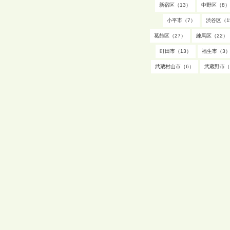
新宿区（13）
中野区（8）
小平市（7）
渋谷区（1
葛飾区（27）
練馬区（22）
町田市（13）
福生市（3
武蔵村山市（6）
武蔵野市（