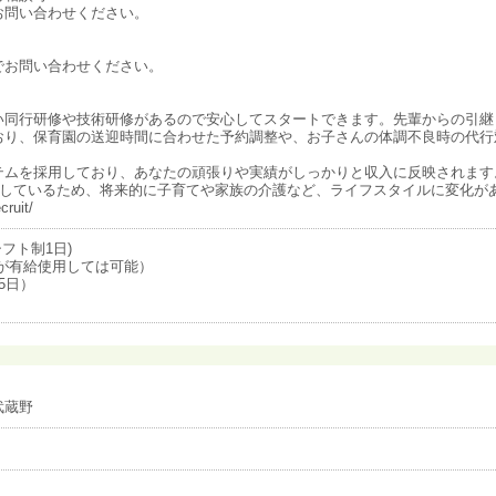
お問い合わせください。
でお問い合わせください。
い同行研修や技術研修があるので安心してスタートできます。先輩からの引継
おり、保育園の送迎時間に合わせた予約調整や、お子さんの体調不良時の代行
テムを採用しており、あなたの頑張りや実績がしっかりと収入に反映されます
営しているため、将来的に子育てや家族の介護など、ライフスタイルに変化が
ruit/
フト制1日)
が有給使用しては可能）
5日）
武蔵野