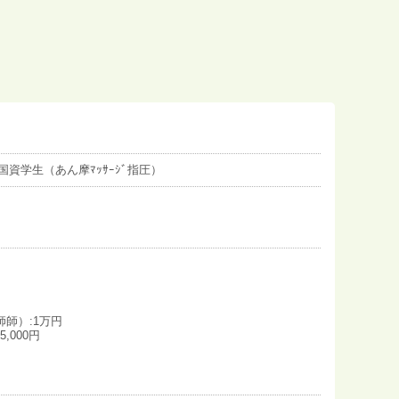
/国資学生（あん摩ﾏｯｻｰｼﾞ指圧）
師）:1万円
,000円