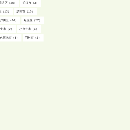
田谷区（36）
狛江市（3）
区（13）
調布市（10）
戸川区（44）
足立区（22）
府中市（2）
小金井市（4）
久留米市（3）
羽村市（2）