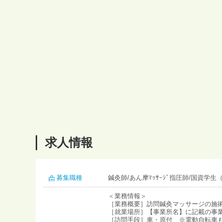
求人情報
募集職種
鍼灸師/あん摩ﾏｯｻｰｼﾞ指圧師/国資学生
＜業務情報＞
［業務概要］訪問鍼灸マッサージの施
［就業場所］【事業所名】に記載の事
［訪問手段］車・原付 ※電動自転車