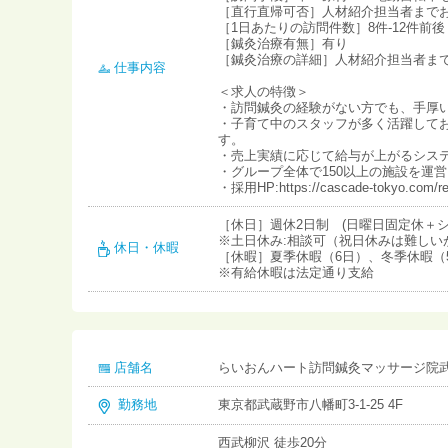
［直行直帰可否］人材紹介担当者まで
［1日あたりの訪問件数］8件-12件前後
［鍼灸治療有無］有り
［鍼灸治療の詳細］人材紹介担当者ま
仕事内容
＜求人の特徴＞
・訪問鍼灸の経験がない方でも、手厚
・子育て中のスタッフが多く活躍して
す。
・売上実績に応じて給与が上がるシス
・グループ全体で150以上の施設を運
・採用HP:https://cascade-tokyo.com/rec
［休日］週休2日制 (日曜日固定休＋シ
※土日休み:相談可（祝日休みは難しい
休日・休暇
［休暇］夏季休暇（6日）、冬季休暇（
※有給休暇は法定通り支給
店舗名
らいおんハート訪問鍼灸マッサージ院
勤務地
東京都武蔵野市八幡町3-1-25 4F
西武柳沢 徒歩20分