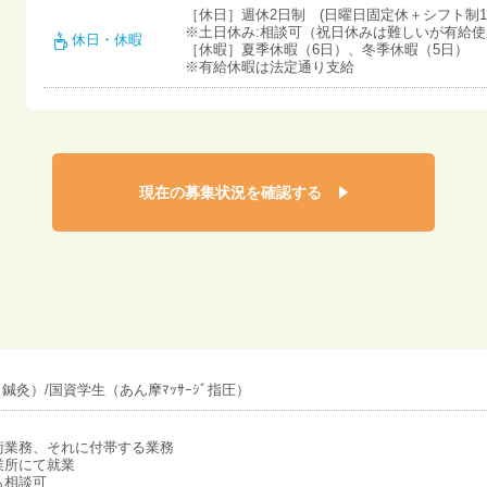
［休日］週休2日制 (日曜日固定休＋シフト制1
※土日休み:相談可（祝日休みは難しいが有給
休日・休暇
［休暇］夏季休暇（6日）、冬季休暇（5日）
※有給休暇は法定通り支給
現在の募集状況を確認する
（鍼灸）/国資学生（あん摩ﾏｯｻｰｼﾞ指圧）
術業務、それに付帯する業務
業所にて就業
も相談可