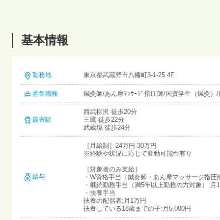
基本情報
勤務地
東京都武蔵野市八幡町3-1-25 4F
募集職種
鍼灸師/あん摩ﾏｯｻｰｼﾞ指圧師/国資学生（鍼灸）
西武柳沢 徒歩20分
最寄駅
三鷹 徒歩22分
武蔵境 徒歩24分
［月給制］24万円-30万円
※経験や状況に応じて変動可能性有り
［対象者のみ支給］
給与
・W資格手当（鍼灸師・あん摩マッサージ指圧師
・継続勤務手当（満5年以上勤務の方対象）:月15
・扶養手当
扶養の配偶者:月1万円
扶養している18歳までの子:月5,000円