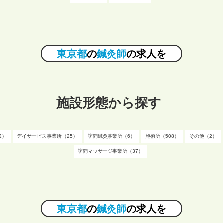
東京都
の
鍼灸師
の求人を
施設形態から探す
2）
デイサービス事業所（25）
訪問鍼灸事業所（6）
施術所（508）
その他（2）
訪問マッサージ事業所（37）
東京都
の
鍼灸師
の求人を