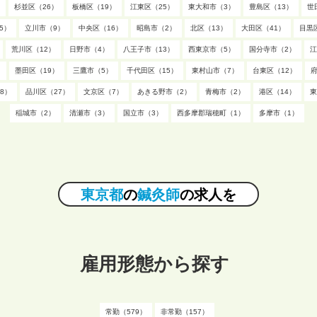
杉並区（26）
板橋区（19）
江東区（25）
東大和市（3）
豊島区（13）
世
5）
立川市（9）
中央区（16）
昭島市（2）
北区（13）
大田区（41）
目黒
荒川区（12）
日野市（4）
八王子市（13）
西東京市（5）
国分寺市（2）
江
）
墨田区（19）
三鷹市（5）
千代田区（15）
東村山市（7）
台東区（12）
8）
品川区（27）
文京区（7）
あきる野市（2）
青梅市（2）
港区（14）
東
稲城市（2）
清瀬市（3）
国立市（3）
西多摩郡瑞穂町（1）
多摩市（1）
東京都
の
鍼灸師
の求人を
雇用形態から探す
常勤（579）
非常勤（157）