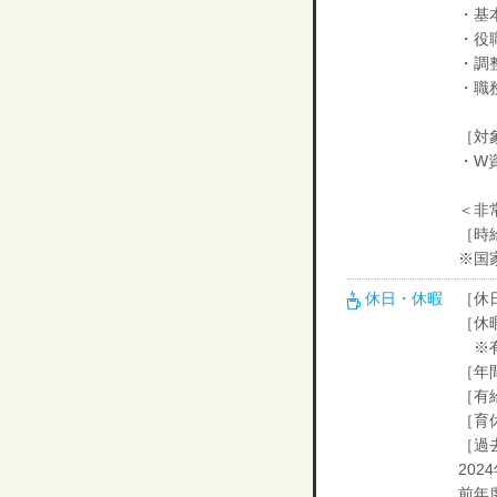
・基本
・役
・調整
・職
［対
・W
＜非
［時給
※国
休日・休暇
［休日
［休
※有
［年
［有
［育
［過
20
前年