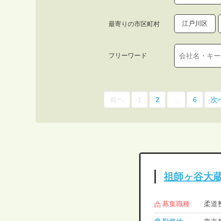
江戸川区
最寄りの市区町村
フリーワード
前へ
1
2
...
6
次
祖師ヶ谷大
募集職種
柔道