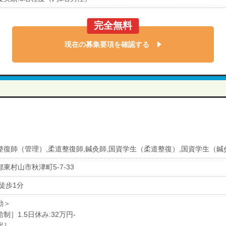
完全無料
現在の募集要項を確認する
整復師（管理）,柔道整復師,鍼灸師,国資学生（柔道整復）,国資学生（鍼
東村山市秋津町5-7-33
 徒歩1分
勤＞
制］1.5日休み:32万円-
訳］