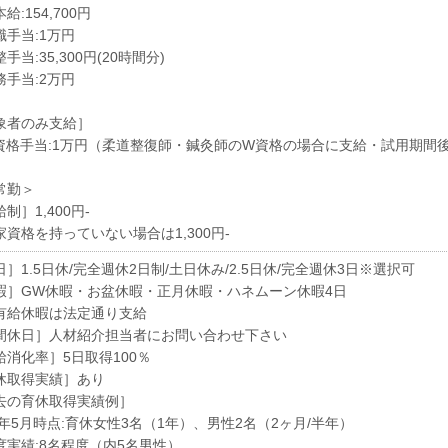
給:154,700円
職手当:1万円
手当:35,300円(20時間分)
務手当:2万円
象者のみ支給］
資格手当:1万円（柔道整復師・鍼灸師のW資格の場合に支給・試用期間
常勤＞
制］1,400円-
家資格を持っていない場合は1,300円-
］1.5日休/完全週休2日制/土日休み/2.5日休/完全週休3日※選択可
暇］GW休暇・お盆休暇・正月休暇・ハネムーン休暇4日
給休暇は法定通り支給
間休日］人材紹介担当者にお問い合わせ下さい
給消化率］5日取得100％
休取得実績］あり
去の育休取得実績例］
24年5月時点:育休女性3名（1年）、男性2名（2ヶ月/半年）
度実績:8名程度（内5名男性）