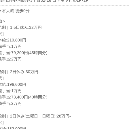
世田谷区祖師谷3丁目32-16 コドモヤビル1F･2F
ケ谷大蔵 徒歩0分
勤＞
制］1.5日休み:32万円-
訳］
給:210,800円
職手当:1万円
手当:79,200円(45時間分)
務手当:2万円
制］2日休み:30万円-
訳］
給:196,600円
職手当:1万円
手当:73,400円(40時間分)
務手当:2万円
給制］2日休み(土曜日・日曜日):28万円-
訳］
給:182,000円