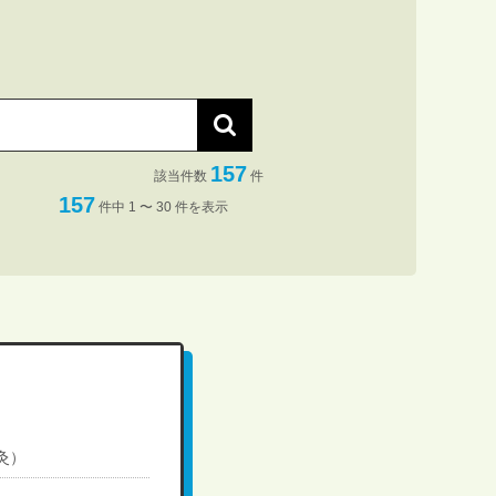
157
該当件数
件
157
件中 1 〜 30 件を表示
灸）