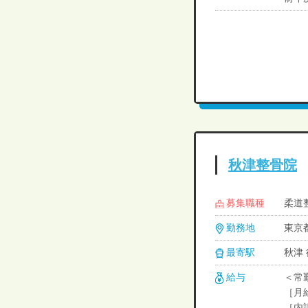
秋津整骨院
募集職種
柔道
勤務地
東京都
最寄駅
秋津
給与
＜常
［月給
［内