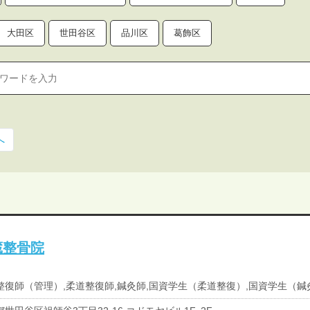
大田区
世田谷区
品川区
葛飾区
へ
蔵整骨院
整復師（管理）,柔道整復師,鍼灸師,国資学生（柔道整復）,国資学生（鍼