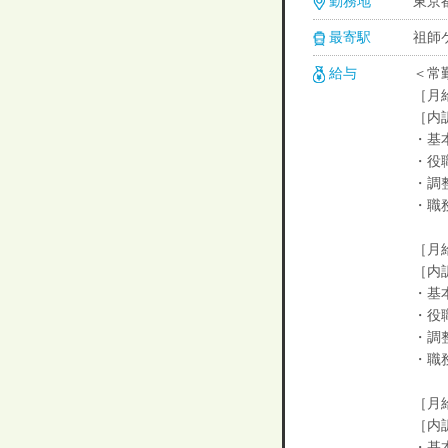
勤務地
東京都
最寄駅
祖師
給与
＜常
［月給
［内
・基本
・役
・調整
・職
［月給
［内
・基本
・役
・調整
・職
［月
［内
・基本