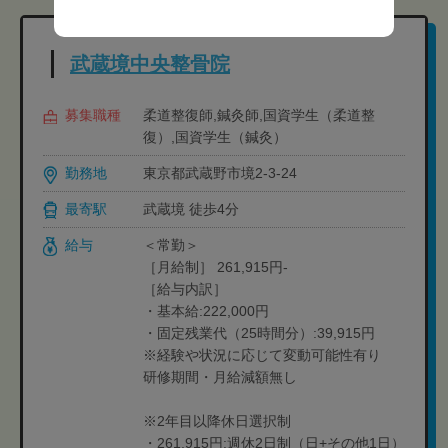
武蔵境中央整骨院
募集職種
柔道整復師,鍼灸師,国資学生（柔道整
復）,国資学生（鍼灸）
勤務地
東京都武蔵野市境2-3-24
最寄駅
武蔵境 徒歩4分
給与
＜常勤＞
［月給制］ 261,915円-
［給与内訳］
・基本給:222,000円
・固定残業代（25時間分）:39,915円
※経験や状況に応じて変動可能性有り
研修期間・月給減額無し
※2年目以降休日選択制
・261,915円:週休2日制（日+その他1日）