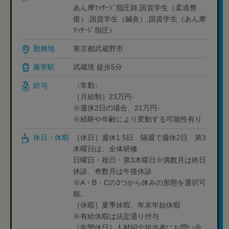
あん摩ﾏｯｻｰｼﾞ指圧師,国資学生（柔道整
復）,国資学生（鍼灸）,国資学生（あん摩
ﾏｯｻｰｼﾞ指圧）
勤務地
東京都武蔵野市
最寄駅
武蔵境 徒歩5分
給与
〈常勤〉
［月給制］23万円-
※週休2日の場合、21万円-
※経験や年齢により変動する可能性有り
休日・休暇
［休日］週休1.5日 隔週で週休2日 第3
木曜日は、全体研修
日曜日・祝日・第3木曜日※偶数月は終日
休診、奇数月は午後休診
※A・B・Cの3つから休みの形態を選択可
能。
［休暇］夏季休暇、年末年始休暇
※有給休暇は法定通り付与
［年間休日］人材紹介担当者にお問い合