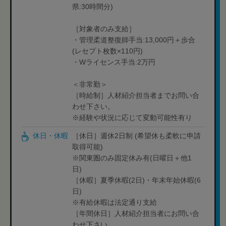
県:30時間分)
［対象者のみ支給］
・管理柔道整復師手当:13,000円＋歩合
(レセプト枚数×110円)
・Wライセンス手当:2万円
＜非常勤＞
［時給制］人材紹介担当者までお問い合
わせ下さい。
※経験や状況に応じて変動可能性有り
休日・休暇
［休日］週休2日制 (希望休も柔軟に申請
取得可能)
※関東圏のみ固定休み有(日曜日＋他1
日)
［休暇］夏季休暇(2日)・年末年始休暇(6
日)
※有給休暇は法定通り支給
［年間休日］人材紹介担当者にお問い合
わせ下さい