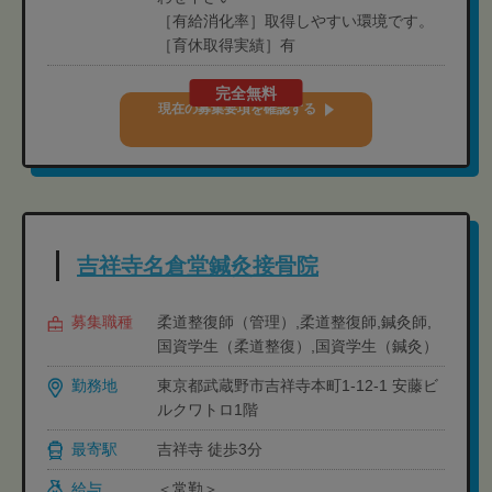
［有給消化率］取得しやすい環境です。
［育休取得実績］有
完全無料
現在の募集要項を確認する
吉祥寺名倉堂鍼灸接骨院
募集職種
柔道整復師（管理）,柔道整復師,鍼灸師,
国資学生（柔道整復）,国資学生（鍼灸）
勤務地
東京都武蔵野市吉祥寺本町1-12-1 安藤ビ
ルクワトロ1階
最寄駅
吉祥寺 徒歩3分
給与
＜常勤＞