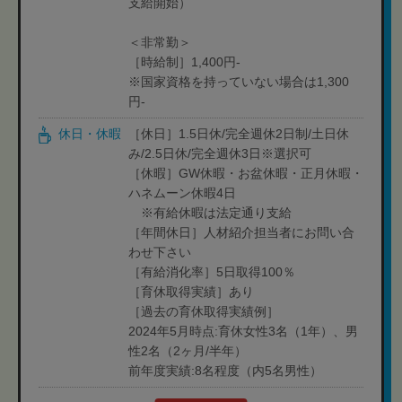
支給開始）
＜非常勤＞
［時給制］1,400円-
※国家資格を持っていない場合は1,300
円-
休日・休暇
［休日］1.5日休/完全週休2日制/土日休
み/2.5日休/完全週休3日※選択可
［休暇］GW休暇・お盆休暇・正月休暇・
ハネムーン休暇4日
※有給休暇は法定通り支給
［年間休日］人材紹介担当者にお問い合
わせ下さい
［有給消化率］5日取得100％
［育休取得実績］あり
［過去の育休取得実績例］
2024年5月時点:育休女性3名（1年）、男
性2名（2ヶ月/半年）
前年度実績:8名程度（内5名男性）