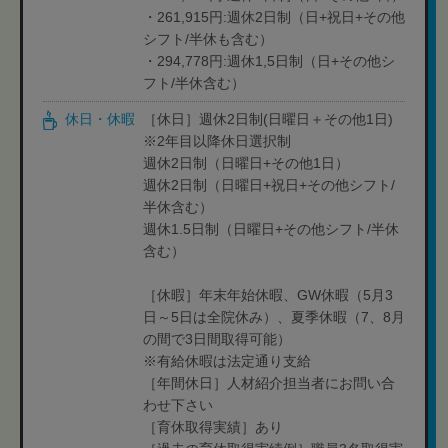
・261,915円:週休2日制（日+祝日+その他
シフト/半休も含む）
・294,778円:週休1,5日制（日+その他シ
フト/半休含む）
休日・休暇
［休日］週休2日制(日曜日＋その他1日)
※2年目以降休日選択制
週休2日制（日曜日+その他1日）
週休2日制（日曜日+祝日+その他シフト/
半休含む）
週休1.5日制（日曜日+その他シフト/半休
含む）
［休暇］年末年始休暇、GW休暇（5月3
日～5日は全院休み）、夏季休暇（7、8月
の間で3日間取得可能）
※有給休暇は法定通り支給
［年間休日］人材紹介担当者にお問い合
わせ下さい
［育休取得実績］あり