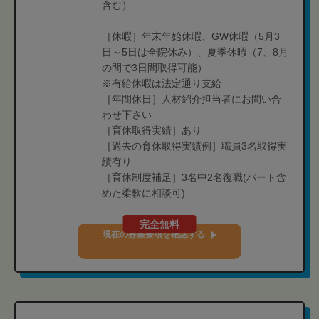
含む）
［休暇］年末年始休暇、GW休暇（5月3
日～5日は全院休み）、夏季休暇（7、8月
の間で3日間取得可能）
※有給休暇は法定通り支給
［年間休日］人材紹介担当者にお問い合
わせ下さい
［育休取得実績］あり
［過去の育休取得実績例］職員3名取得実
績有り
［育休制度補足］3名中2名復職(パート含
めた柔軟に相談可)
完全無料
現在の募集要項を確認する