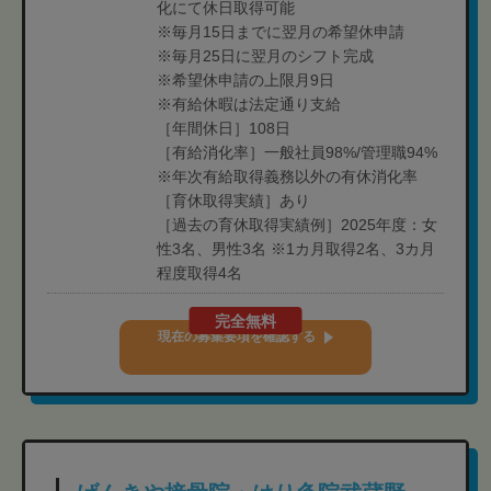
化にて休日取得可能
※毎月15日までに翌月の希望休申請
※毎月25日に翌月のシフト完成
※希望休申請の上限月9日
※有給休暇は法定通り支給
［年間休日］108日
［有給消化率］一般社員98%/管理職94%
※年次有給取得義務以外の有休消化率
［育休取得実績］あり
［過去の育休取得実績例］2025年度：女
性3名、男性3名 ※1カ月取得2名、3カ月
程度取得4名
完全無料
現在の募集要項を確認する