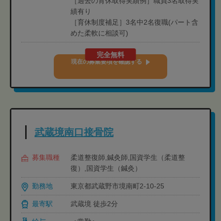
［過去の育休取得実績例］職員3名取得実
績有り
［育休制度補足］3名中2名復職(パート含
めた柔軟に相談可)
完全無料
現在の募集要項を確認する
武蔵境南口接骨院
募集職種
柔道整復師,鍼灸師,国資学生（柔道整
復）,国資学生（鍼灸）
勤務地
東京都武蔵野市境南町2-10-25
最寄駅
武蔵境 徒歩2分