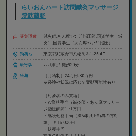
らいおんハート訪問鍼灸マッサージ
院武蔵野
募集職種
鍼灸師,あん摩ﾏｯｻｰｼﾞ指圧師,国資学生（鍼
灸）,国資学生（あん摩ﾏｯｻｰｼﾞ指圧）
勤務地
東京都武蔵野市八幡町3-1-25 4F
最寄駅
西武柳沢 徒歩20分
給与
［月給制］24万円-30万円
※経験や状況に応じて変動可能性有り
［対象者のみ支給］
・W資格手当（鍼灸師・あん摩マッサー
ジ指圧師師）:1万円
・継続勤務手当（満5年以上勤務の方対
象）:月15,000円
・扶養手当
扶養の配偶者:月1万円