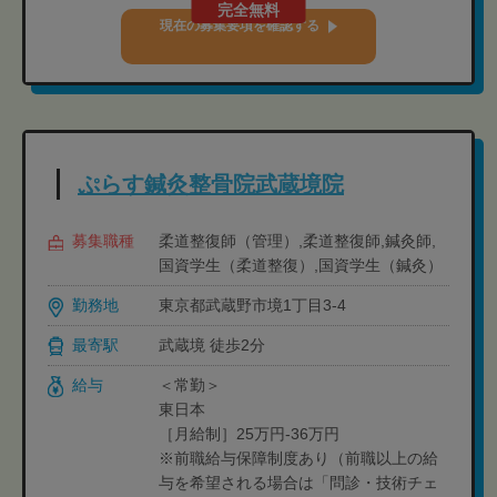
完全無料
現在の募集要項を確認する
ぷらす鍼灸整骨院武蔵境院
募集職種
柔道整復師（管理）,柔道整復師,鍼灸師,
国資学生（柔道整復）,国資学生（鍼灸）
勤務地
東京都武蔵野市境1丁目3-4
最寄駅
武蔵境 徒歩2分
給与
＜常勤＞
東日本
［月給制］25万円-36万円
※前職給与保障制度あり（前職以上の給
与を希望される場合は「問診・技術チェ