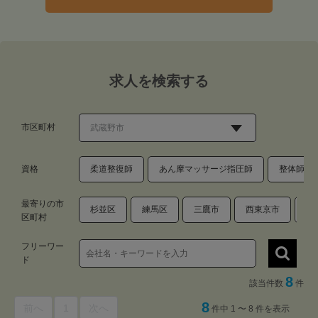
求人を検索する
市区町村
資格
柔道整復師
あん摩マッサージ指圧師
整体師・
最寄りの市
杉並区
練馬区
三鷹市
西東京市
小
区町村
フリーワー
ド
8
該当件数
件
8
前へ
1
次へ
件中 1 〜 8 件を表示