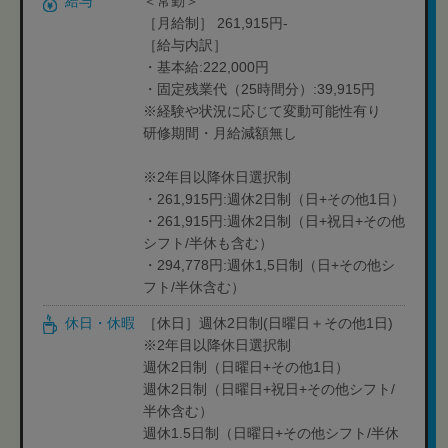
給与
＜常勤＞
［月給制］ 261,915円-
［給与内訳］
・基本給:222,000円
・固定残業代（25時間分）:39,915円
※経験や状況に応じて変動可能性有り
研修期間・月給減額無し
※2年目以降休日選択制
・261,915円:週休2日制（日+その他1日）
・261,915円:週休2日制（日+祝日+その他
シフト/半休も含む）
・294,778円:週休1,5日制（日+その他シ
フト/半休含む）
休日・休暇
［休日］週休2日制(日曜日＋その他1日)
※2年目以降休日選択制
週休2日制（日曜日+その他1日）
週休2日制（日曜日+祝日+その他シフト/
半休含む）
週休1.5日制（日曜日+その他シフト/半休