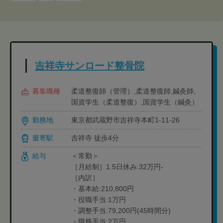
吉祥寺サンロード整骨院
募集職種
柔道整復師（管理）,柔道整復師,鍼灸師,
国資学生（柔道整復）,国資学生（鍼灸）
勤務地
東京都武蔵野市吉祥寺本町1-11-26
最寄駅
吉祥寺 徒歩4分
給与
＜常勤＞
［月給制］1.5日休み:32万円-
［内訳］
・基本給:210,800円
・役職手当:1万円
・調整手当:79,200円(45時間分)
・職務手当:2万円