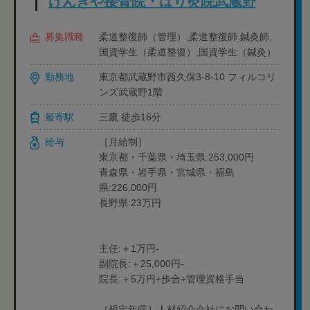
げんきや接骨院・はり灸院武蔵野
募集職種
柔道整復師（管理）,柔道整復師,鍼灸師,
国資学生（柔道整復）,国資学生（鍼灸）
勤務地
東京都武蔵野市西久保3-8-10 フィルコリ
ンズ武蔵野1階
最寄駅
三鷹 徒歩16分
給与
［月給制］
東京都・千葉県・埼玉県:253,000円
青森県・岩手県・宮城県・福島
県:226,000円
長野県:23万円
主任:＋1万円-
副院長:＋25,000円-
院長:＋5万円+歩合+管理資格手当
［想定年収］人材紹介会社にお問い合わ