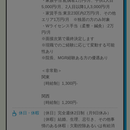
・家族手当:配偶者1万円/月、子供1人目
5,000円/月、2人目以降1人3,000円/月
・家賃手当:東京23区内2万円/月、その他
エリア1万円/月 ※独居の方のみ対象
・Wライセンス手当（柔整・鍼灸）:2万
円/月
※面接次第で最終決定します
※現職でのご経験に応じて変動する可能
性あり
※院長、MGR経験ある方の優遇あり
＜非常勤＞
関東
［時給制］1,300円-
関西
［時給制］1,200円-
休日・休暇
［休日］完全週休2日制（月9日休み）
［休暇］結婚、生理、忌引き、その他事
情のある休暇：欠勤控除あるいは有給消