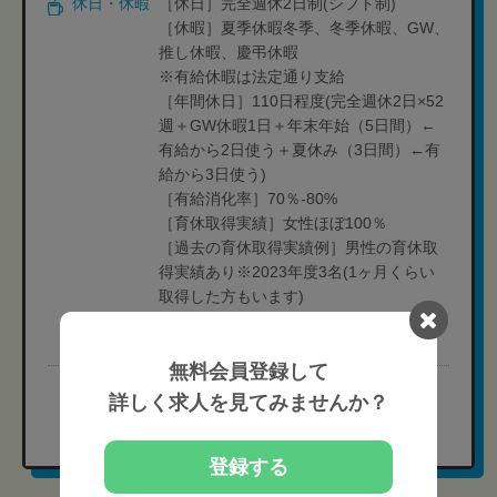
休日・休暇
［休日］完全週休2日制(シフト制)
［休暇］夏季休暇冬季、冬季休暇、GW、
推し休暇、慶弔休暇
※有給休暇は法定通り支給
［年間休日］110日程度(完全週休2日×52
週＋GW休暇1日＋年末年始（5日間）←
有給から2日使う＋夏休み（3日間）←有
給から3日使う)
［有給消化率］70％-80%
［育休取得実績］女性ほぼ100％
［過去の育休取得実績例］男性の育休取
得実績あり※2023年度3名(1ヶ月くらい
取得した方もいます)
［育休制度補足］復職率:時短に変更して
復職する方もいます
無料会員登録して
完全無料
詳しく求人を見てみませんか？
現在の募集要項を確認する
登録する