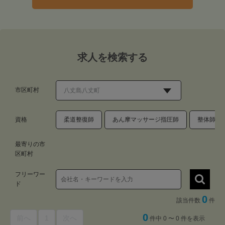
求人を検索する
市区町村
資格
柔道整復師
あん摩マッサージ指圧師
整体師・
最寄りの市
区町村
フリーワー
ド
0
該当件数
件
0
前へ
1
次へ
件中 0 〜 0 件を表示