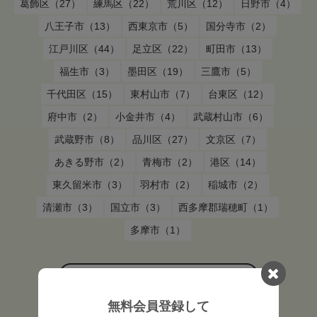
葛飾区（27）
練馬区（22）
荒川区（12）
日野市（4）
八王子市（13）
西東京市（5）
国分寺市（2）
江戸川区（44）
足立区（22）
町田市（13）
福生市（3）
墨田区（19）
三鷹市（5）
千代田区（15）
東村山市（7）
台東区（12）
府中市（2）
小金井市（4）
武蔵村山市（6）
武蔵野市（8）
品川区（27）
文京区（7）
あきる野市（2）
青梅市（2）
港区（14）
東久留米市（3）
羽村市（2）
稲城市（2）
清瀬市（3）
国立市（3）
西多摩郡瑞穂町（1）
多摩市（1）
東京都八丈島八丈町
の
鍼灸師
の求人を
無料会員登録して
雇用形態から探す