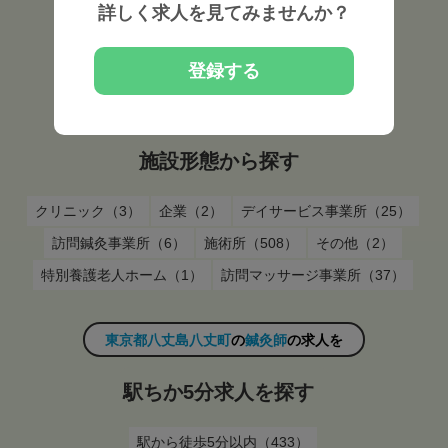
詳しく求人を見てみませんか？
常勤（579）
非常勤（157）
登録する
東京都八丈島八丈町
の
鍼灸師
の求人を
施設形態から探す
クリニック（3）
企業（2）
デイサービス事業所（25）
訪問鍼灸事業所（6）
施術所（508）
その他（2）
特別養護老人ホーム（1）
訪問マッサージ事業所（37）
東京都八丈島八丈町
の
鍼灸師
の求人を
駅ちか5分求人を探す
駅から徒歩5分以内（433）