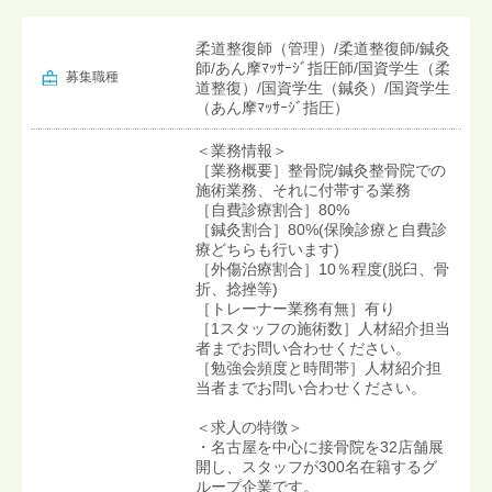
柔道整復師（管理）/柔道整復師/鍼灸
師/あん摩ﾏｯｻｰｼﾞ指圧師/国資学生（柔
募集職種
道整復）/国資学生（鍼灸）/国資学生
（あん摩ﾏｯｻｰｼﾞ指圧）
＜業務情報＞
［業務概要］整骨院/鍼灸整骨院での
施術業務、それに付帯する業務
［自費診療割合］80%
［鍼灸割合］80%(保険診療と自費診
療どちらも行います)
［外傷治療割合］10％程度(脱臼、骨
折、捻挫等)
［トレーナー業務有無］有り
［1スタッフの施術数］人材紹介担当
者までお問い合わせください。
［勉強会頻度と時間帯］人材紹介担
当者までお問い合わせください。
＜求人の特徴＞
・名古屋を中心に接骨院を32店舗展
開し、スタッフが300名在籍するグ
ループ企業です。