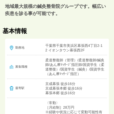
地域最大規模の鍼灸整骨院グループです。幅広い
疾患を診る事が可能です。
基本情報
千葉県千葉市美浜区幕張西4丁目2-1
勤務地
2 イオンタウン幕張西2F
柔道整復師（管理）/柔道整復師/鍼灸
師/あん摩ﾏｯｻｰｼﾞ指圧師/国資学生（柔
募集職種
道整復）/国資学生（鍼灸）/国資学生
（あん摩ﾏｯｻｰｼﾞ指圧）
京成幕張 徒歩16分
京成幕張本郷 徒歩16分
最寄駅
幕張本郷 徒歩16分
〈常勤〉
［月給制］28万円
※経験や状況に応じて変動可能性有