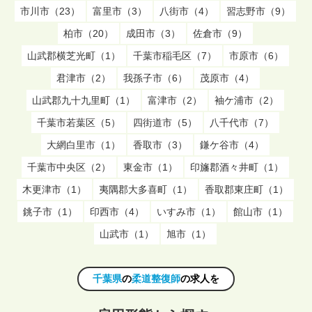
市川市（23）
富里市（3）
八街市（4）
習志野市（9）
柏市（20）
成田市（3）
佐倉市（9）
山武郡横芝光町（1）
千葉市稲毛区（7）
市原市（6）
君津市（2）
我孫子市（6）
茂原市（4）
山武郡九十九里町（1）
富津市（2）
袖ケ浦市（2）
千葉市若葉区（5）
四街道市（5）
八千代市（7）
大網白里市（1）
香取市（3）
鎌ケ谷市（4）
千葉市中央区（2）
東金市（1）
印旛郡酒々井町（1）
木更津市（1）
夷隅郡大多喜町（1）
香取郡東庄町（1）
銚子市（1）
印西市（4）
いすみ市（1）
館山市（1）
山武市（1）
旭市（1）
千葉県
の
柔道整復師
の求人を