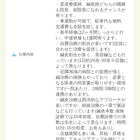
・柔道整復師、鍼灸師どちらの職種
も院長、副院長になれるチャンスが
有ります。
・車通勤が可能で、駐車代も無料、
交通費も全額支給します。
・新卒研修は2ヶ月間しっかりと行
い、中途研修も1週間有ります。
・自費治療の割合が多いです(症状に
合わせた治療を提供します)。
仕事内容
・鍼灸割合が多く、美容鍼なども行
っています(1日約20名-30名※店舗に
よって異なります)。
・近隣地域の病院との提携が強く、
鍼治療の保険もやっており、必要と
なる医者の同意書が取りやすい環境
です(一院あたり、2病院-3病院との
連携があります)。
・鍼灸治療は西洋的なアプローチが
多いですが、経絡治療の一環で脈診
なども行っています(鍼灸本数:保険
診療では10本前後、自費診療での本
数は先生によって異なります。時間:
10分-15分程度。お灸もあり)。
・店舗展開も多い為、昇給・昇格を
目指してキャリアアップを積むこと