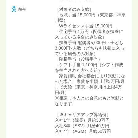
給与
［対象者のみ支給］
・地域手当:15,000円（東京都・神奈
川県）
・Wライセンス手当:15,000円
・住宅手当:1万円（配偶者が扶養に
入っている場合のみ対象）
・扶養手当:配偶者5,000円・子ども
3,000円×人数（どちらも扶養に入っ
ている場合のみ対象）
・院長手当（役職手当）
・シフト手当:1,100円（シフト作成
を担当された方へ支給）
・家賃補助:会社都合により異動にな
った場合、家賃を半額-上限3万円/月
まで支給（東京・神奈川は上限4万
円/月）
※相談し本人との合意のもと異動と
なります。
［※キャリアアップ昇給例］
入社1年（院長）月給30万円
入社3年（SSV）月給40万円
入社4年（AGM）月給50万円