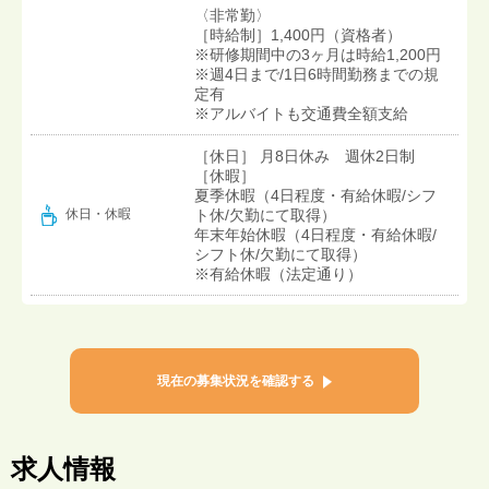
〈非常勤〉
［時給制］1,400円（資格者）
※研修期間中の3ヶ月は時給1,200円
※週4日まで/1日6時間勤務までの規
定有
※アルバイトも交通費全額支給
［休日］ 月8日休み 週休2日制
［休暇］
夏季休暇（4日程度・有給休暇/シフ
ト休/欠勤にて取得）
休日・休暇
年末年始休暇（4日程度・有給休暇/
シフト休/欠勤にて取得）
※有給休暇（法定通り）
現在の募集状況を確認する
求人情報