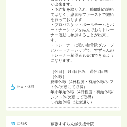
が出来ます。
・予約制を取り入れ、時間制の施術
ではなく、患者様ファーストで施術
を行っております。
・プロバスケットボールチームとパ
ートナーシップを結んでおりトレー
ナー活動に参加することが出来ま
す。
・トレーナーに強い整骨院グループ
とパートナーシップで、すずらんの
トレーナー希望者も参加できるよう
になります。
［休日］ 月8日休み 週休2日制
［休暇］
夏季休暇（4日程度・有給休暇/シフ
ト休/欠勤にて取得）
休日・休暇
年末年始休暇（4日程度・有給休暇/
シフト休/欠勤にて取得）
※有給休暇（法定通り）
店舗名
幕張すずらん鍼灸接骨院