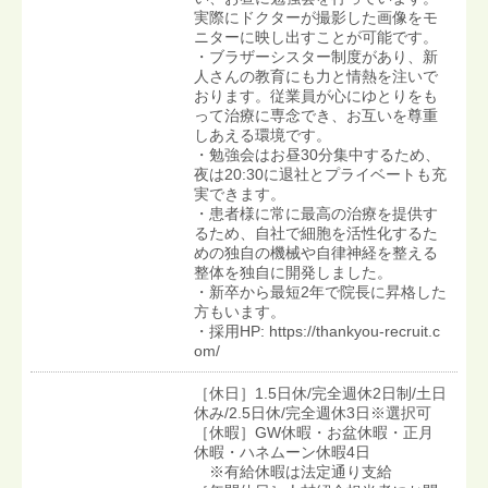
実際にドクターが撮影した画像をモ
ニターに映し出すことが可能です。
・ブラザーシスター制度があり、新
人さんの教育にも力と情熱を注いで
おります。従業員が心にゆとりをも
って治療に専念でき、お互いを尊重
しあえる環境です。
・勉強会はお昼30分集中するため、
夜は20:30に退社とプライベートも充
実できます。
・患者様に常に最高の治療を提供す
るため、自社で細胞を活性化するた
めの独自の機械や自律神経を整える
整体を独自に開発しました。
・新卒から最短2年で院長に昇格した
方もいます。
・採用HP: https://thankyou-recruit.c
om/
［休日］1.5日休/完全週休2日制/土日
休み/2.5日休/完全週休3日※選択可
［休暇］GW休暇・お盆休暇・正月
休暇・ハネムーン休暇4日
※有給休暇は法定通り支給