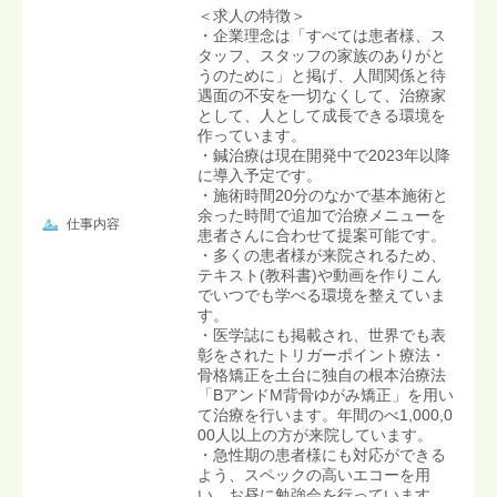
＜求人の特徴＞
・企業理念は「すべては患者様、ス
タッフ、スタッフの家族のありがと
うのために」と掲げ、人間関係と待
遇面の不安を一切なくして、治療家
として、人として成長できる環境を
作っています。
・鍼治療は現在開発中で2023年以降
に導入予定です。
・施術時間20分のなかで基本施術と
余った時間で追加で治療メニューを
仕事内容
患者さんに合わせて提案可能です。
・多くの患者様が来院されるため、
テキスト(教科書)や動画を作りこん
でいつでも学べる環境を整えていま
す。
・医学誌にも掲載され、世界でも表
彰をされたトリガーポイント療法・
骨格矯正を土台に独自の根本治療法
「BアンドM背骨ゆがみ矯正」を用い
て治療を行います。年間のべ1,000,0
00人以上の方が来院しています。
・急性期の患者様にも対応ができる
よう、スペックの高いエコーを用
い、お昼に勉強会を行っています。