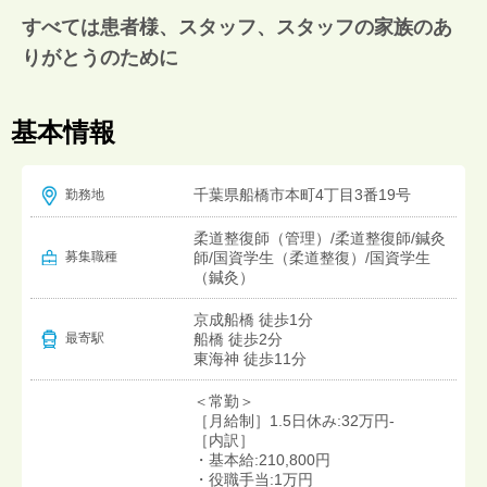
すべては患者様、スタッフ、スタッフの家族のあ
りがとうのために
基本情報
千葉県船橋市本町4丁目3番19号
勤務地
柔道整復師（管理）/柔道整復師/鍼灸
募集職種
師/国資学生（柔道整復）/国資学生
（鍼灸）
京成船橋 徒歩1分
船橋 徒歩2分
最寄駅
東海神 徒歩11分
＜常勤＞
［月給制］1.5日休み:32万円-
［内訳］
・基本給:210,800円
・役職手当:1万円