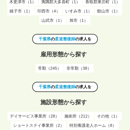
木更津市（1）
夷隅郡大多喜町（1）
香取郡東庄町（1）
銚子市（1）
印西市（4）
いすみ市（1）
館山市（1）
山武市（1）
旭市（1）
千葉県
の
柔道整復師
の求人を
雇用形態から探す
常勤（245）
非常勤（38）
千葉県
の
柔道整復師
の求人を
施設形態から探す
デイサービス事業所（28）
施術所（212）
その他（1）
ショートステイ事業所（2）
特別養護老人ホーム（8）