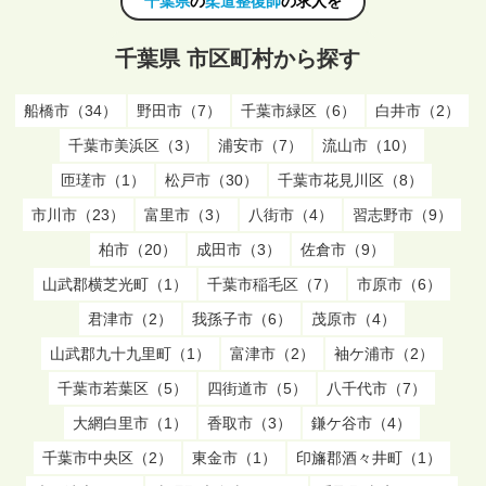
千葉県
の
柔道整復師
の求人を
千葉県 市区町村から探す
船橋市（34）
野田市（7）
千葉市緑区（6）
白井市（2）
千葉市美浜区（3）
浦安市（7）
流山市（10）
匝瑳市（1）
松戸市（30）
千葉市花見川区（8）
市川市（23）
富里市（3）
八街市（4）
習志野市（9）
柏市（20）
成田市（3）
佐倉市（9）
山武郡横芝光町（1）
千葉市稲毛区（7）
市原市（6）
君津市（2）
我孫子市（6）
茂原市（4）
山武郡九十九里町（1）
富津市（2）
袖ケ浦市（2）
千葉市若葉区（5）
四街道市（5）
八千代市（7）
大網白里市（1）
香取市（3）
鎌ケ谷市（4）
千葉市中央区（2）
東金市（1）
印旛郡酒々井町（1）