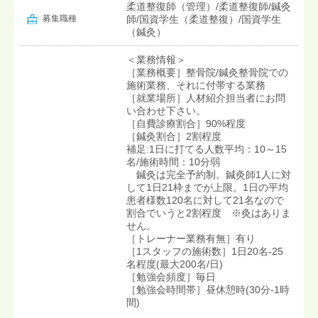
柔道整復師（管理）/柔道整復師/鍼灸
募集職種
師/国資学生（柔道整復）/国資学生
（鍼灸）
＜業務情報＞
［業務概要］整骨院/鍼灸整骨院での
施術業務、それに付帯する業務
［就業場所］人材紹介担当者にお問
い合わせ下さい。
［自費診療割合］90%程度
［鍼灸割合］2割程度
補足:1日に打てる人数平均：10～15
名/施術時間：10分弱
鍼灸は完全予約制。鍼灸師1人に対
して1日21枠までが上限。1日の平均
患者様数120名に対して21名なので
割合でいうと2割程度 ※灸はありま
せん。
［トレーナー業務有無］有り
［1スタッフの施術数］1日20名-25
名程度(最大200名/日)
［勉強会頻度］毎日
［勉強会時間帯］昼休憩時(30分‐1時
間)