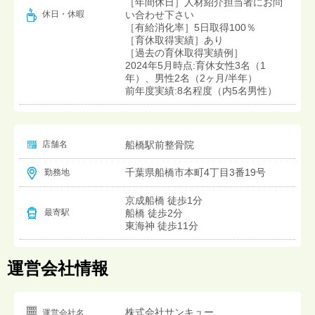
［年間休日］人材紹介担当者にお問
い合わせ下さい
休日・休暇
［有給消化率］5日取得100％
［育休取得実績］あり
［過去の育休取得実績例］
2024年5月時点:育休女性3名（1
年）、男性2名（2ヶ月/半年）
前年度実績:8名程度（内5名男性）
店舗名
船橋駅前整骨院
千葉県船橋市本町4丁目3番19号
勤務地
京成船橋 徒歩1分
船橋 徒歩2分
最寄駅
東海神 徒歩11分
運営会社情報
株式会社サンキュー
運営会社名