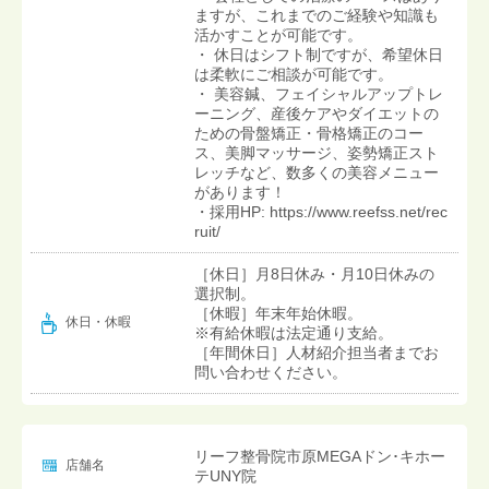
ますが、これまでのご経験や知識も
活かすことが可能です。
・ 休日はシフト制ですが、希望休日
は柔軟にご相談が可能です。
・ 美容鍼、フェイシャルアップトレ
ーニング、産後ケアやダイエットの
ための骨盤矯正・骨格矯正のコー
ス、美脚マッサージ、姿勢矯正スト
レッチなど、数多くの美容メニュー
があります！
・採用HP: https://www.reefss.net/rec
ruit/
［休日］月8日休み・月10日休みの
選択制。
［休暇］年末年始休暇。
休日・休暇
※有給休暇は法定通り支給。
［年間休日］人材紹介担当者までお
問い合わせください。
リーフ整骨院市原MEGAドン･キホー
店舗名
テUNY院