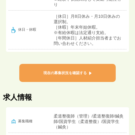
り
［休日］月8日休み・月10日休みの
選択制。
［休暇］年末年始休暇。
休日・休暇
※有給休暇は法定通り支給。
［年間休日］人材紹介担当者までお
問い合わせください。
現在の募集状況を確認する
求人情報
柔道整復師（管理）/柔道整復師/鍼灸
募集職種
師/国資学生（柔道整復）/国資学生
（鍼灸）