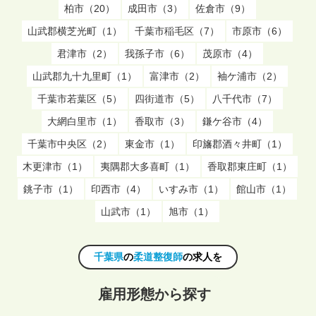
柏市（20）
成田市（3）
佐倉市（9）
山武郡横芝光町（1）
千葉市稲毛区（7）
市原市（6）
君津市（2）
我孫子市（6）
茂原市（4）
山武郡九十九里町（1）
富津市（2）
袖ケ浦市（2）
千葉市若葉区（5）
四街道市（5）
八千代市（7）
大網白里市（1）
香取市（3）
鎌ケ谷市（4）
千葉市中央区（2）
東金市（1）
印旛郡酒々井町（1）
木更津市（1）
夷隅郡大多喜町（1）
香取郡東庄町（1）
銚子市（1）
印西市（4）
いすみ市（1）
館山市（1）
山武市（1）
旭市（1）
千葉県
の
柔道整復師
の求人を
雇用形態から探す