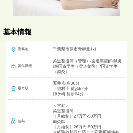
基本情報
千葉県市原市青柳北1-1
勤務地
柔道整復師（管理）/柔道整復師/鍼灸
募集職種
師/国資学生（柔道整復）/国資学生
（鍼灸）
五井 徒歩30分
上総村上 徒歩52分
最寄駅
姉ケ崎 徒歩64分
＜常勤＞
柔道整復師
［月給制］27万円‐50万円
給与
鍼灸師
［月給制］26万円‐50万円
※経験や状況に応じて変動可能性有