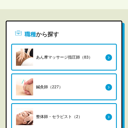
職種
から探す
あん摩マッサージ指圧師（83）
鍼灸師（227）
整体師・セラピスト（2）