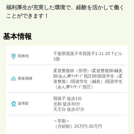
福利厚生が充実した環境で、経験を活かして働く
ことができます！
基本情報
千葉県我孫子市我孫子1-11-20 Tビル
勤務地
1階
柔道整復師（管理）/柔道整復師/鍼灸
師/あん摩ﾏｯｻｰｼﾞ指圧師/国資学生（柔
募集職種
道整復）/国資学生（鍼灸）/国資学生
（あん摩ﾏｯｻｰｼﾞ指圧）
我孫子 徒歩1分
北柏 徒歩30分
最寄駅
天王台 徒歩37分
＜常勤＞
［月給制］25万円-35万円