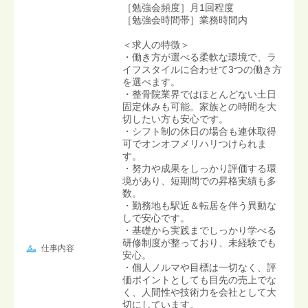
［勉強会頻度］月1回程度
［勉強会時間帯］業務時間内
＜求人の特徴＞
・働き方が選べる柔軟な環境で、ラ
イフスタイルに合わせて3つの働き方
を選べます。
・整骨院業界ではほとんどない土日
固定休みも可能。家族との時間を大
切したい方も安心です。
・シフト制の休日の場合も連休取得
可でオンオフメリハリつけられま
す。
・努力や成果をしっかり評価する環
境があり、短期間での昇格実績も多
数。
・勤務地も駅近＆転居を伴う異動な
しで安心です。
・基礎から実践までしっかり学べる
研修制度が整っており、未経験でも
仕事内容
安心。
・個人ノルマや目標は一切なく、評
価ポイントとしても目先の売上でな
く、人間性や技術力を会社として大
切にしています。