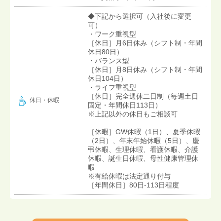
◆下記から選択可（入社後に変更
可）
・ワーク重視型
［休日］月6日休み（シフト制・年間
休日80日）
・バランス型
［休日］月8日休み（シフト制・年間
休日104日）
・ライフ重視型
［休日］完全週休二日制（毎週土日
休日・休暇
固定・年間休日113日）
※上記以外の休日もご相談可
［休暇］GW休暇（1日）、夏季休暇
（2日）、年末年始休暇（5日）、慶
弔休暇、生理休暇、看護休暇、介護
休暇、誕生日休暇、母性健康管理休
暇
※有給休暇は法定通り付与
［年間休日］80日-113日程度