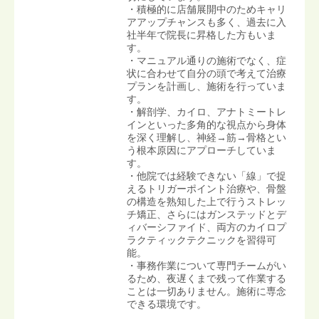
・積極的に店舗展開中のためキャリ
アアップチャンスも多く、過去に入
社半年で院長に昇格した方もいま
す。
・マニュアル通りの施術でなく、症
状に合わせて自分の頭で考えて治療
プランを計画し、施術を行っていま
す。
・解剖学、カイロ、アナトミートレ
インといった多角的な視点から身体
を深く理解し、神経→筋→骨格とい
う根本原因にアプローチしていま
す。
・他院では経験できない「線」で捉
えるトリガーポイント治療や、骨盤
の構造を熟知した上で行うストレッ
チ矯正、さらにはガンステッドとデ
ィバーシファイド、両方のカイロプ
ラクティックテクニックを習得可
能。
・事務作業について専門チームがい
るため、夜遅くまで残って作業する
ことは一切ありません。施術に専念
できる環境です。