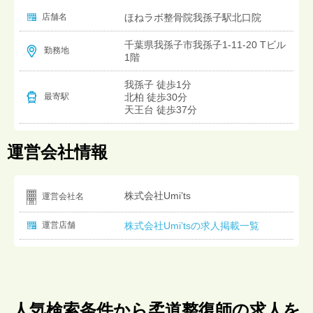
店舗名
ほねラボ整骨院我孫子駅北口院
千葉県我孫子市我孫子1-11-20 Tビル
勤務地
1階
我孫子 徒歩1分
北柏 徒歩30分
最寄駅
天王台 徒歩37分
運営会社情報
株式会社Umi’ts
運営会社名
運営店舗
株式会社Umi’tsの求人掲載一覧
人気検索条件から柔道整復師の求人を