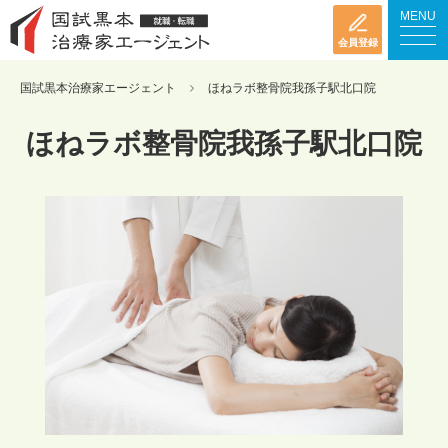
MENU
会員登録
国試黒本治療家エージェント
ほねラボ整骨院我孫子駅北口院
ほねラボ整骨院我孫子駅北口院