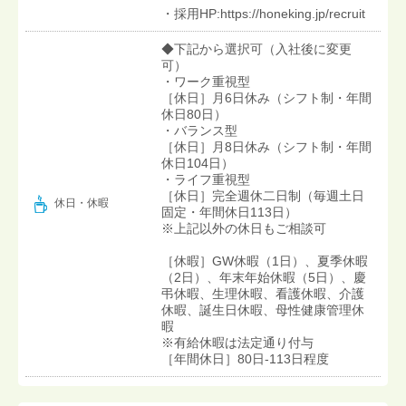
・採用HP:https://honeking.jp/recruit
◆下記から選択可（入社後に変更
可）
・ワーク重視型
［休日］月6日休み（シフト制・年間
休日80日）
・バランス型
［休日］月8日休み（シフト制・年間
休日104日）
・ライフ重視型
［休日］完全週休二日制（毎週土日
休日・休暇
固定・年間休日113日）
※上記以外の休日もご相談可
［休暇］GW休暇（1日）、夏季休暇
（2日）、年末年始休暇（5日）、慶
弔休暇、生理休暇、看護休暇、介護
休暇、誕生日休暇、母性健康管理休
暇
※有給休暇は法定通り付与
［年間休日］80日-113日程度