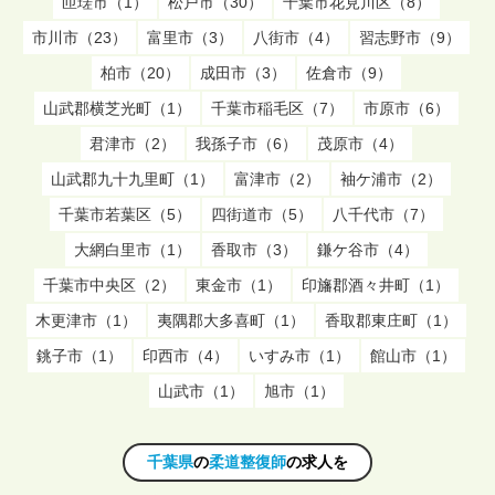
匝瑳市（1）
松戸市（30）
千葉市花見川区（8）
市川市（23）
富里市（3）
八街市（4）
習志野市（9）
柏市（20）
成田市（3）
佐倉市（9）
山武郡横芝光町（1）
千葉市稲毛区（7）
市原市（6）
君津市（2）
我孫子市（6）
茂原市（4）
山武郡九十九里町（1）
富津市（2）
袖ケ浦市（2）
千葉市若葉区（5）
四街道市（5）
八千代市（7）
大網白里市（1）
香取市（3）
鎌ケ谷市（4）
千葉市中央区（2）
東金市（1）
印旛郡酒々井町（1）
木更津市（1）
夷隅郡大多喜町（1）
香取郡東庄町（1）
銚子市（1）
印西市（4）
いすみ市（1）
館山市（1）
山武市（1）
旭市（1）
千葉県
の
柔道整復師
の求人を