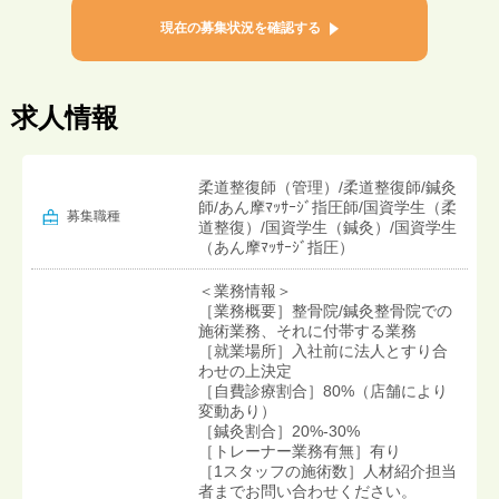
現在の募集状況を確認する
求人情報
柔道整復師（管理）/柔道整復師/鍼灸
師/あん摩ﾏｯｻｰｼﾞ指圧師/国資学生（柔
募集職種
道整復）/国資学生（鍼灸）/国資学生
（あん摩ﾏｯｻｰｼﾞ指圧）
＜業務情報＞
［業務概要］整骨院/鍼灸整骨院での
施術業務、それに付帯する業務
［就業場所］入社前に法人とすり合
わせの上決定
［自費診療割合］80%（店舗により
変動あり）
［鍼灸割合］20%-30%
［トレーナー業務有無］有り
［1スタッフの施術数］人材紹介担当
者までお問い合わせください。