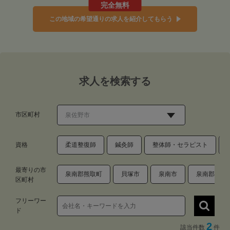
完全無料
この地域の希望通りの求人を紹介してもらう
求人を検索する
市区町村
資格
柔道整復師
鍼灸師
整体師・セラピスト
最寄りの市
泉南郡熊取町
貝塚市
泉南市
泉南郡田尻
区町村
フリーワー
ド
2
該当件数
件