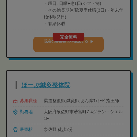
・曜日: 日曜+他1日(シフト制)
・その他長期休暇:夏季休暇(3日)・年末年
始休暇(3日)
・有給休暇
完全無料
現在の募集要項を確認する
ほーぷ鍼灸整体院
募集職種
柔道整復師,鍼灸師,あん摩ﾏｯｻｰｼﾞ指圧師
勤務地
大阪府泉佐野市若宮町7-4グラン・シエル
1F
最寄駅
泉佐野 徒歩2分