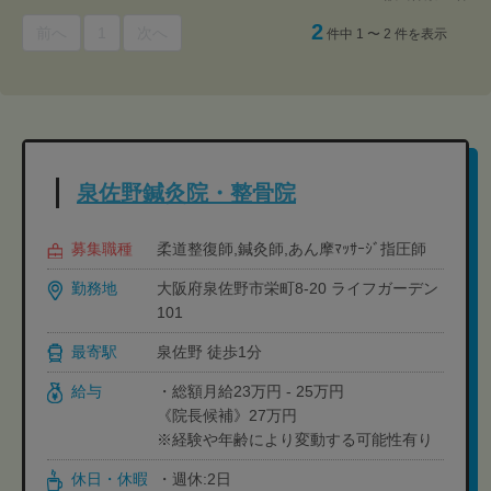
2
前へ
1
次へ
件中 1 〜 2 件を表示
泉佐野鍼灸院・整骨院
募集職種
柔道整復師,鍼灸師,あん摩ﾏｯｻｰｼﾞ指圧師
勤務地
大阪府泉佐野市栄町8-20 ライフガーデン
101
最寄駅
泉佐野 徒歩1分
給与
・総額月給23万円 - 25万円
《院長候補》27万円
※経験や年齢により変動する可能性有り
休日・休暇
・週休:2日