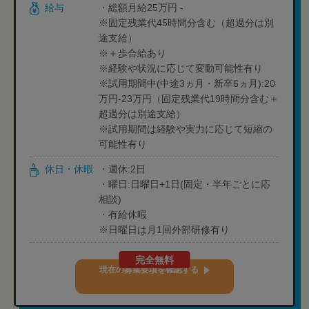
給与
・総額月給25万円 -
※固定残業代45時間分含む（超過分は別
途支給）
※＋歩合給あり
※経験や状況に応じて変動可能性有り
※試用期間中(中途3ヵ月・新卒6ヵ月):20
万円-23万円（固定残業代19時間分含む＋
超過分は別途支給）
※試用期間は経験や実力に応じて短縮の
可能性有り
休日・休暇
・週休:2日
・曜日:日曜日+1日(固定・半年ごとに応
相談)
・有給休暇
※日曜日は月1回外部研修有り
完全無料
現在の募集要項を確認する