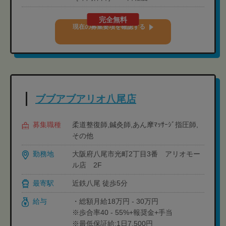
完全無料
現在の募集要項を確認する
ブブアブアリオ八尾店
募集職種
柔道整復師,鍼灸師,あん摩ﾏｯｻｰｼﾞ指圧師,
その他
勤務地
大阪府八尾市光町2丁目3番 アリオモー
ル店 2F
最寄駅
近鉄八尾 徒歩5分
給与
・総額月給18万円 - 30万円
※歩合率40 - 55%+報奨金+手当
※最低保証給:1日7,500円