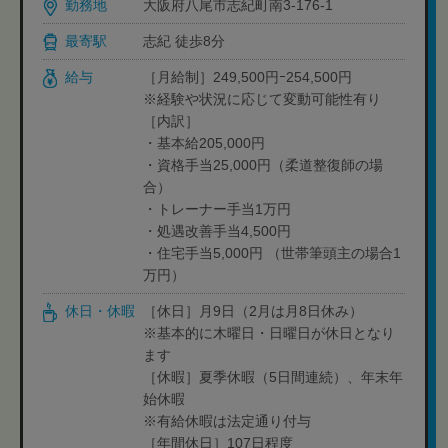
勤務地
大阪府八尾市志紀町南3-176-1
最寄駅
志紀 徒歩8分
給与
［月給制］249,500円ｰ254,500円
※経験や状況に応じて変動可能性有り
［内訳］
・基本給205,000円
・資格手当25,000円（柔道整復師の場
合）
・トレーナー手当1万円
・処遇改善手当4,500円
・住宅手当5,000円 （世帯筆頭主の場合1
万円）
休日・休暇
［休日］月9日（2月は月8日休み）
※基本的に木曜日・日曜日が休日となり
ます
［休暇］夏季休暇（5日間連続）、年末年
始休暇
※有給休暇は法定通り付与
［年間休日］107日程度