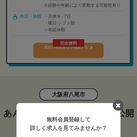
※経験や年齢により変動する可能性有り
休日・休暇
・月休:6 - 7日
・曜日:シフト制
・有給休暇
完全無料
現在の募集要項を確認する
大阪府八尾市
あん摩マッサージ指圧師の非公開
無料会員登録して
求人
詳しく求人を見てみませんか？