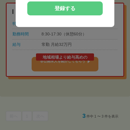
登録する
地域相場より給与高めの非公開求人
特徴
年間休日110日以上
土日祝休み
勤務時間
8:30-17:30（休憩60分）
給与
常勤 月給32万円
地域相場より給与高めの
非公開求人を紹介してもらう
3
前へ
1
次へ
件中 1 〜 3 件を表示