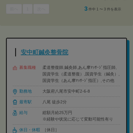
3
前へ
1
次へ
件中 1 〜 3 件を表示
安中町鍼灸整骨院
募集職種
柔道整復師,鍼灸師,あん摩ﾏｯｻｰｼﾞ指圧師,
国資学生（柔道整復）,国資学生（鍼灸）,
国資学生（あん摩ﾏｯｻｰｼﾞ指圧）,その他
勤務地
大阪府八尾市安中町2-6-8
最寄駅
八尾 徒歩2分
給与
総額月給25万円
※経験や状況に応じて変動可能性有り
休日・休暇
［休日］