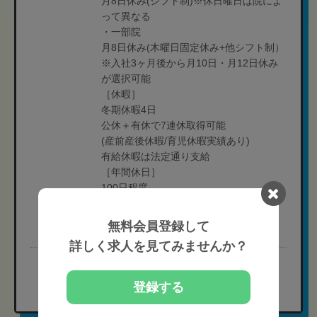
月8日休み(シフト制)※休日曜日は院によ
って異なる
・一部院
月8日休み(木曜日固定休み+他シフト制）
※入社3ヶ月後から月10日・月12日休み
が選択可能
［休暇］
冬期休暇4日
公休＋有休で7連休取得可能
(産前産後休暇/育児休暇実績あり)
有給休暇は法定通り支給
［年間休日］
100日程度
［有給消化率］60％程度（2025年度）
無料会員登録して
［育休取得実績］有り
詳しく求人を見てみませんか？
完全無料
現在の募集要項を確認する
登録する