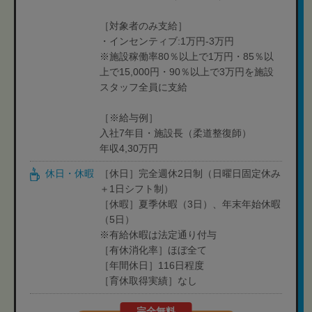
［対象者のみ支給］
・インセンティブ:1万円-3万円
※施設稼働率80％以上で1万円・85％以
上で15,000円・90％以上で3万円を施設
スタッフ全員に支給
［※給与例］
入社7年目・施設長（柔道整復師）
年収4,30万円
休日・休暇
［休日］完全週休2日制（日曜日固定休み
＋1日シフト制）
［休暇］夏季休暇（3日）、年末年始休暇
（5日）
※有給休暇は法定通り付与
［有休消化率］ほぼ全て
［年間休日］116日程度
［育休取得実績］なし
完全無料