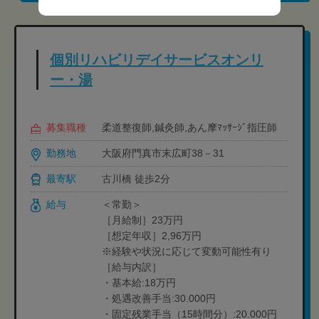
個別リハビリデイサービスオンリ
ー・湯
募集職種
柔道整復師,鍼灸師,あん摩ﾏｯｻｰｼﾞ指圧師
勤務地
大阪府門真市末広町38－31
最寄駅
古川橋 徒歩2分
給与
＜常勤＞
［月給制］23万円
［想定年収］2,96万円
※経験や状況に応じて変動可能性有り
［給与内訳］
・基本給:18万円
・処遇改善手当:30.000円
・固定残業手当（15時間分）:20.000円