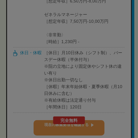
［想定年収］6,50万円-8,00万円
ゼネラルマネージャー
［想定年収］7,50万円-10,00万円
〈非常勤〉
［時給］1,230円 -
休日・休暇
［休日］月10日休み（シフト制）、バー
スデー休暇（半休付与）
※院の立地により固定休やシフト休の違
い有り
※休日出勤一切なし
［休暇］年末年始休暇・夏季休暇（月10
日休みに含む）
※有給休暇は法定通り付与
［年間休日］120日
完全無料
現在の募集要項を確認する