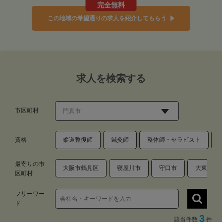
完全無料
この地域の希望通りの求人を紹介してもらう
求人を検索する
市区町村
資格
柔道整復師
鍼灸師
整体師・セラピスト
最寄りの市
大阪市鶴見区
寝屋川市
守口市
大東市
区町村
フリーワー
ド
3
該当件数
件