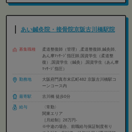
あい鍼灸院・接骨院京阪古川橋駅院
募集職種
柔道整復師（管理）,柔道整復師,鍼灸師,
あん摩ﾏｯｻｰｼﾞ指圧師,国資学生（柔道整
復）,国資学生（鍼灸）,国資学生（あん摩
ﾏｯｻｰｼﾞ指圧）
勤務地
大阪府門真市末広町482 京阪古川橋駅コ
ーンコース内
最寄駅
古川橋 徒歩0分
給与
〈常勤〉
関東エリア
［月給制］28万円-
※中途の場合、前職給与保証制度有り