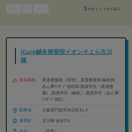
3
前へ
1
次へ
件中 1 〜 3 件を表示
iCure鍼灸接骨院イオンそよら古川
橋
募集職種
柔道整復師（管理）,柔道整復師,鍼灸師,
あん摩ﾏｯｻｰｼﾞ指圧師,国資学生（柔道整
復）,国資学生（鍼灸）,国資学生（あん摩
ﾏｯｻｰｼﾞ指圧）
勤務地
大阪府門真市末広町41-2
最寄駅
古川橋 徒歩2分
給与
〈常勤〉