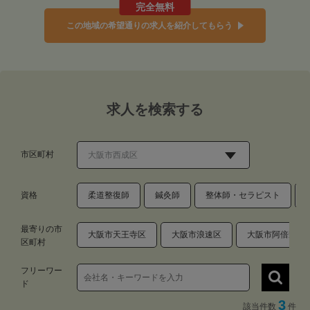
完全無料
この地域の希望通りの求人を紹介してもらう
求人を検索する
市区町村
資格
柔道整復師
鍼灸師
整体師・セラピスト
最寄りの市
大阪市天王寺区
大阪市浪速区
大阪市阿倍野区
区町村
フリーワー
ド
3
該当件数
件