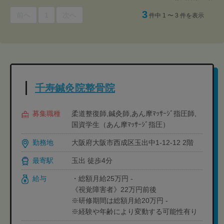
3
前へ
1
次へ
件中 1 〜 3 件を表示
千寿鍼灸院整骨院
募集職種
柔道整復師,鍼灸師,あん摩ﾏｯｻｰｼﾞ指圧師,
国資学生（あん摩ﾏｯｻｰｼﾞ指圧）
勤務地
大阪府大阪市西成区玉出中1-12-12 2階
最寄駅
玉出 徒歩4分
給与
・総額月給25万円 -
《視覚障害者》22万円前後
※研修期間は総額月給20万円 -
※経験や年齢により変動する可能性有り