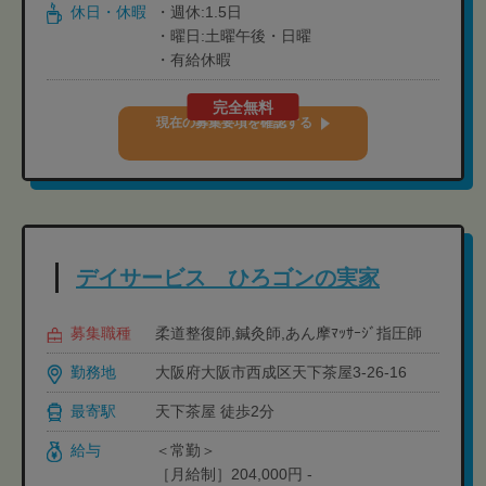
休日・休暇
・週休:1.5日
・曜日:土曜午後・日曜
・有給休暇
完全無料
現在の募集要項を確認する
デイサービス ひろゴンの実家
募集職種
柔道整復師,鍼灸師,あん摩ﾏｯｻｰｼﾞ指圧師
勤務地
大阪府大阪市西成区天下茶屋3-26-16
最寄駅
天下茶屋 徒歩2分
給与
＜常勤＞
［月給制］204,000円 -