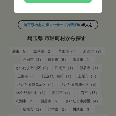
埼玉県（1）
埼玉県
の
あん摩マッサージ指圧師
の求人を
埼玉県 市区町村から探す
蕨市（5）
坂戸市（2）
草加市（4）
所沢市（9）
戸田市（3）
越谷市（6）
鴻巣市（1）
さいたま市北区（8）
和光市（1）
熊谷市（1）
三郷市（4）
比企郡川島町（1）
上尾市（5）
さいたま市見沼区（4）
さいたま市浦和区（5）
比企郡滑川町（1）
深谷市（4）
川口市（15）
八潮市（2）
朝霞市（5）
さいたま市緑区（4）
飯能市（2）
北本市（2）
川越市（3）