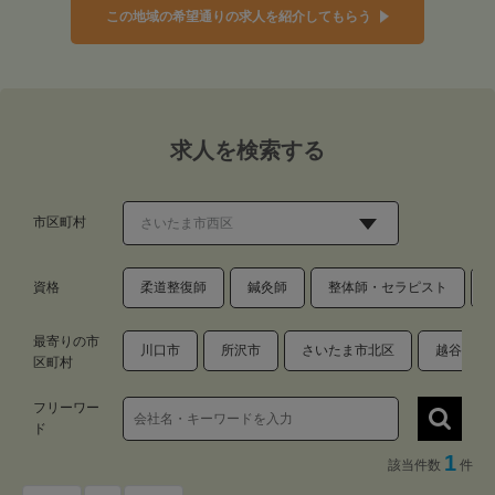
この地域の希望通りの求人を紹介してもらう
求人を検索する
市区町村
資格
柔道整復師
鍼灸師
整体師・セラピスト
最寄りの市
川口市
所沢市
さいたま市北区
越谷市
区町村
フリーワー
ド
1
該当件数
件