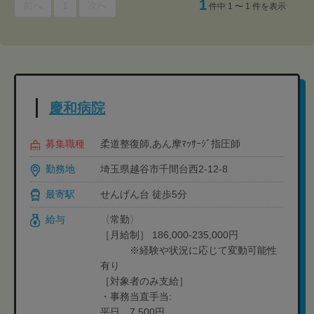
1
前へ
1
次へ
件中 1 〜 1 件を表示
慶和病院
募集職種
柔道整復師,あん摩ﾏｯｻｰｼﾞ指圧師
勤務地
埼玉県越谷市千間台西2-12-8
最寄駅
せんげん台 徒歩5分
給与
〈常勤〉
［月給制］ 186,000-235,000円
※経験や状況に応じて変動可能性
有り
［対象者のみ支給］
・事務当直手当:
平日 7,500円