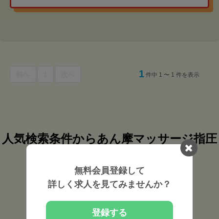
1
前へ
1
次へ
件中 1 〜 1 件を表示
人気検索条件からあん摩マッサージ指圧
師の求人を探す
無料会員登録して
詳しく求人を見てみませんか？
埼玉県
の
あん摩マッサージ指圧師
の求人を
埼玉県 近隣都道府県から探す
登録する