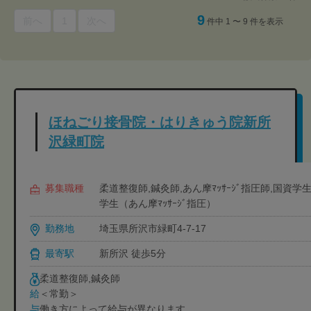
9
前へ
1
次へ
件中 1 〜 9 件を表示
ほねごり接骨院・はりきゅう院新所
沢緑町院
募集職種
柔道整復師,鍼灸師,あん摩ﾏｯｻｰｼﾞ指圧師,国資
学生（あん摩ﾏｯｻｰｼﾞ指圧）
勤務地
埼玉県所沢市緑町4-7-17
最寄駅
新所沢 徒歩5分
柔道整復師,鍼灸師
＜常勤＞
給
働き方によって給与が異なります
与