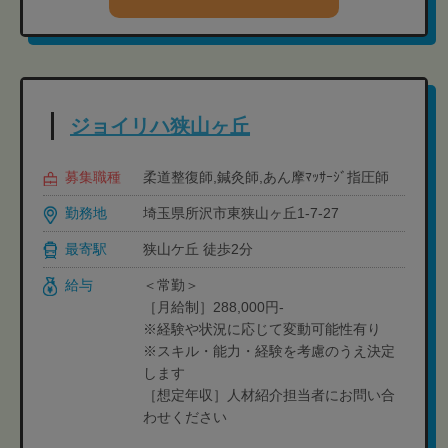
ジョイリハ狭山ヶ丘
募集職種
柔道整復師,鍼灸師,あん摩ﾏｯｻｰｼﾞ指圧師
勤務地
埼玉県所沢市東狭山ヶ丘1-7-27
最寄駅
狭山ケ丘 徒歩2分
給与
＜常勤＞
［月給制］288,000円-
※経験や状況に応じて変動可能性有り
※スキル・能力・経験を考慮のうえ決定
します
［想定年収］人材紹介担当者にお問い合
わせください