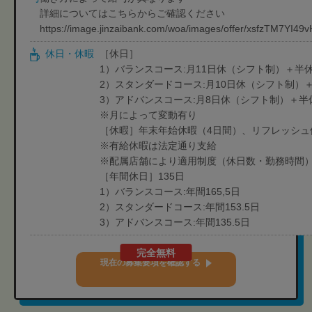
詳細についてはこちらからご確認ください
https://image.jinzaibank.com/woa/images/offer/xsfzTM7YI4
休日・休暇
［休日］
1）バランスコース:月11日休（シフト制）＋半休
2）スタンダードコース:月10日休（シフト制）
3）アドバンスコース:月8日休（シフト制）＋半
※月によって変動有り
［休暇］年末年始休暇（4日間）、リフレッシュ
※有給休暇は法定通り支給
※配属店舗により適用制度（休日数・勤務時間
［年間休日］135日
1）バランスコース:年間165,5日
2）スタンダードコース:年間153.5日
3）アドバンスコース:年間135.5日
完全無料
現在の募集要項を確認する