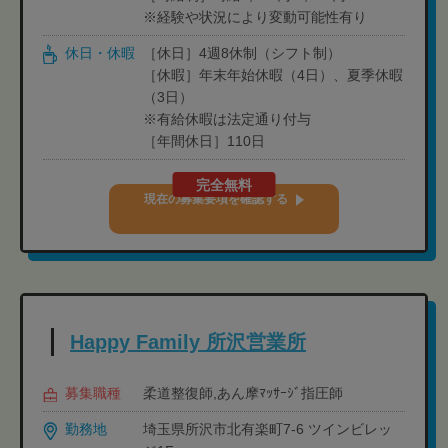
※経験や状況により変動可能性有り
休日・休暇
［休日］4週8休制（シフト制）
［休暇］年末年始休暇（4日）、夏季休暇
（3日）
※有給休暇は法定通り付与
［年間休日］110日
完全無料
現在の募集要項を確認する
Happy Family 所沢営業所
募集職種
柔道整復師,あん摩ﾏｯｻｰｼﾞ指圧師
勤務地
埼玉県所沢市北有楽町7-6 ツインビレッ