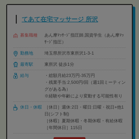
てあて在宅マッサージ 所沢
募集職種
あん摩ﾏｯｻｰｼﾞ指圧師,国資学生（あん摩ﾏｯ
ｻｰｼﾞ指圧）
勤務地
埼玉県所沢市東所沢1-3-1
最寄駅
東所沢 徒歩1分
給与
・総額月給23万円-35万円
・残業手当:2,500円/回（週1回ミーティン
グがある為）
※経験や年齢により変動する可能性有り
休日・休暇
［休日］週休:2日・曜日:日曜・祝日+他1
日(シフト制)
［休暇］夏期休暇・冬期休暇・有給休暇
［年間休日］115日