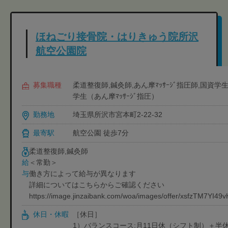
ほねごり接骨院・はりきゅう院所沢
航空公園院
募集職種
柔道整復師,鍼灸師,あん摩ﾏｯｻｰｼﾞ指圧師,国資
学生（あん摩ﾏｯｻｰｼﾞ指圧）
勤務地
埼玉県所沢市宮本町2-22-32
最寄駅
航空公園 徒歩7分
柔道整復師,鍼灸師
＜常勤＞
給
働き方によって給与が異なります
与
詳細についてはこちらからご確認ください
https://image.jinzaibank.com/woa/images/offer/xsfzTM7YI4
休日・休暇
［休日］
1）バランスコース:月11日休（シフト制）＋半休