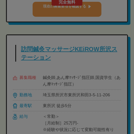
完全無料
現在の募集要項を確認する
訪問鍼灸マッサージKEiROW所沢ス
テーション
募集職種
鍼灸師,あん摩ﾏｯｻｰｼﾞ指圧師,国資学生（あ
ん摩ﾏｯｻｰｼﾞ指圧）
勤務地
埼玉県所沢市東所沢和田3-5-11-206
最寄駅
東所沢 徒歩5分
給与
＜常勤＞
［月給制］25万円-
※経験や状況に応じて変動可能性有り