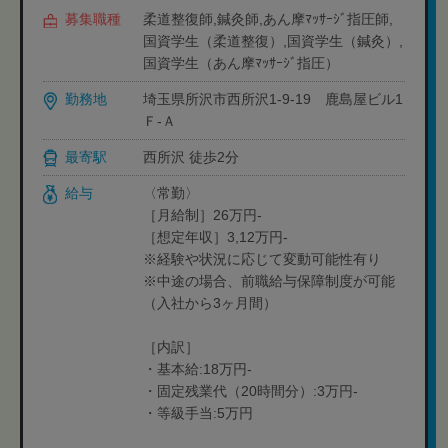
募集職種
柔道整復師,鍼灸師,あん摩ﾏｯｻｰｼﾞ指圧師,
国資学生（柔道整復）,国資学生（鍼灸）,
国資学生（あん摩ﾏｯｻｰｼﾞ指圧）
勤務地
埼玉県所沢市西所沢1-9-19 鹿島屋ビル1
Ｆ-Ａ
最寄駅
西所沢 徒歩2分
給与
〈常勤〉
［月給制］26万円‐
［想定年収］3,12万円-
※経験や状況に応じて変動可能性有り
※中途の場合、前職給与保障制度が可能
（入社から3ヶ月間）
［内訳］
・基本給:18万円-
・固定残業代（20時間分）:3万円‐
・等級手当:5万円