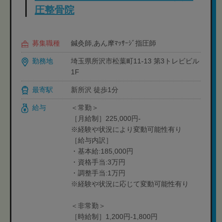
圧整骨院
募集職種
鍼灸師,あん摩ﾏｯｻｰｼﾞ指圧師
勤務地
埼玉県所沢市松葉町11-13 第3トレビビル
1F
最寄駅
新所沢 徒歩1分
給与
＜常勤＞
［月給制］225,000円-
※経験や状況により変動可能性有り
［給与内訳］
・基本給:185,000円
・資格手当:3万円
・調整手当:1万円
※経験や状況に応じて変動可能性有り
＜非常勤＞
［時給制］1,200円-1,800円