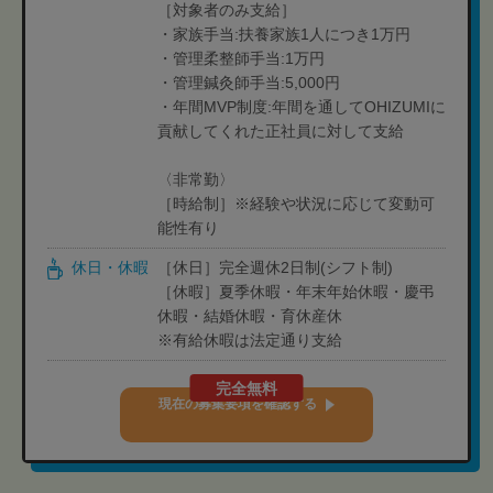
［対象者のみ支給］
・家族手当:扶養家族1人につき1万円
・管理柔整師手当:1万円
・管理鍼灸師手当:5,000円
・年間MVP制度:年間を通してOHIZUMIに
貢献してくれた正社員に対して支給
〈非常勤〉
［時給制］※経験や状況に応じて変動可
能性有り
休日・休暇
［休日］完全週休2日制(シフト制)
［休暇］夏季休暇・年末年始休暇・慶弔
休暇・結婚休暇・育休産休
※有給休暇は法定通り支給
完全無料
現在の募集要項を確認する