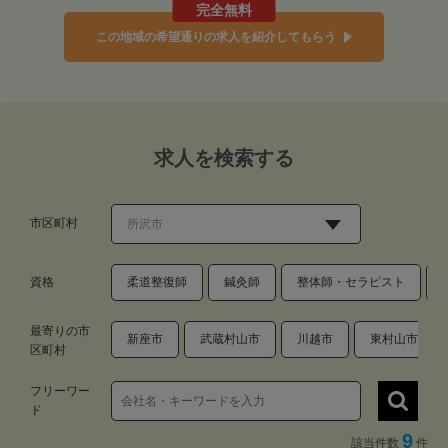
完全無料
この地域の希望通りの求人を紹介してもらう
求人を検索する
市区町村
資格
柔道整復師
鍼灸師
整体師・セラピスト
最寄りの市
新座市
武蔵村山市
川越市
東村山市
区町村
フリーワー
ド
9
該当件数
件