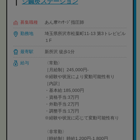
ジ鍼灸ステーション
募集職種
あん摩ﾏｯｻｰｼﾞ指圧師
勤務地
埼玉県所沢市松葉町11-13 第3トレビビル
１F
最寄駅
新所沢 徒歩1分
給与
〈常勤〉
［月給制］245,000円-
※経験や状況により変動可能性有り
［内訳］
・基本給:185,000円
・資格手当:3万円
・外勤手当:2万円
・調整手当:1万円
※経験や状況に応じて変動可能性有り
〈非常勤〉
［時給制］時給1,200円-1,800円