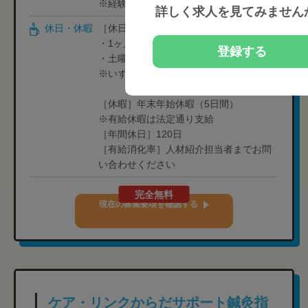
※経験や状況に応じて変動可能性有り
詳しく求人を見てみません
休日・休暇
［休日］月9日-11日休み
・1ヶ月単位のシフト制
登録する
・土曜営業店舗以外は、基本土日休み
※いずれは週6日営業日に変えていく
［休暇］年末年始休暇（5日間）
※有給休暇は法定通り支給
［年間休日］120日
［有給消化率］人材紹介担当者までお問
い合わせください
完全無料
現在の募集要項を確認する
ケア・リンクからだサポート鍼灸指