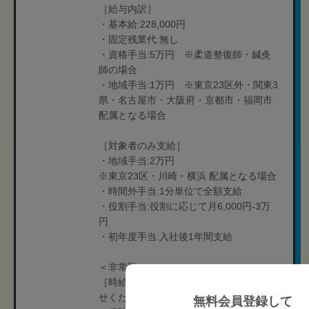
［給与内訳］
・基本給:228,000円
・固定残業代:無し
・資格手当:5万円 ※柔道整復師・鍼灸
師の場合
・地域手当:1万円 ※東京23区外・関東3
県・名古屋市・大阪府・京都市・福岡市
配属となる場合
［対象者のみ支給］
・地域手当:2万円
※東京23区・川崎・横浜 配属となる場合
・時間外手当:1分単位で全額支給
・役割手当:役割に応じて月6,000円-3万
円
・初年度手当:入社後1年間支給
＜非常勤＞
［時給制］人材紹介担当者にお問い合わ
せください
無料会員登録して