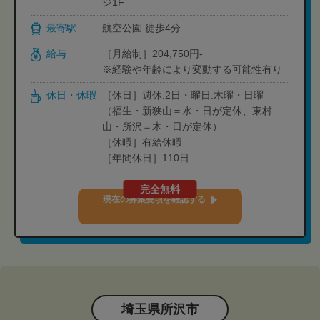
ジ1F
最寄駅
航空公園 徒歩4分
給与
［月給制］204,750円-
※経験や年齢により変動する可能性有り
休日・休暇
［休日］週休:2日・曜日:木曜・日曜
（福生・新狭山＝水・日が定休、東村
山・所沢＝木・日が定休）
［休暇］有給休暇
［年間休日］110日
完全無料
現在の募集要項を確認する
埼玉県所沢市