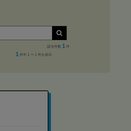
1
該当件数
件
1
件中 1 〜 1 件を表示