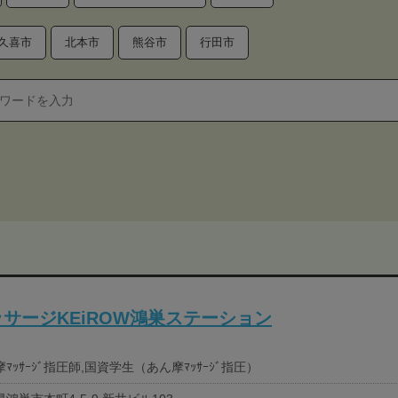
久喜市
北本市
熊谷市
行田市
サージKEiROW鴻巣ステーション
ﾏｯｻｰｼﾞ指圧師,国資学生（あん摩ﾏｯｻｰｼﾞ指圧）