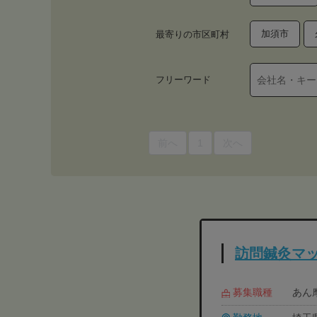
加須市
最寄りの市区町村
フリーワード
前へ
1
次へ
訪問鍼灸マッ
募集職種
あん摩