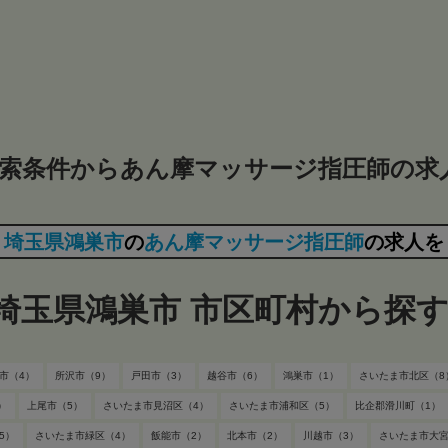
索条件からあん摩マッサージ指圧師の求
埼玉県鴻巣市
の
あん摩マッサージ指圧師
の求人を
埼玉県鴻巣市 市区町村から探
市（4）
所沢市（9）
戸田市（3）
越谷市（6）
鴻巣市（1）
さいたま市北区（8
）
上尾市（5）
さいたま市見沼区（4）
さいたま市浦和区（5）
比企郡滑川町（1）
5）
さいたま市緑区（4）
飯能市（2）
北本市（2）
川越市（3）
さいたま市大宮