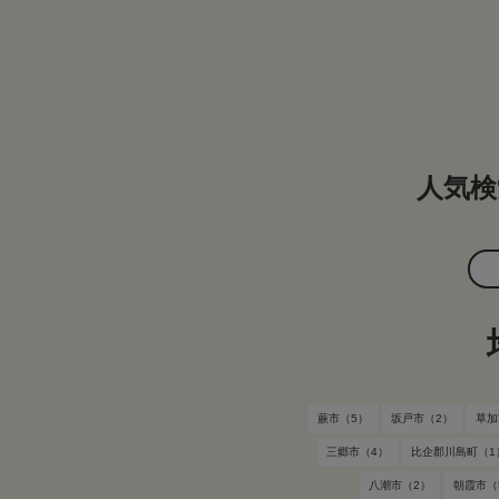
人気検
蕨市（5）
坂戸市（2）
草加
三郷市（4）
比企郡川島町（1
八潮市（2）
朝霞市（