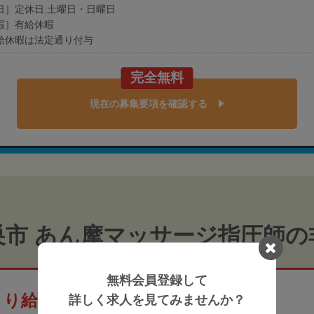
日］定休日:土曜日・日曜日
暇］有給休暇
給休暇は法定通り付与
完全無料
現在の募集要項を確認する
巣市 あん摩マッサージ指圧師の
無料会員登録して
より給与高めの非公開求人
詳しく求人を見てみませんか？