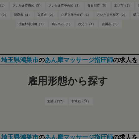
（1）
さいたま市南区（5）
さいたま市中央区（3）
春日部市（3）
加須市（2）
（3）
新座市（4）
久喜市（2）
北足立郡伊奈町（1）
さいたま市桜区（2）
桶川
比企郡小川町（1）
鶴ヶ島市（1）
秩父市（1）
吉川市（1）
埼玉県鴻巣市
の
あん摩マッサージ指圧師
の求人を
雇用形態から探す
常勤（137）
非常勤（57）
埼玉県鴻巣市
の
あん摩マッサージ指圧師
の求人を