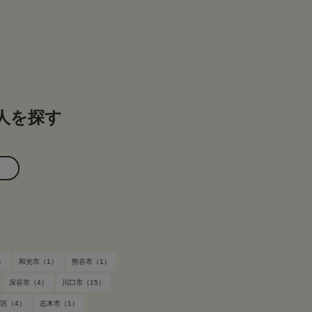
人を探す
す
）
和光市（1）
熊谷市（1）
深谷市（4）
川口市（15）
区（4）
志木市（1）