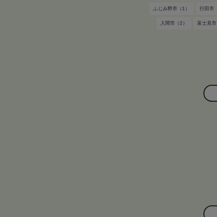
ふじみ野市（1）
行田市
入間市（2）
富士見市