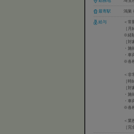
勤務地
埼玉県
最寄駅
鴻巣
給与
＜常
［月給
※経
［対
・施
・車
※各
＜非
［時給
［対
・施
・車
※各
＜業
［完