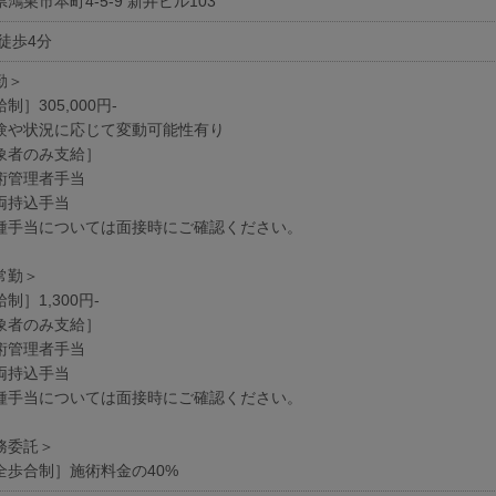
鴻巣市本町4-5-9 新井ビル103
 徒歩4分
勤＞
制］305,000円-
験や状況に応じて変動可能性有り
象者のみ支給］
術管理者手当
両持込手当
種手当については面接時にご確認ください。
常勤＞
制］1,300円-
象者のみ支給］
術管理者手当
両持込手当
種手当については面接時にご確認ください。
務委託＞
全歩合制］施術料金の40%