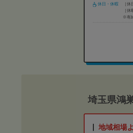
休日・休暇
［休
［休
※有
埼玉県鴻
地域相場