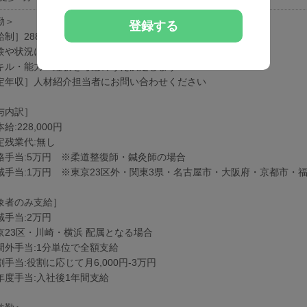
勤＞
登録する
制］288,000円-
験や状況に応じて変動可能性有り
キル・能力・経験を考慮のうえ決定します
定年収］人材紹介担当者にお問い合わせください
与内訳］
給:228,000円
定残業代:無し
格手当:5万円 ※柔道整復師・鍼灸師の場合
域手当:1万円 ※東京23区外・関東3県・名古屋市・大阪府・京都市・
象者のみ支給］
域手当:2万円
京23区・川崎・横浜 配属となる場合
間外手当:1分単位で全額支給
手当:役割に応じて月6,000円-3万円
年度手当:入社後1年間支給