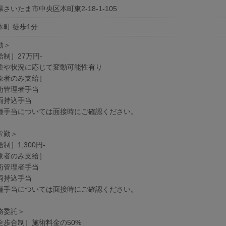
さいたま市中央区本町東2-18-1-105
本町 徒歩1分
勤＞
給制］27万円-
験や状況に応じて変動可能性有り
象者のみ支給］
術管理者手当
両持込手当
種手当については面接時にご確認ください。
常勤＞
制］1,300円-
象者のみ支給］
術管理者手当
両持込手当
種手当については面接時にご確認ください。
務委託＞
全歩合制］施術料金の50%