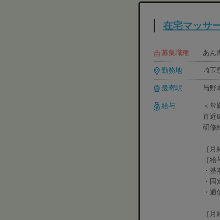
在宅マッサ
募集職種
あん摩
勤務地
埼玉県
最寄駅
与野
給与
＜常
直近
研修
［月
［給
・基本
・固定
・通
［月給