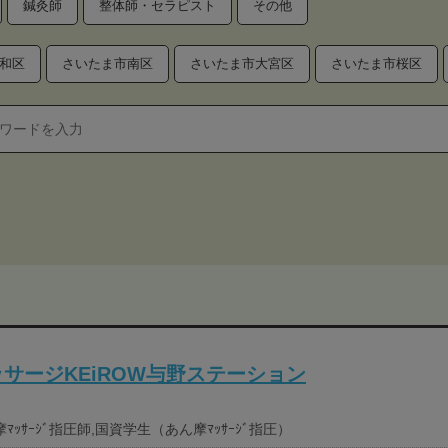
鍼灸師
整体師・セラピスト
その他
和区
さいたま市南区
さいたま市大宮区
さいたま市桜区
サージKEiROW与野ステーション
ﾏｯｻｰｼﾞ指圧師,国資学生（あん摩ﾏｯｻｰｼﾞ指圧）