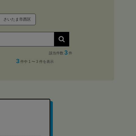
さいたま市西区
3
該当件数
件
3
件中 1 〜 3 件を表示