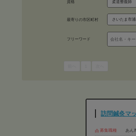
資格
柔道整復師
さいたま市浦
最寄りの市区町村
フリーワード
前へ
1
次へ
訪問鍼灸マッ
募集職種
あん摩