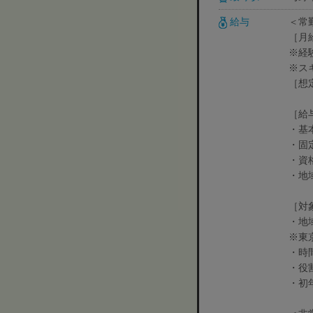
給与
＜常
［月給
※経
※ス
［想
［給
・基本
・固
・資
・地
［対
・地
※東
・時
・役割
・初