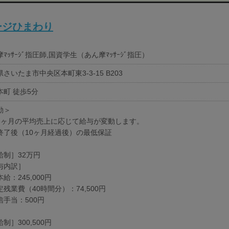
ージひまわり
ﾏｯｻｰｼﾞ指圧師,国資学生（あん摩ﾏｯｻｰｼﾞ指圧）
さいたま市中央区本町東3-3-15 B203
本町 徒歩5分
勤＞
6ヶ月の平均売上に応じて給与が変動します。
終了後（10ヶ月経過後）の最低保証
給制］32万円
与内訳］
給：245,000円
残業費（40時間分）：74,500円
信手当：500円
制］300,500円