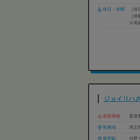
休日・休暇
［休
［休
※有
ジョイリハ
募集職種
柔道整
勤務地
埼玉
最寄駅
与野