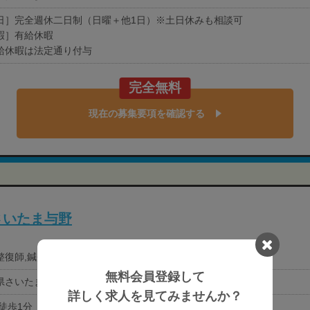
日］完全週休二日制（日曜＋他1日）※土日休みも相談可
暇］有給休暇
給休暇は法定通り付与
完全無料
現在の募集要項を確認する
さいたま与野
復師,鍼灸師,あん摩ﾏｯｻｰｼﾞ指圧師
無料会員登録して
県さいたま市中央区下落合1079-1
詳しく求人を見てみませんか？
 徒歩1分