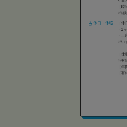
＜非
［時
※経
休日・休暇
［休日
・1
・土
※い
［休
※有
［年
［有