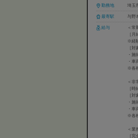
勤務地
埼玉県
最寄駅
与野
給与
＜常
［月
※経
［対
・施
・車
※各
＜非
［時給
［対
・施
・車
※各
＜業
［完