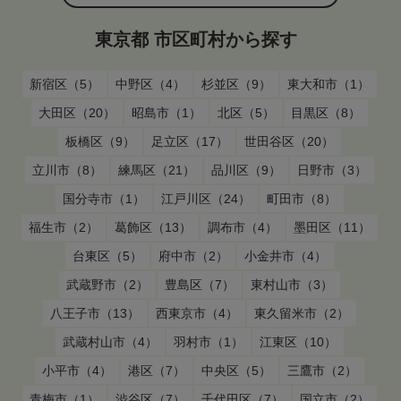
東京都 市区町村から探す
新宿区（5）
中野区（4）
杉並区（9）
東大和市（1）
大田区（20）
昭島市（1）
北区（5）
目黒区（8）
板橋区（9）
足立区（17）
世田谷区（20）
立川市（8）
練馬区（21）
品川区（9）
日野市（3）
国分寺市（1）
江戸川区（24）
町田市（8）
福生市（2）
葛飾区（13）
調布市（4）
墨田区（11）
台東区（5）
府中市（2）
小金井市（4）
武蔵野市（2）
豊島区（7）
東村山市（3）
八王子市（13）
西東京市（4）
東久留米市（2）
武蔵村山市（4）
羽村市（1）
江東区（10）
小平市（4）
港区（7）
中央区（5）
三鷹市（2）
青梅市（1）
渋谷区（7）
千代田区（7）
国立市（2）