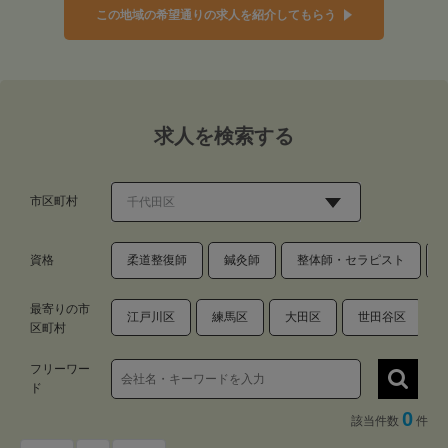
この地域の希望通りの求人を紹介してもらう
求人を検索する
市区町村
資格
柔道整復師
鍼灸師
整体師・セラピスト
最寄りの市
江戸川区
練馬区
大田区
世田谷区
区町村
フリーワー
ド
0
該当件数
件