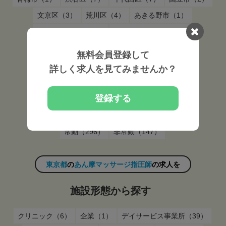
文京区（3）
荒川区（4）
あきる野市（1）
西多摩郡瑞穂町（1）
西多摩郡日の出町（1）
清瀬市（1）
稲城市（1）
多摩市（1）
無料会員登録して
詳しく求人を見てみませんか？
東京都
の
あん摩マッサージ指圧師
の求人を
登録する
雇用形態から探す
常勤（296）
非常勤（147）
東京都
の
あん摩マッサージ指圧師
の求人を
施設形態から探す
クリニック（6）
企業（1）
デイサービス事業所（39）