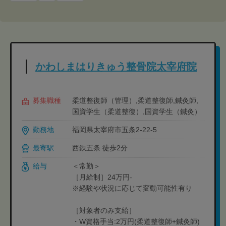
かわしまはりきゅう整骨院太宰府院
募集職種
柔道整復師（管理）,柔道整復師,鍼灸師,
国資学生（柔道整復）,国資学生（鍼灸）
勤務地
福岡県太宰府市五条2-22-5
最寄駅
西鉄五条 徒歩2分
給与
＜常勤＞
［月給制］24万円-
※経験や状況に応じて変動可能性有り
［対象者のみ支給］
・W資格手当:2万円(柔道整復師+鍼灸師)