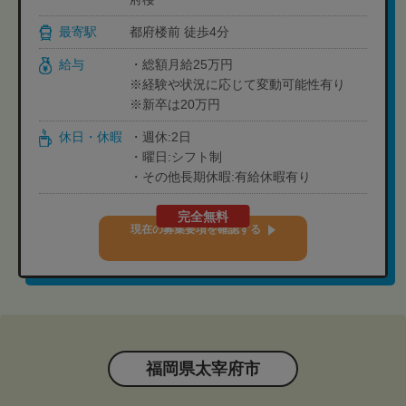
最寄駅
都府楼前 徒歩4分
給与
・総額月給25万円
※経験や状況に応じて変動可能性有り
※新卒は20万円
休日・休暇
・週休:2日
・曜日:シフト制
・その他長期休暇:有給休暇有り
完全無料
現在の募集要項を確認する
福岡県太宰府市