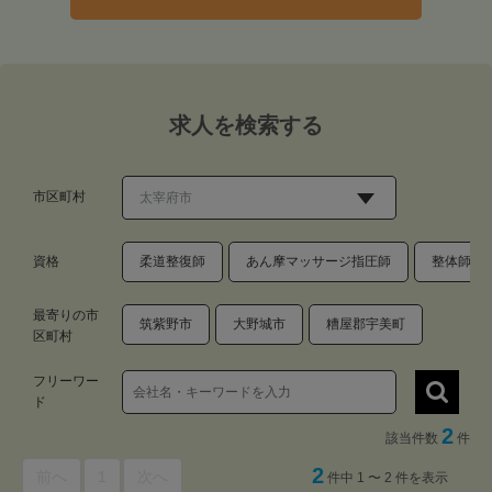
求人を検索する
市区町村
資格
柔道整復師
あん摩マッサージ指圧師
整体師・
最寄りの市
筑紫野市
大野城市
糟屋郡宇美町
区町村
フリーワー
ド
2
該当件数
件
2
前へ
1
次へ
件中 1 〜 2 件を表示