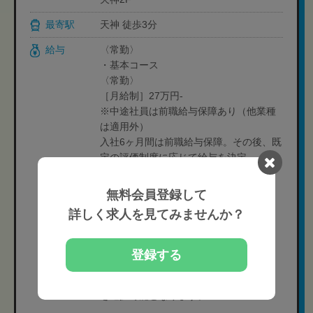
最寄駅
天神 徒歩3分
給与
〈常勤〉
・基本コース
〈常勤〉
［月給制］27万円-
※中途社員は前職給与保障あり（他業種
は適用外）
入社6ヶ月間は前職給与保障。その後、既
定の評価制度に応じて給与を決定。
※経験や状況に応じて変動可能性有り
無料会員登録して
［入社半年以後］
詳しく求人を見てみませんか？
月10日休:245,000円
月9日休:27万円
月8日休:285,000円
登録する
月6日休:315,000円
※入社半年以後、給与と休日のバランス
を選択可能となります。