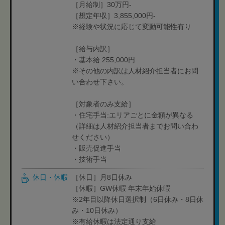
［月給制］30万円‐
［想定年収］3,855,000円‐
※経験や状況に応じて変動可能性有り
［給与内訳］
・基本給:255,000円
※その他の内訳は人材紹介担当者にお問
い合わせ下さい。
［対象者のみ支給］
・住宅手当:エリアごとに金額が異なる
（詳細は人材紹介担当者までお問い合わ
せください）
・販売促進手当
・技術手当
休日・休暇
［休日］月8日休み
［休暇］GW休暇 年末年始休暇
※2年目以降休日選択制（6日休み・8日休
み・10日休み）
※有給休暇は法定通り支給