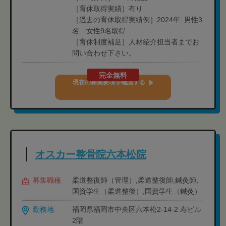
［育休取得実績］有り
［過去の育休取得実績例］2024年: 男性3
名 女性9名取得
［育休制度補足］人材紹介担当者までお
問い合わせ下さい。
完全無料
現在の募集要項を確認する
オスカー整骨院六本松院
募集職種
柔道整復師（管理）,柔道整復師,鍼灸師,
国資学生（柔道整復）,国資学生（鍼灸）
勤務地
福岡県福岡市中央区六本松2-14-2 寿ビル
2階