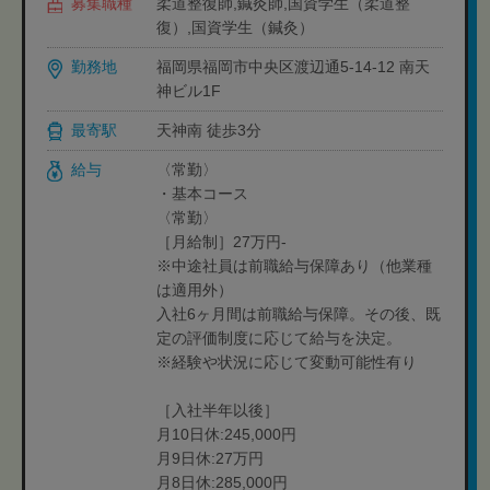
募集職種
柔道整復師,鍼灸師,国資学生（柔道整
復）,国資学生（鍼灸）
勤務地
福岡県福岡市中央区渡辺通5-14-12 南天
神ビル1F
最寄駅
天神南 徒歩3分
給与
〈常勤〉
・基本コース
〈常勤〉
［月給制］27万円-
※中途社員は前職給与保障あり（他業種
は適用外）
入社6ヶ月間は前職給与保障。その後、既
定の評価制度に応じて給与を決定。
※経験や状況に応じて変動可能性有り
［入社半年以後］
月10日休:245,000円
月9日休:27万円
月8日休:285,000円