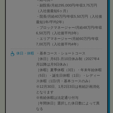
・副院長/月給295,000円/年収3,75万円
（入社後最短6ヶ月）
・院長/月給40万円/年収5,50万円（入社後
最短1年/平均2年）
・ブロックマネージャー/月給48万円/年収
6,50万円（入社後平均3年）
・エリアマネージャー/月給60万円/年収
7,00万円（入社後平均4年）
休日・休暇
・基本コース・ショートコース
［休日］月6日-月10日休み制（2027年4
月以降は月9日休み）
［休暇］夏季休暇（3日）・年末年始休暇
（5日）・誕生日休暇（1日）・レディー
ス休暇（1日/月・基本コースのみ）
※12月30日、1月2日3日は有給計画消化
となります
※有給休暇は法定通り付与
［年間休日］選択した休日数によって異
なる