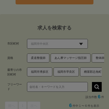
求人を検索する
市区町村
資格
柔道整復師
あん摩マッサージ指圧師
整体師・
最寄りの市
福岡市博多区
福岡市早良区
糟屋郡志免町
区町村
フリーワー
ド
6
該当件数
件
6
前へ
1
次へ
件中 1 〜 6 件を表示