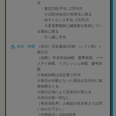
月
・東京23区手当: 1万円/月
※23区内在住の世帯主に限る
・Wライセンス手当: 1万円/月
※柔道整復師と鍼灸師を取得してい
る場合に限る
・引っ越し手当
休日・休暇
［休日］完全週休2日制 （シフト制）＋
祝日分
［休暇］ 年末年始休暇、夏季休暇、バー
スデイ休暇、リフレッシュ休暇、慶弔休
暇
※有給休暇は法定通り付与
※祝日が出勤となった場合は当月内に振
替休暇をとる
※院の立地により定休日が異なる
※休日出勤一切なし
［有休消化率］人材紹介担当者までお問
い合わせ下さい。
［年間休日］120日程度