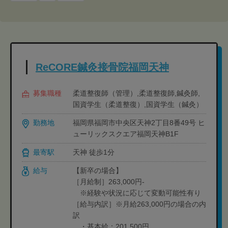
ReCORE鍼灸接骨院福岡天神
募集職種
柔道整復師（管理）,柔道整復師,鍼灸師,
国資学生（柔道整復）,国資学生（鍼灸）
勤務地
福岡県福岡市中央区天神2丁目8番49号 ヒ
ューリックスクエア福岡天神B1F
最寄駅
天神 徒歩1分
給与
【新卒の場合】
［月給制］263,000円-
※経験や状況に応じて変動可能性有り
［給与内訳］※月給263,000円の場合の内
訳
・基本給：201,500円