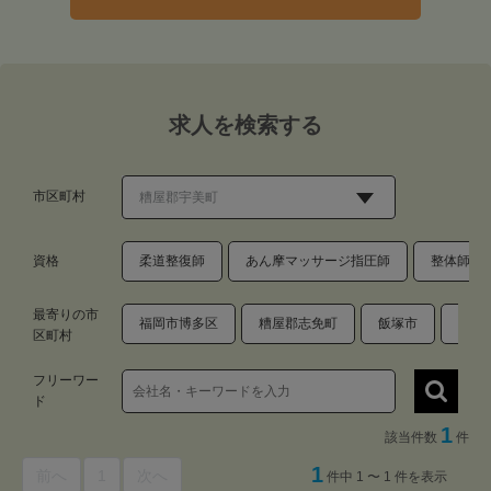
求人を検索する
市区町村
資格
柔道整復師
あん摩マッサージ指圧師
整体師・
最寄りの市
福岡市博多区
糟屋郡志免町
飯塚市
大野
区町村
フリーワー
ド
1
該当件数
件
1
前へ
1
次へ
件中 1 〜 1 件を表示