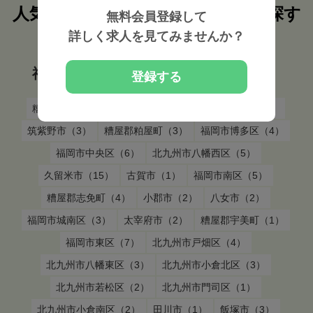
人気検索条件から鍼灸師の求人を探す
無料会員登録して
詳しく求人を見てみませんか？
福岡県糟屋郡宇美町
の
鍼灸師
の求人を
福岡県糟屋郡宇美町 市区町村から探す
登録する
糟屋郡新宮町（4）
春日市（3）
福岡市早良区（4）
筑紫野市（3）
糟屋郡粕屋町（3）
福岡市博多区（4）
福岡市中央区（6）
北九州市八幡西区（5）
久留米市（15）
古賀市（1）
福岡市南区（5）
糟屋郡志免町（4）
小郡市（2）
八女市（2）
福岡市城南区（3）
太宰府市（2）
糟屋郡宇美町（1）
福岡市東区（7）
北九州市戸畑区（4）
北九州市八幡東区（3）
北九州市小倉北区（3）
北九州市若松区（2）
北九州市門司区（1）
北九州市小倉南区（2）
田川市（1）
飯塚市（3）