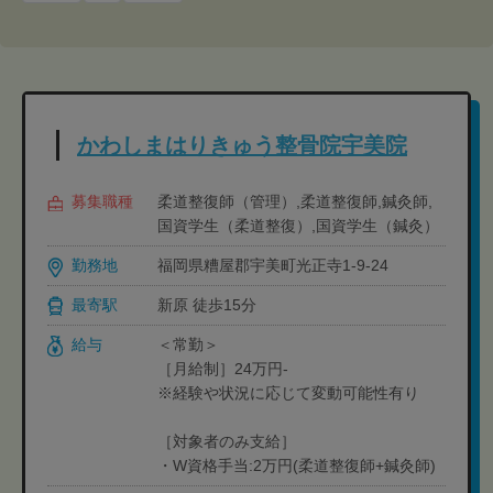
かわしまはりきゅう整骨院宇美院
募集職種
柔道整復師（管理）,柔道整復師,鍼灸師,
国資学生（柔道整復）,国資学生（鍼灸）
勤務地
福岡県糟屋郡宇美町光正寺1-9-24
最寄駅
新原 徒歩15分
給与
＜常勤＞
［月給制］24万円-
※経験や状況に応じて変動可能性有り
［対象者のみ支給］
・W資格手当:2万円(柔道整復師+鍼灸師)