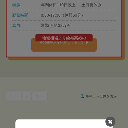
特徴
年間休日110日以上
土日祝休み
勤務時間
8:30-17:30（休憩60分）
給与
常勤 月給32万円
地域相場より給与高めの
非公開求人を紹介してもらう
1
前へ
1
次へ
件中 1 〜 1 件を表示