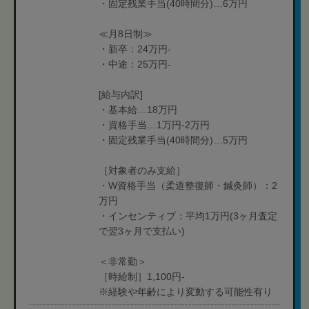
・固定残業手当(40時間分)…6万円
≪月8日制≫
・新卒：24万円-
・中途：25万円-
[給与内訳]
・基本給…18万円
・資格手当…1万円-2万円
・固定残業手当(40時間分)…5万円
［対象者のみ支給］
・W資格手当（柔道整復師・鍼灸師）：2
万円
・インセンティブ：平均1万円(3ヶ月査定
で翌3ヶ月で支払い)
＜非常勤＞
［時給制］1,100円-
※経験や年齢により変動する可能性有り