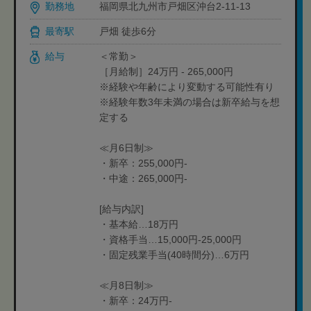
勤務地
福岡県北九州市戸畑区沖台2-11-13
最寄駅
戸畑 徒歩6分
給与
＜常勤＞
［月給制］24万円 - 265,000円
※経験や年齢により変動する可能性有り
※経験年数3年未満の場合は新卒給与を想
定する
≪月6日制≫
・新卒：255,000円-
・中途：265,000円-
[給与内訳]
・基本給…18万円
・資格手当…15,000円-25,000円
・固定残業手当(40時間分)…6万円
≪月8日制≫
・新卒：24万円-