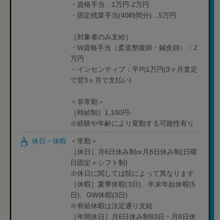
・資格手当…1万円-2万円
・固定残業手当(40時間分)…5万円
［対象者のみ支給］
・W資格手当（柔道整復師・鍼灸師）：2
万円
・インセンティブ：平均1万円(3ヶ月査定
で翌3ヶ月で支払い)
＜非常勤＞
［時給制］1,100円-
※経験や年齢により変動する可能性有り
休日・休暇
＜常勤＞
［休日］月6日休み制or月8日休み制(日曜
日固定＋シフト制)
※休日に関しては院によって異なります
［休暇］夏季休暇(3日)、年末年始休暇(5
日)、GW休暇(3日)
※有給休暇は法定通り支給
［年間休日］月6日休み制83日・月8日休