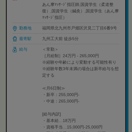
あん摩ﾏｯｻｰｼﾞ指圧師,国資学生（柔道整
復）,国資学生（鍼灸）,国資学生（あん摩
ﾏｯｻｰｼﾞ指圧）
勤務地
福岡県北九州市戸畑区沢見二丁目6番9号
最寄駅
九州工大前 徒歩5分
給与
＜常勤＞
［月給制］24万円 - 265,000円
※経験や年齢により変動する可能性有り
※経験年数3年未満の場合は新卒給与を想
定する
≪月6日制≫
・新卒：255,000円-
・中途：265,000円-
[給与内訳]
・基本給…18万円
・資格手当…15,000円-25,000円