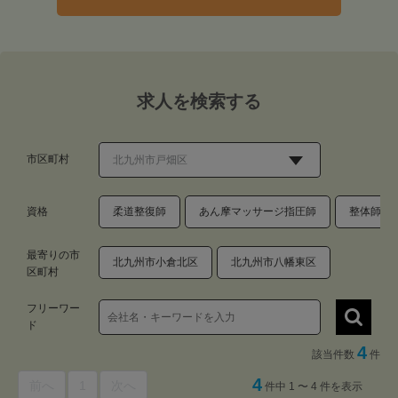
求人を検索する
市区町村
資格
柔道整復師
あん摩マッサージ指圧師
整体師・
最寄りの市
北九州市小倉北区
北九州市八幡東区
区町村
フリーワー
ド
4
該当件数
件
4
前へ
1
次へ
件中 1 〜 4 件を表示