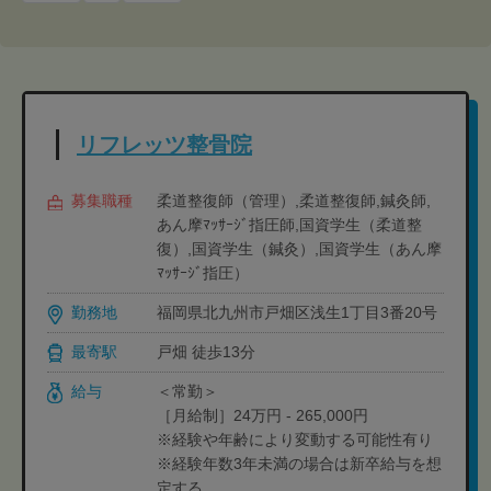
リフレッツ整骨院
募集職種
柔道整復師（管理）,柔道整復師,鍼灸師,
あん摩ﾏｯｻｰｼﾞ指圧師,国資学生（柔道整
復）,国資学生（鍼灸）,国資学生（あん摩
ﾏｯｻｰｼﾞ指圧）
勤務地
福岡県北九州市戸畑区浅生1丁目3番20号
最寄駅
戸畑 徒歩13分
給与
＜常勤＞
［月給制］24万円 - 265,000円
※経験や年齢により変動する可能性有り
※経験年数3年未満の場合は新卒給与を想
定する