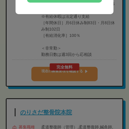
［休暇］夏季休暇(3日)、年末年始休暇(5
日)、GW休暇(3日)
※有給休暇は法定通り支給
［年間休日］月6日休み制83日・月8日休
み制102日
［有給消化率］100％
＜非常勤＞
勤務日数は週3回から応相談
完全無料
現在の募集要項を確認する
のりさだ整骨院本院
募集職種
柔道整復師（管理）,柔道整復師,鍼灸師,