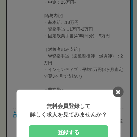
・中途：25万円-
[給与内訳]
・基本給…18万円
・資格手当…1万円-2万円
・固定残業手当(40時間分)…5万円
［対象者のみ支給］
・W資格手当（柔道整復師・鍼灸師）：2
万円
・インセンティブ：平均1万円(3ヶ月査定
で翌3ヶ月で支払い)
＜非常勤＞
［時給制］1,100円-
※経験や年齢により変動する可能性有り
無料会員登録して
詳しく求人を見てみませんか？
休日・休暇
＜常勤＞
［休日］月6日休み制or月8日休み制(日曜
日固定＋シフト制)
登録する
※休日に関しては院によって異なります