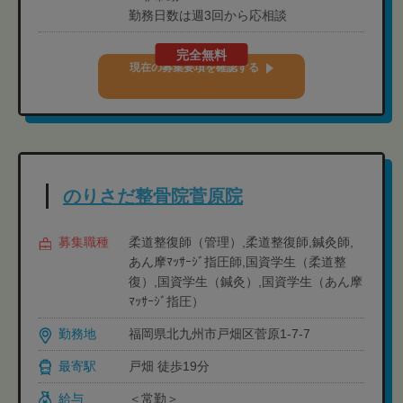
勤務日数は週3回から応相談
完全無料
現在の募集要項を確認する
のりさだ整骨院菅原院
募集職種
柔道整復師（管理）,柔道整復師,鍼灸師,
あん摩ﾏｯｻｰｼﾞ指圧師,国資学生（柔道整
復）,国資学生（鍼灸）,国資学生（あん摩
ﾏｯｻｰｼﾞ指圧）
勤務地
福岡県北九州市戸畑区菅原1-7-7
最寄駅
戸畑 徒歩19分
給与
＜常勤＞