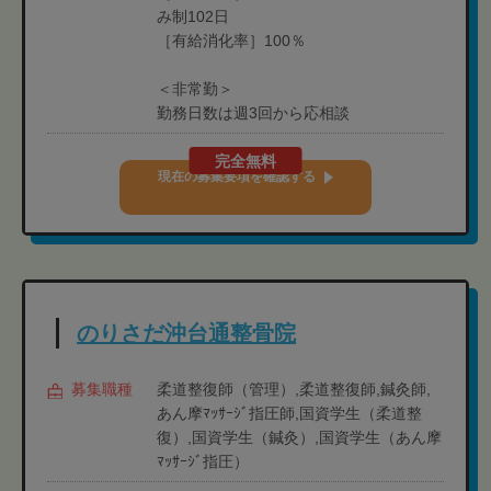
み制102日
［有給消化率］100％
＜非常勤＞
勤務日数は週3回から応相談
完全無料
現在の募集要項を確認する
のりさだ沖台通整骨院
募集職種
柔道整復師（管理）,柔道整復師,鍼灸師,
あん摩ﾏｯｻｰｼﾞ指圧師,国資学生（柔道整
復）,国資学生（鍼灸）,国資学生（あん摩
ﾏｯｻｰｼﾞ指圧）