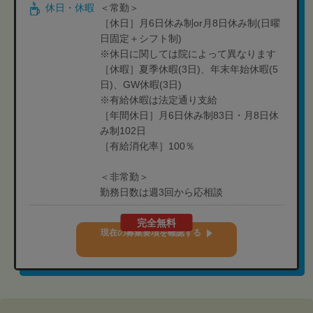
休日・休暇
＜常勤＞
［休日］月6日休み制or月8日休み制(日曜
日固定＋シフト制)
※休日に関しては院によって異なります
［休暇］夏季休暇(3日)、年末年始休暇(5
日)、GW休暇(3日)
※有給休暇は法定通り支給
［年間休日］月6日休み制83日・月8日休
み制102日
［有給消化率］100％
＜非常勤＞
勤務日数は週3回から応相談
完全無料
現在の募集要項を確認する