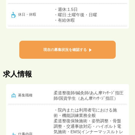
・週休:1.5日
・曜日:土曜午後・日曜
休日・休暇
・有給休暇
現在の募集状況を確認する
求人情報
柔道整復師/鍼灸師/あん摩ﾏｯｻｰｼﾞ指圧
募集職種
師/国資学生（あん摩ﾏｯｻｰｼﾞ指圧）
・院内または利用者宅における施
術・機能訓練業務全般
柔道整復保険施術・姿勢調整・骨盤
調整・交通事故対応・ハイボルト電
気施術・EMS(インナーマッスルトレ
仕事内容