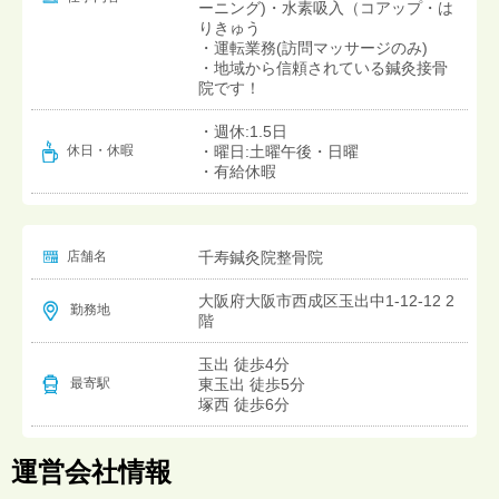
ーニング)・水素吸入（コアップ・は
りきゅう
・運転業務(訪問マッサージのみ)
・地域から信頼されている鍼灸接骨
院です！
・週休:1.5日
・曜日:土曜午後・日曜
休日・休暇
・有給休暇
店舗名
千寿鍼灸院整骨院
大阪府大阪市西成区玉出中1-12-12 2
勤務地
階
玉出 徒歩4分
東玉出 徒歩5分
最寄駅
塚西 徒歩6分
運営会社情報