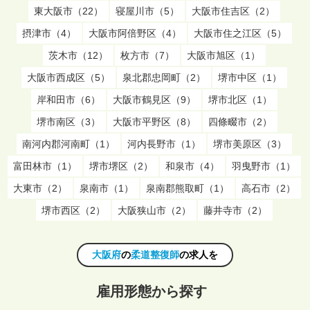
東大阪市（22）
寝屋川市（5）
大阪市住吉区（2）
摂津市（4）
大阪市阿倍野区（4）
大阪市住之江区（5）
茨木市（12）
枚方市（7）
大阪市旭区（1）
大阪市西成区（5）
泉北郡忠岡町（2）
堺市中区（1）
岸和田市（6）
大阪市鶴見区（9）
堺市北区（1）
堺市南区（3）
大阪市平野区（8）
四條畷市（2）
南河内郡河南町（1）
河内長野市（1）
堺市美原区（3）
富田林市（1）
堺市堺区（2）
和泉市（4）
羽曳野市（1）
大東市（2）
泉南市（1）
泉南郡熊取町（1）
高石市（2）
堺市西区（2）
大阪狭山市（2）
藤井寺市（2）
大阪府
の
柔道整復師
の求人を
雇用形態から探す