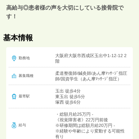
高給与◎患者様の声を大切にしている接骨院で
す！
基本情報
大阪府大阪市西成区玉出中1-12-12 2
勤務地
階
柔道整復師/鍼灸師/あん摩ﾏｯｻｰｼﾞ指圧
募集職種
師/国資学生（あん摩ﾏｯｻｰｼﾞ指圧）
玉出 徒歩4分
東玉出 徒歩5分
最寄駅
塚西 徒歩6分
・総額月給25万円 -
《視覚障害者》22万円前後
給与
※研修期間は総額月給20万円 -
※経験や年齢により変動する可能性
有り