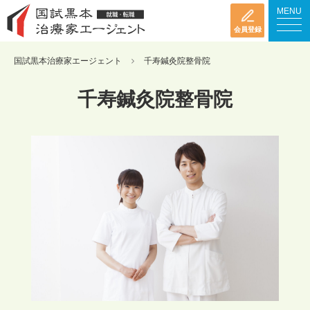
MENU
会員登録
国試黒本治療家エージェント
千寿鍼灸院整骨院
千寿鍼灸院整骨院