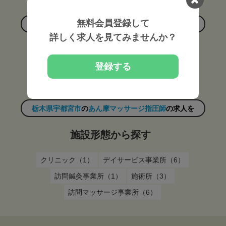
無料会員登録して
栃木県宇都宮市
の
あん摩マッサージ指圧師
の求人を
詳しく求人を見てみませんか？
雇用形態から探す
登録する
常勤（17）
非常勤（9）
栃木県宇都宮市
の
あん摩マッサージ指圧師
の求人を
施設形態から探す
クリニック（1）
デイサービス事業所（6）
訪問鍼灸事業所（1）
施術所（3）
訪問マッサージ事業所（6）