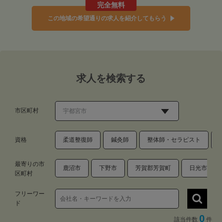
完全無料
この地域の希望通りの求人を紹介してもらう
求人を検索する
市区町村
資格
柔道整復師
鍼灸師
整体師・セラピスト
最寄りの市
鹿沼市
下野市
芳賀郡芳賀町
日光市
区町村
フリーワー
ド
0
該当件数
件