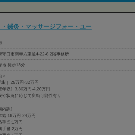
リ・鍼灸・マッサージフォー・ユー
師
守口市南寺方東通4-22-8 2階事務所
緑地 徒歩13分
勤＞
制］25万円-32万円
年収］3,36万円-4,20万円
験や状況に応じて変動可能性有り
与内訳］
給:18万円-24万円
格手当:1万円
務手当:2万円