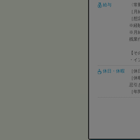
給与
〈常
［月
［想
※経
※月
残業
【そ
・イ
休日・休暇
［休
［休
忌引
［年