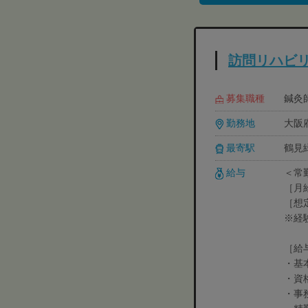
訪問リハビ
募集職種
鍼灸
勤務地
大阪府
最寄駅
鶴見
給与
＜常
［月給
［想定
※経
［給
・基本
・資
・事