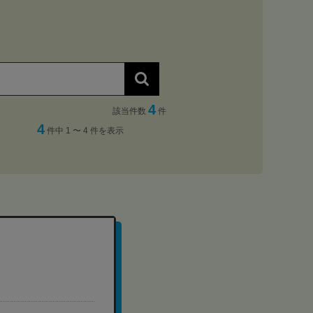
4
該当件数
件
4
件中 1 〜 4 件を表示