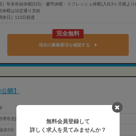
暇］年末年始休暇(5日)・慶弔休暇・リフレッシュ休暇(入社3ヶ月後より
給休暇は法定通り支給
間休日］113日程度
完全無料
現在の募集要項を確認する
非公開】
師
府堺市北区
無料会員登録して
詳しく求人を見てみませんか？
 徒歩2分