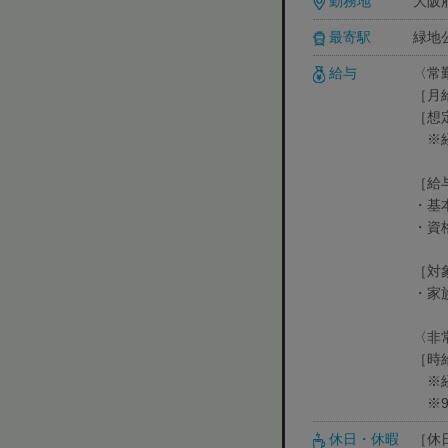
勤務地
大阪
最寄駅
緑地
給与
〈常
［月給
［想
※経
［給
・基
・資
［対
・家
〈非
［時給
※経
※9:
休日・休暇
［休