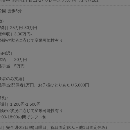
府豊中市寺内2丁目11-27 グレースフルハイツ2号館202
公園 徒歩5分
勤〉
制］25万円-30万円
定年収］3,30万円-
験や状況に応じて変動可能性有り
与内訳］
本給 …20万円
格手当…5万円
象者のみ支給］
族手当:配偶者1万円、お子様ひとりあたり5,000円
常勤〉
制］1,200円-1,500円
験や状況に応じて変動可能性有り
00-18:00の間でシフト制
日］完全週休2日制(日曜日、祝日固定休み＋他1日固定休み)