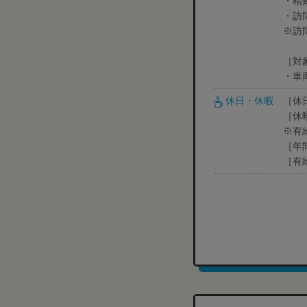
・精
・訪
※訪
［対
・車
休日・休暇
［休
［休
※有
［年
［有