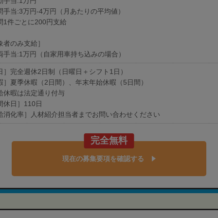
勤手当:1万円
問手当:3万円-4万円（月あたりの平均値）
問1件ごとに200円支給
象者のみ支給］
両手当:1万円（自家用車持ち込みの場合）
日］完全週休2日制（日曜日＋シフト1日）
暇］夏季休暇（2日間）、年末年始休暇（5日間）
給休暇は法定通り付与
間休日］110日
給消化率］人材紹介担当者までお問い合わせください
完全無料
現在の募集要項を確認する