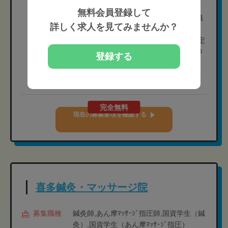
※有給休暇は法定通り付与
無料会員登録して
［特別休暇］ 経験者・院長候補・院長職
詳しく求人を見てみませんか？
で管理資格（管理柔道整復師・管理鍼灸
師）をお持ちの場合、入社6ヶ月後に法定
の有給休暇と特別休暇を合わせて、計20
登録する
日間の休暇を付与。
［年間休日］選択した休日数によって異
なる
完全無料
現在の募集要項を確認する
喜多鍼灸・マッサージ院
募集職種
鍼灸師,あん摩ﾏｯｻｰｼﾞ指圧師,国資学生（鍼
灸）,国資学生（あん摩ﾏｯｻｰｼﾞ指圧）