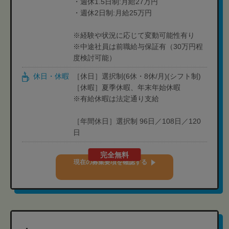
・週休1.5日制:月給27万円
・週休2日制:月給25万円
※経験や状況に応じて変動可能性有り
※中途社員は前職給与保証有（30万円程
度検討可能）
休日・休暇
［休日］選択制(6休・8休/月)(シフト制)
［休暇］夏季休暇、年末年始休暇
※有給休暇は法定通り支給
［年間休日］選択制 96日／108日／120
日
完全無料
現在の募集要項を確認する