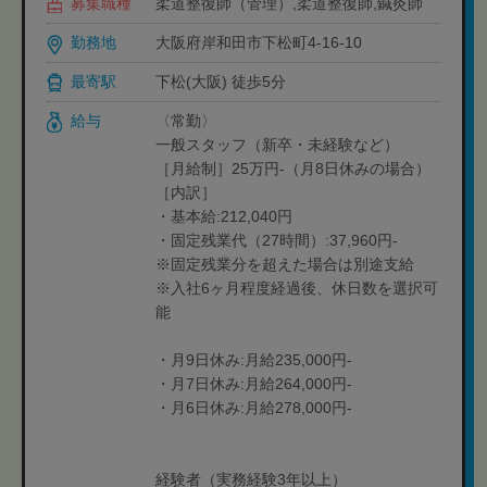
募集職種
柔道整復師（管理）,柔道整復師,鍼灸師
勤務地
大阪府岸和田市下松町4-16-10
最寄駅
下松(大阪) 徒歩5分
給与
〈常勤〉
一般スタッフ（新卒・未経験など）
［月給制］25万円-（月8日休みの場合）
［内訳］
・基本給:212,040円
・固定残業代（27時間）:37,960円-
※固定残業分を超えた場合は別途支給
※入社6ヶ月程度経過後、休日数を選択可
能
・月9日休み:月給235,000円-
・月7日休み:月給264,000円-
・月6日休み:月給278,000円-
経験者（実務経験3年以上）