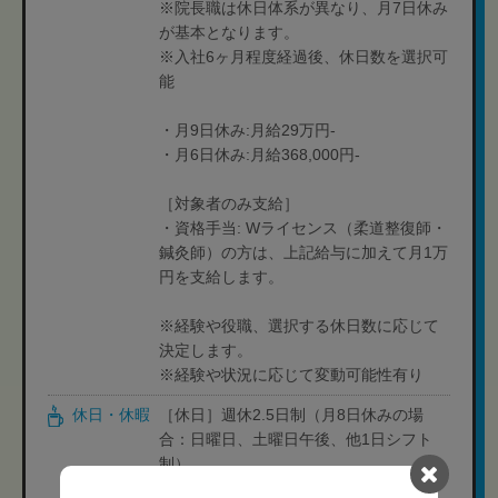
※院長職は休日体系が異なり、月7日休み
が基本となります。
※入社6ヶ月程度経過後、休日数を選択可
能
・月9日休み:月給29万円-
・月6日休み:月給368,000円-
［対象者のみ支給］
・資格手当: Wライセンス（柔道整復師・
鍼灸師）の方は、上記給与に加えて月1万
円を支給します。
※経験や役職、選択する休日数に応じて
決定します。
※経験や状況に応じて変動可能性有り
休日・休暇
［休日］週休2.5日制（月8日休みの場
合：日曜日、土曜日午後、他1日シフト
制）
［休暇］年末年始休暇（有給計画消化）