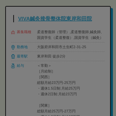
VIVA鍼灸接骨整体院東岸和田院
募集職種
柔道整復師（管理）,柔道整復師,鍼灸師,
国資学生（柔道整復）,国資学生（鍼灸）
勤務地
大阪府岸和田市土生町2-31-25
最寄駅
東岸和田 徒歩2分
給与
＜常勤＞
［月給制］
［関西］
総額月給23万円-25万円
・週休1.5日制:月給25万円
・週休2日制:月給23万円
［関東］
総額月給25万円-27万円