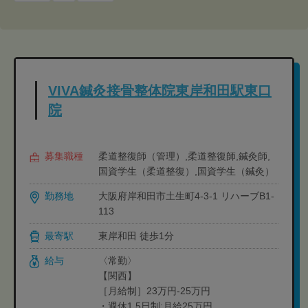
VIVA鍼灸接骨整体院東岸和田駅東口
院
募集職種
柔道整復師（管理）,柔道整復師,鍼灸師,
国資学生（柔道整復）,国資学生（鍼灸）
勤務地
大阪府岸和田市土生町4-3-1 リハーブB1-
113
最寄駅
東岸和田 徒歩1分
給与
〈常勤〉
【関西】
［月給制］23万円-25万円
・週休1.5日制:月給25万円