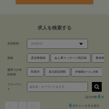
求人を検索する
市区町村
資格
柔道整復師
あん摩マッサージ指圧師
整体師・
最寄りの市
和泉市
泉北郡忠岡町
伊都郡かつらぎ町
区町村
フリーワー
ド
6
該当件数
件
6
前へ
1
次へ
件中 1 〜 6 件を表示