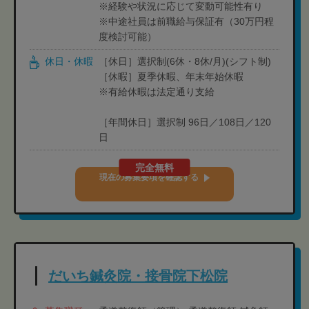
※経験や状況に応じて変動可能性有り
※中途社員は前職給与保証有（30万円程
度検討可能）
休日・休暇
［休日］選択制(6休・8休/月)(シフト制)
［休暇］夏季休暇、年末年始休暇
※有給休暇は法定通り支給
［年間休日］選択制 96日／108日／120
日
完全無料
現在の募集要項を確認する
だいち鍼灸院・接骨院下松院