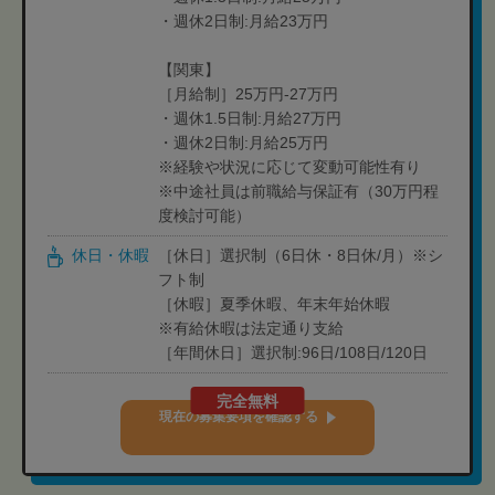
・週休2日制:月給23万円
【関東】
［月給制］25万円-27万円
・週休1.5日制:月給27万円
・週休2日制:月給25万円
※経験や状況に応じて変動可能性有り
※中途社員は前職給与保証有（30万円程
度検討可能）
休日・休暇
［休日］選択制（6日休・8日休/月）※シ
フト制
［休暇］夏季休暇、年末年始休暇
※有給休暇は法定通り支給
［年間休日］選択制:96日/108日/120日
完全無料
現在の募集要項を確認する