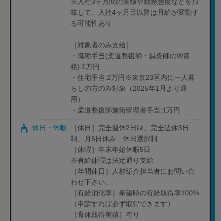
※入社3ヶ月間の実績や勤務態度などを加
味して、入社4ヶ月目以降は月給が変動す
る可能性あり
［対象者のみ支給］
・職種手当(柔道整復師・鍼灸師のW資
格):1万円
・住宅手当:2万円※東京23区内に一人暮
らしの方のみ対象（2025年1月より適
用）
・柔道整復師施術管理者手当:1万円
休日・休暇
［休日］完全週休2日制、完全週休3日
制、月6日休み 休日選択制
［休暇］年末年始休暇5日
※有給休暇は法定通り支給
［年間休日］人材紹介担当者にお問い合
わせ下さい。
［有給消化率］希望時の有給取得率100%
（申請すれば必ず取得できます）
［育休取得実績］有り