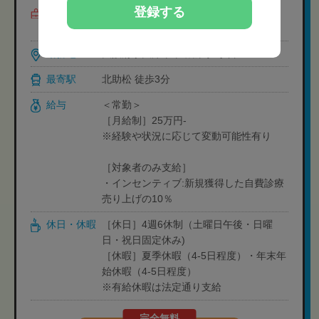
登録する
募集職種
柔道整復師,鍼灸師,国資学生（柔道整
復）,国資学生（鍼灸）
勤務地
大阪府泉大津市東助松町2丁目10-3
最寄駅
北助松 徒歩3分
給与
＜常勤＞
［月給制］25万円-
※経験や状況に応じて変動可能性有り
［対象者のみ支給］
・インセンティブ:新規獲得した自費診療
売り上げの10％
休日・休暇
［休日］4週6休制（土曜日午後・日曜
日・祝日固定休み)
［休暇］夏季休暇（4-5日程度）・年末年
始休暇（4-5日程度）
※有給休暇は法定通り支給
完全無料