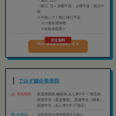
・週休: 2日
・曜日: 日＋水曜午後・土曜午後・祝日午
後
※今後シフト制に移行予定
・その他長期休暇:
※有給休暇有り
完全無料
現在の募集要項を確認する
でみず鍼灸整骨院
募集職種
柔道整復師,鍼灸師,あん摩ﾏｯｻｰｼﾞ指圧師,
国資学生（柔道整復）,国資学生（鍼灸）,
国資学生（あん摩ﾏｯｻｰｼﾞ指圧）
勤務地
大阪府泉大津市我孫子128-1