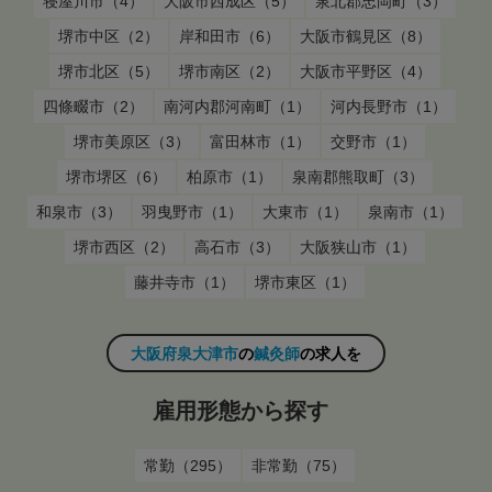
寝屋川市（4）
大阪市西成区（5）
泉北郡忠岡町（3）
堺市中区（2）
岸和田市（6）
大阪市鶴見区（8）
堺市北区（5）
堺市南区（2）
大阪市平野区（4）
四條畷市（2）
南河内郡河南町（1）
河内長野市（1）
堺市美原区（3）
富田林市（1）
交野市（1）
堺市堺区（6）
柏原市（1）
泉南郡熊取町（3）
和泉市（3）
羽曳野市（1）
大東市（1）
泉南市（1）
堺市西区（2）
高石市（3）
大阪狭山市（1）
藤井寺市（1）
堺市東区（1）
大阪府泉大津市
の
鍼灸師
の求人を
雇用形態から探す
常勤（295）
非常勤（75）