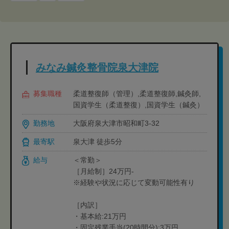
みなみ鍼灸整骨院泉大津院
募集職種
柔道整復師（管理）,柔道整復師,鍼灸師,
国資学生（柔道整復）,国資学生（鍼灸）
勤務地
大阪府泉大津市昭和町3-32
最寄駅
泉大津 徒歩5分
給与
＜常勤＞
［月給制］24万円-
※経験や状況に応じて変動可能性有り
［内訳］
・基本給:21万円
・固定残業手当(20時間分):3万円