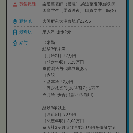
募集職種
柔道整復師（管理）,柔道整復師,鍼灸師,
国資学生（柔道整復）,国資学生（鍼灸）
勤務地
大阪府泉大津市旭町22-55
最寄駅
泉大津 徒歩2分
給与
〈常勤〉
経験3年未満
［月給制］27万円-
［想定年収］3,29万円
※前職給与保障制度あり
［内訳］
・基本給:22万円
・固定残業代(30時間分):5万円
※月給+歩合(往診のみ適用)
経験3年以上
［月給制］30万円-
［想定年収］3,65万円
※入社3ヶ月間は月給30万円を保証する