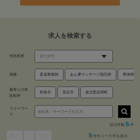
求人を検索する
市区町村
資格
柔道整復師
あん摩マッサージ指圧師
整体師・
最寄りの市
和泉市
高石市
泉北郡忠岡町
区町村
フリーワー
ド
5
該当件数
件
5
前へ
1
次へ
件中 1 〜 5 件を表示