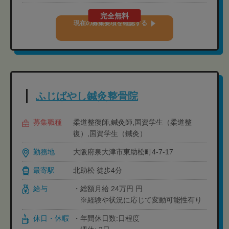
完全無料
現在の募集要項を確認する
ふじばやし鍼灸整骨院
募集職種
柔道整復師,鍼灸師,国資学生（柔道整
復）,国資学生（鍼灸）
勤務地
大阪府泉大津市東助松町4-7-17
最寄駅
北助松 徒歩4分
給与
・総額月給 24万円 円
※経験や状況に応じて変動可能性有り
休日・休暇
・年間休日数:日程度