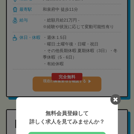
最寄駅
和泉府中 徒歩11分
給与
・総額月給21万円 -
※経験や状況に応じて変動可能性有り
休日・休暇
・週休:1.5日
・曜日:土曜午後・日曜・祝日
・その他長期休暇:夏期休暇（3日）・冬
季休暇（5 - 6日）
・有給休暇
完全無料
現在の募集要項を確認する
無料会員登録して
詳しく求人を見てみませんか？
森岡鍼灸整骨院