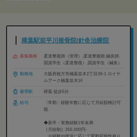
樟葉駅前平川接骨院/針灸治療院
募集職種
柔道整復師（管理）,柔道整復師,鍼灸師,
国資学生（柔道整復）,国資学生（鍼灸）
勤務地
大阪府枚方市楠葉並木2丁目39-1 ロイヤ
ルアーク楠葉並木1F
最寄駅
樟葉 徒歩5分
給与
〈常勤〉経験年数に応じて月給額検討可
能
◆新卒・実務経験1年未満
［月給制］255,000円-
※経験や状況に応じて変動可能性有り