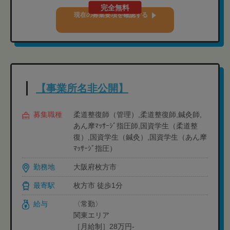
完全無料
現在の募集要項を確認する
【事業所名非公開】
募集職種
柔道整復師（管理）,柔道整復師,鍼灸師,
あん摩ﾏｯｻｰｼﾞ指圧師,国資学生（柔道整
復）,国資学生（鍼灸）,国資学生（あん摩
ﾏｯｻｰｼﾞ指圧）
勤務地
大阪府枚方市
最寄駅
枚方市 徒歩1分
給与
〈常勤〉
関東エリア
［月給制］28万円-