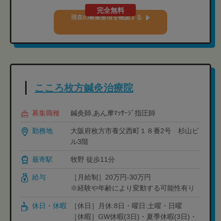
完全無料
現在の募集要項を確認する
こころ枚方鍼灸治療院
募集職種
鍼灸師,あん摩ﾏｯｻｰｼﾞ指圧師
勤務地
大阪府枚方市養父西町１８番2号 杉山ビ
ル3階
最寄駅
牧野 徒歩11分
給与
［月給制］20万円-30万円
※経験や年齢により変動する可能性有り
休日・休暇
［休日］月休:8日・曜日:土曜・日曜
［休暇］GW休暇(3日)・夏季休暇(3日)・