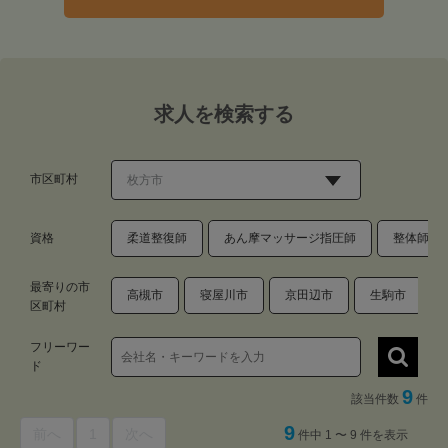
求人を検索する
市区町村
資格
柔道整復師
あん摩マッサージ指圧師
整体師・
最寄りの市
高槻市
寝屋川市
京田辺市
生駒市
区町村
フリーワー
ド
9
該当件数
件
9
前へ
1
次へ
件中 1 〜 9 件を表示