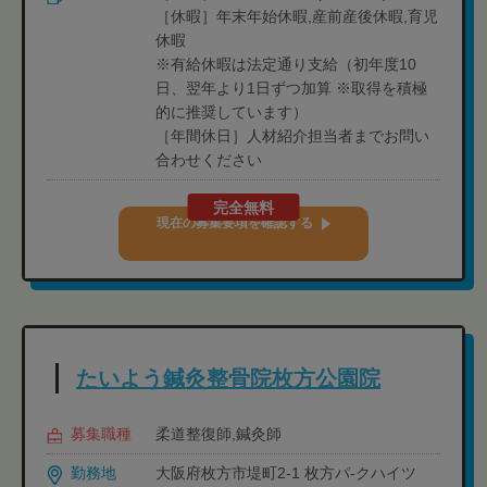
［休暇］年末年始休暇,産前産後休暇,育児
休暇
※有給休暇は法定通り支給（初年度10
日、翌年より1日ずつ加算 ※取得を積極
的に推奨しています）
［年間休日］人材紹介担当者までお問い
合わせください
完全無料
現在の募集要項を確認する
たいよう鍼灸整骨院枚方公園院
募集職種
柔道整復師,鍼灸師
勤務地
大阪府枚方市堤町2-1 枚方パ-クハイツ