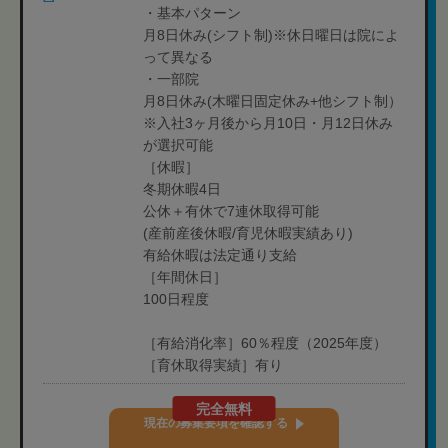
・基本パターン
月8日休み(シフト制)※休日曜日は院によ
って異なる
・一部院
月8日休み(木曜日固定休み+他シフト制）
※入社3ヶ月後から月10日・月12日休み
が選択可能
［休暇］
冬期休暇4日
公休＋有休で7連休取得可能
(産前産後休暇/育児休暇実績あり)
有給休暇は法定通り支給
［年間休日］
100日程度
［有給消化率］60％程度（2025年度）
［育休取得実績］有り
完全無料
現在の募集要項を確認する