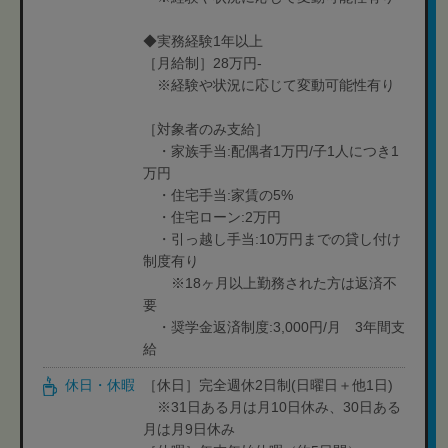
◆実務経験1年以上
［月給制］28万円-
※経験や状況に応じて変動可能性有り
［対象者のみ支給］
・家族手当:配偶者1万円/子1人につき1
万円
・住宅手当:家賃の5%
・住宅ローン:2万円
・引っ越し手当:10万円までの貸し付け
制度有り
※18ヶ月以上勤務された方は返済不
要
・奨学金返済制度:3,000円/月 3年間支
給
休日・休暇
［休日］完全週休2日制(日曜日＋他1日)
※31日ある月は月10日休み、30日ある
月は月9日休み