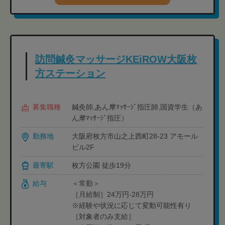
訪問鍼灸マッサージKEiROW大阪枚
方ステーション
募集職種
鍼灸師,あん摩ﾏｯｻｰｼﾞ指圧師,国資学生（あ
ん摩ﾏｯｻｰｼﾞ指圧）
勤務地
大阪府枚方市山之上西町28-23 アモール
ビル2F
最寄駅
枚方公園 徒歩19分
給与
＜常勤＞
［月給制］24万円-28万円
※経験や状況に応じて変動可能性有り
［対象者のみ支給］