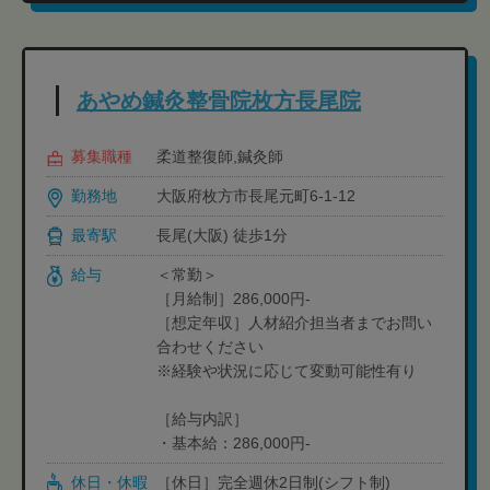
あやめ鍼灸整骨院枚方長尾院
募集職種
柔道整復師,鍼灸師
勤務地
大阪府枚方市長尾元町6-1-12
最寄駅
長尾(大阪) 徒歩1分
給与
＜常勤＞
［月給制］286,000円-
［想定年収］人材紹介担当者までお問い
合わせください
※経験や状況に応じて変動可能性有り
［給与内訳］
・基本給：286,000円-
休日・休暇
［休日］完全週休2日制(シフト制)