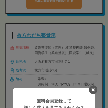
現在の募集要項を確認する
枚方わだち整骨院
募集職種
柔道整復師（管理）,柔道整復師,鍼灸師,
国資学生（柔道整復）,国資学生（鍼灸）
勤務地
大阪府枚方市岡本町7-1
最寄駅
枚方市 徒歩2分
給与
〈常勤〉
［月給制］26万円-29万円※休日選択制、
休日により給与が異なります
・月6日休み:29万円-
・月7日休み:275,000円-
無料会員登録して
・月8日休み:26万円-
詳しく求人を見てみませんか？