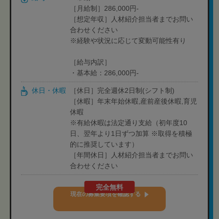
［月給制］286,000円-
［想定年収］人材紹介担当者までお問い
合わせください
※経験や状況に応じて変動可能性有り
［給与内訳］
・基本給：286,000円-
休日・休暇
［休日］完全週休2日制(シフト制)
［休暇］年末年始休暇,産前産後休暇,育児
休暇
※有給休暇は法定通り支給（初年度10
日、翌年より1日ずつ加算 ※取得を積極
的に推奨しています）
［年間休日］人材紹介担当者までお問い
合わせください
完全無料
現在の募集要項を確認する