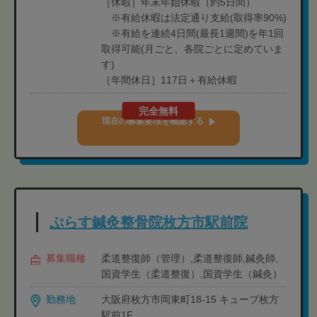
［休暇］年末年始休暇（約5日間）
※有給休暇は法定通り支給(取得率90%)
※有給を連続4日間(最長1週間)を年1回
取得可能(月ごと、各院ごとに定めていま
す)
［年間休日］117日＋有給休暇
完全無料
現在の募集要項を確認する
ぷらす鍼灸整骨院枚方市駅前院
募集職種
柔道整復師（管理）,柔道整復師,鍼灸師,
国資学生（柔道整復）,国資学生（鍼灸）
勤務地
大阪府枚方市岡東町18-15 キューブ枚方
駅前1F