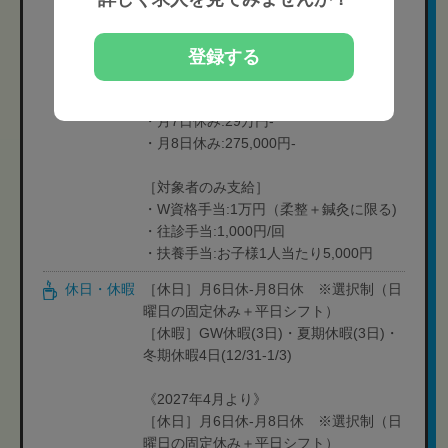
《2027年4月より》
登録する
［月給制］275,000円-305,000円※休日
選択制、休日により給与が異なります
・月6日休み:305,000円-
・月7日休み:29万円-
・月8日休み:275,000円-
［対象者のみ支給］
・W資格手当:1万円（柔整＋鍼灸に限る)
・往診手当:1,000円/回
・扶養手当:お子様1人当たり5,000円
休日・休暇
［休日］月6日休-月8日休 ※選択制（日
曜日の固定休み＋平日シフト）
［休暇］GW休暇(3日)・夏期休暇(3日)・
冬期休暇4日(12/31-1/3)
《2027年4月より》
［休日］月6日休-月8日休 ※選択制（日
曜日の固定休み＋平日シフト）