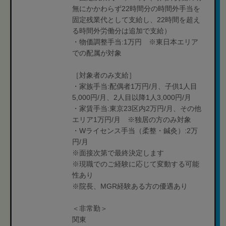
無にかかわらず22時間分の時間外手当を
固定残業代として支給し、22時間を超え
る時間外労働分は追加で支給）
・物価調整手当:1万円 ※東日本エリア
での配属が対象
［対象者のみ支給］
・家族手当:配偶者1万円/月、子供1人目
5,000円/月、2人目以降1人3,000円/月
・家賃手当:東京23区内2万円/月、その他
エリア1万円/月 ※独居の方のみ対象
・Wライセンス手当（柔整・鍼灸）:2万
円/月
※面接次第で最終決定します
※現職でのご経験に応じて変動する可能
性あり
※院長、MGR経験ある方の優遇あり
＜非常勤＞
関東