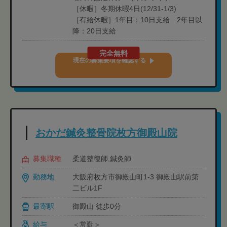
［休暇］冬期休暇4日(12/31-1/3)
［有給休暇］1年目：10日支給 2年目以
降：20日支給
完全無料
現在の募集要項を確認する
おかだ鍼灸整骨院枚方御殿山院
募集職種
柔道整復師,鍼灸師
勤務地
大阪府枚方市御殿山町1-3 御殿山駅前第
二ビル1F
最寄駅
御殿山 徒歩0分
給与
＜常勤＞