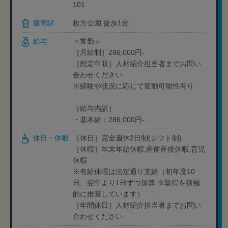
101
最寄駅
枚方公園 徒歩1分
給与
＜常勤＞
［月給制］286,000円-
［想定年収］人材紹介担当者までお問い
合わせください
※経験や状況に応じて変動可能性有り
［給与内訳］
・基本給：286,000円-
休日・休暇
［休日］完全週休2日制(シフト制)
［休暇］年末年始休暇,産前産後休暇,育児
休暇
※有給休暇は法定通り支給（初年度10
日、翌年より1日ずつ加算 ※取得を積極
的に推奨しています）
［年間休日］人材紹介担当者までお問い
合わせください