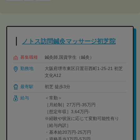
ノトス訪問鍼灸マッサージ初芝院
募集職種
鍼灸師,国資学生（鍼灸）
勤務地
大阪府堺市東区日置荘西町1-25-21 初芝
文化A12
最寄駅
初芝 徒歩3分
給与
＜常勤＞
［月給制］27万円-35万円
［想定年収］3,64万円-
※経験や状況に応じて変動可能性有り
［給与内訳］
・基本給20万円-25万円
・資格手当3万円-5万円