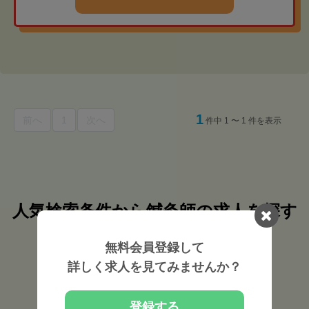
1
前へ
1
次へ
件中 1 〜 1 件を表示
人気検索条件から鍼灸師の求人を探す
大阪府堺市東区
の
鍼灸師
の求人を
無料会員登録して
詳しく求人を見てみませんか？
大阪府堺市東区 市区町村から探す
泉佐野市（3）
松原市（5）
泉大津市（5）
登録する