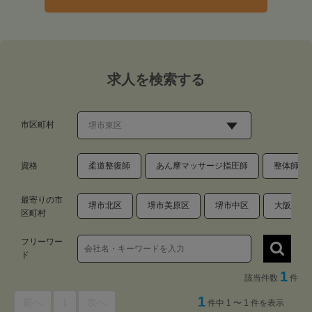
求人を検索する
市区町村
資格
柔道整復師
あん摩マッサージ指圧師
整体師・
最寄りの市
堺市北区
堺市美原区
堺市中区
大阪狭山
区町村
フリーワー
ド
1
該当件数
件
1
前へ
1
次へ
件中 1 〜 1 件を表示