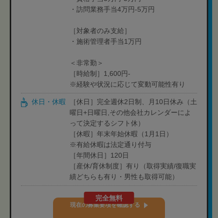
・訪問業務手当4万円-5万円
［対象者のみ支給］
・施術管理者手当1万円
＜非常勤＞
［時給制］1,600円-
※経験や状況に応じて変動可能性有り
休日・休暇
［休日］完全週休2日制、月10日休み（土
曜日+日曜日,その他会社カレンダーによ
って決定するシフト休）
［休暇］年末年始休暇（1月1日）
※有給休暇は法定通り付与
［年間休日］120日
［産休/育休制度］有り（取得実績/復職実
績どちらも有り・男性も取得可能）
完全無料
現在の募集要項を確認する