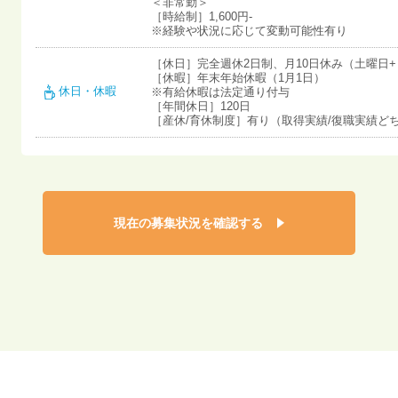
＜非常勤＞
［時給制］1,600円-
※経験や状況に応じて変動可能性有り
［休日］完全週休2日制、月10日休み（土曜日
［休暇］年末年始休暇（1月1日）
休日・休暇
※有給休暇は法定通り付与
［年間休日］120日
［産休/育休制度］有り（取得実績/復職実績ど
現在の募集状況を確認する