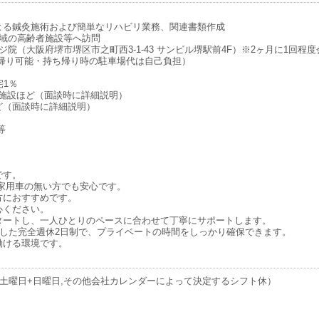
よる鍼灸施術および簡単なリハビリ業務、関連書類作成
全域の高齢者施設等へ訪問
院（大阪府堺市堺区市之町西3-1-43 サンビル堺駅前4F）※2ヶ月に1回程
帰り可能・持ち帰り時の駐車場代は自己負担）
宅1％
0施設ほど（面談時に詳細説明）
ほど（面談時に詳細説明）
等
です。
家用車の無い方でも安心です。
方におすすめです。
心ください。
タートし、一人ひとりのペースに合わせて丁寧にサポートします。
とした完全週休2日制で、プライベートの時間をしっかり確保できます。
働ける環境です。
（土曜日+日曜日,その他会社カレンダーによって決定するシフト休）