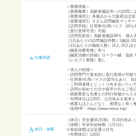
＜業務情報＞
［業務概要］高齢者施設等への訪問に
［就業場所1］各拠点から大阪府ほぼ
［就業場所2］さざん訪問鍼灸マッサージ
［訪問手段］社用車/社用バイク（持ち
［直行直帰可否］可能
［訪問先割合］高齢者施設99％・個人
［1日あたりの訪問施設件数］5施設-1
［1日あたりの施術人数］15人-20人
［鍼灸治療有無］有り
［鍼灸治療の詳細］ローラー鍼・温灸 
仕事内容
［レセプト業務］無し
＜求人の特徴＞
・訪問専門で基本的に直行直帰が可能
・社用車/社用バイクの貸与もあり、自
・ご利用者様とじっくり向き合いたい
・訪問が初めての方や新卒の方もご安
・経験豊富な先輩との同行研修からス
・年間休日は120日、土日休みを基本
・残業もほとんどなく、無理なく長く
・採用HP：https://www.notus.top/
［休日］完全週休2日制、月10日休み
［休暇］年末年始休暇（1月1日）
休日・休暇
※有給休暇は法定通り付与
［年間休日］120日