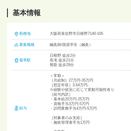
基本情報
勤務地
大阪府泉佐野市日根野7140-105
募集職種
鍼灸師/国資学生（鍼灸）
日根野 徒歩2分
最寄駅
長滝 徒歩21分
熊取 徒歩29分
＜常勤＞
［月給制］27万円-35万円
［想定年収］3,64万円-
※経験や状況に応じて変動可能性有り
［給与内訳］
・基本給20万円-25万円
・資格手当3万円-5万円
給与
・訪問業務手当4万円-5万円
［対象者のみ支給］
・施術管理者手当1万円