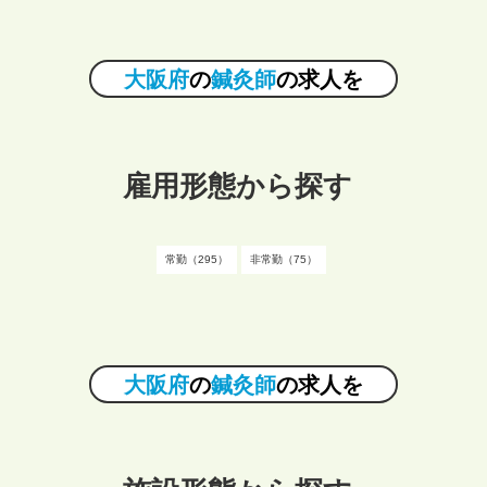
大阪府
の
鍼灸師
の求人を
雇用形態から探す
常勤（295）
非常勤（75）
大阪府
の
鍼灸師
の求人を