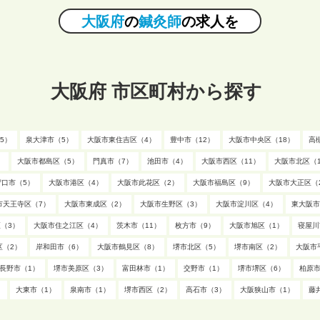
大阪府
の
鍼灸師
の求人を
大阪府 市区町村から探す
5）
泉大津市（5）
大阪市東住吉区（4）
豊中市（12）
大阪市中央区（18）
高
）
大阪市都島区（5）
門真市（7）
池田市（4）
大阪市西区（11）
大阪市北区（1
守口市（5）
大阪市港区（4）
大阪市此花区（2）
大阪市福島区（9）
大阪市大正区（
市天王寺区（7）
大阪市東成区（2）
大阪市生野区（3）
大阪市淀川区（4）
東大阪市
（3）
大阪市住之江区（4）
茨木市（11）
枚方市（9）
大阪市旭区（1）
寝屋川
区（2）
岸和田市（6）
大阪市鶴見区（8）
堺市北区（5）
堺市南区（2）
大阪市
長野市（1）
堺市美原区（3）
富田林市（1）
交野市（1）
堺市堺区（6）
柏原市
）
大東市（1）
泉南市（1）
堺市西区（2）
高石市（3）
大阪狭山市（1）
藤