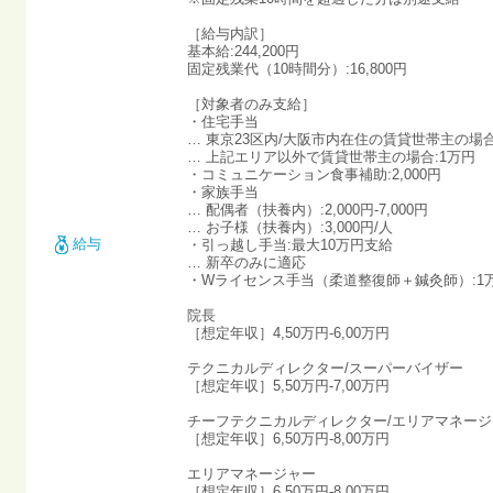
［給与内訳］
基本給:244,200円
固定残業代（10時間分）:16,800円
［対象者のみ支給］
・住宅手当
… 東京23区内/大阪市内在住の賃貸世帯主の場合
… 上記エリア以外で賃貸世帯主の場合:1万円
・コミュニケーション食事補助:2,000円
・家族手当
… 配偶者（扶養内）:2,000円-7,000円
… お子様（扶養内）:3,000円/人
給与
・引っ越し手当:最大10万円支給
… 新卒のみに適応
・Wライセンス手当（柔道整復師＋鍼灸師）:1
院長
［想定年収］4,50万円-6,00万円
テクニカルディレクター/スーパーバイザー
［想定年収］5,50万円-7,00万円
チーフテクニカルディレクター/エリアマネージ
［想定年収］6,50万円-8,00万円
エリアマネージャー
［想定年収］6,50万円-8,00万円