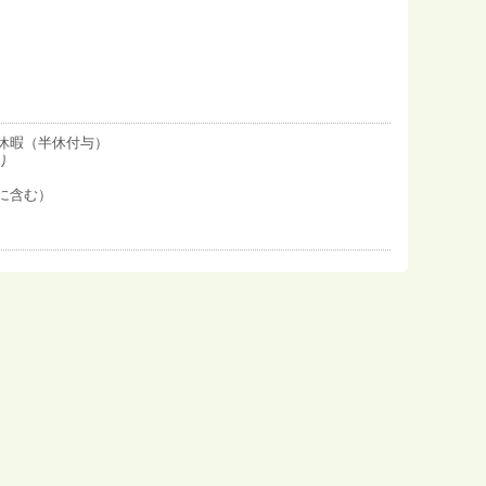
休暇（半休付与）
り
に含む）