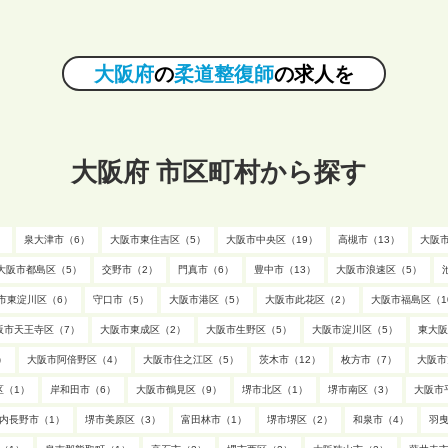
大阪府
の
柔道整復師
の求人を
大阪府 市区町村から探す
）
泉大津市（6）
大阪市東住吉区（5）
大阪市中央区（19）
高槻市（13）
大阪
大阪市都島区（5）
交野市（2）
門真市（6）
豊中市（13）
大阪市浪速区（5）
市東淀川区（6）
守口市（5）
大阪市港区（5）
大阪市此花区（2）
大阪市福島区（1
阪市天王寺区（7）
大阪市東成区（2）
大阪市生野区（5）
大阪市淀川区（5）
東大阪
）
大阪市阿倍野区（4）
大阪市住之江区（5）
茨木市（12）
枚方市（7）
大阪市
区（1）
岸和田市（6）
大阪市鶴見区（9）
堺市北区（1）
堺市南区（3）
大阪市
内長野市（1）
堺市美原区（3）
富田林市（1）
堺市堺区（2）
和泉市（4）
羽曳