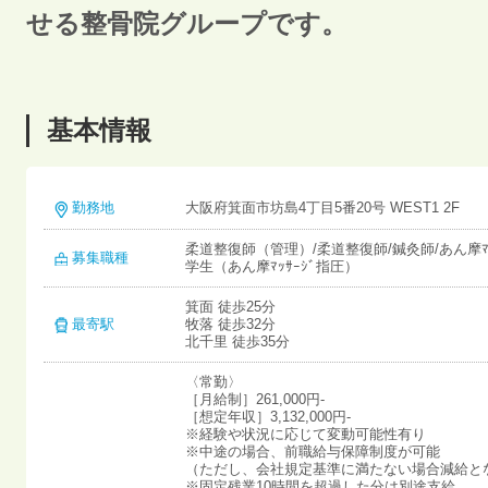
せる整骨院グループです。
基本情報
勤務地
大阪府箕面市坊島4丁目5番20号 WEST1 2F
柔道整復師（管理）/柔道整復師/鍼灸師/あん摩ﾏ
募集職種
学生（あん摩ﾏｯｻｰｼﾞ指圧）
箕面 徒歩25分
最寄駅
牧落 徒歩32分
北千里 徒歩35分
〈常勤〉
［月給制］261,000円-
［想定年収］3,132,000円-
※経験や状況に応じて変動可能性有り
※中途の場合、前職給与保障制度が可能
（ただし、会社規定基準に満たない場合減給と
※固定残業10時間を超過した分は別途支給