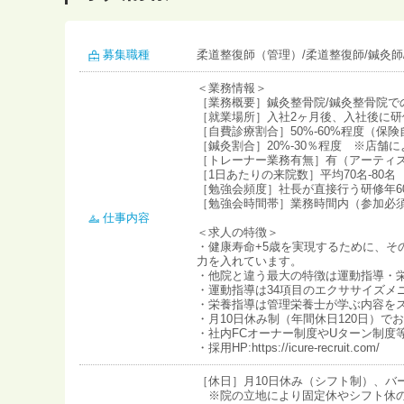
募集職種
柔道整復師（管理）/柔道整復師/鍼灸師/
＜業務情報＞
［業務概要］鍼灸整骨院/鍼灸整骨院で
［就業場所］入社2ヶ月後、入社後に
［自費診療割合］50%‐60%程度（保
［鍼灸割合］20%-30％程度 ※店舗に
［トレーナー業務有無］有（アーティ
［1日あたりの来院数］平均70名-80名
［勉強会頻度］社長が直接行う研修年6
［勉強会時間帯］業務時間内（参加必
仕事内容
＜求人の特徴＞
・健康寿命+5歳を実現するために、
力を入れています。
・他院と違う最大の特徴は運動指導・
・運動指導は34項目のエクササイズメ
・栄養指導は管理栄養士が学ぶ内容を
・月10日休み制（年間休日120日）
・社内FCオーナー制度やUターン制度
・採用HP:https://icure-recruit.com/
［休日］月10日休み（シフト制）、バ
※院の立地により固定休やシフト休