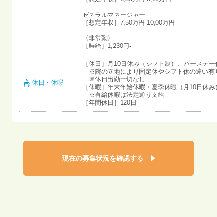
ゼネラルマネージャー
［想定年収］7,50万円-10,00万円
〈非常勤〉
［時給］1,230円-
［休日］月10日休み（シフト制）、バースデー
※院の立地により固定休やシフト休の違い有
※休日出勤一切なし
休日・休暇
［休暇］年末年始休暇・夏季休暇（月10日休み
※有給休暇は法定通り支給
［年間休日］120日
現在の募集状況を確認する