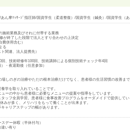
あん摩ﾏｯｻｰｼﾞ指圧師/国資学生（柔道整復）/国資学生（鍼灸）/国資学生（あん
の施術業務及びそれに付帯する業務
研修が終了した段階で法人とすり合わせの上決定
険自費併用含む）
よる
スト関連、法人提携先）
0回、技術研修年100回、技術講師による個別技術チェック年4回
須）・夜退勤後（任意参加）
その場しのぎの治療やただの根本治療だけでなく、患者様の生活習慣の改善ま
栄養学を取り入れていることです。
ニューの中から患者様に必要なメニューの提案や指導をしています。
スタッフ全員学習。患者様に食事改善プログラムをオーダメイドで提供してい
でお休みが多く、メリハリをもって働くことが出来ます。
等キャリアステップの幅があります。
ースデー休暇（半休付与）
の違い有り