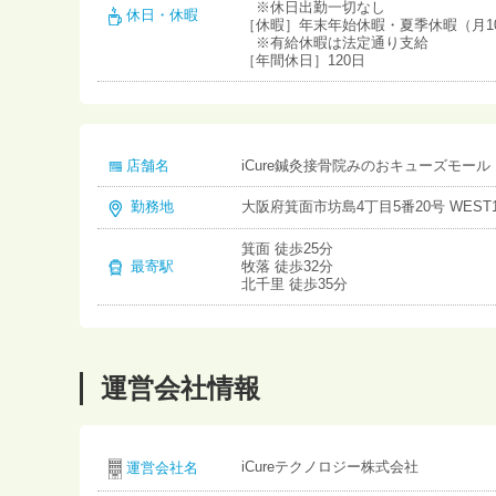
※休日出勤一切なし
休日・休暇
［休暇］年末年始休暇・夏季休暇（月1
※有給休暇は法定通り支給
［年間休日］120日
店舗名
iCure鍼灸接骨院みのおキューズモール
勤務地
大阪府箕面市坊島4丁目5番20号 WEST1
箕面 徒歩25分
最寄駅
牧落 徒歩32分
北千里 徒歩35分
運営会社情報
iCureテクノロジー株式会社
運営会社名