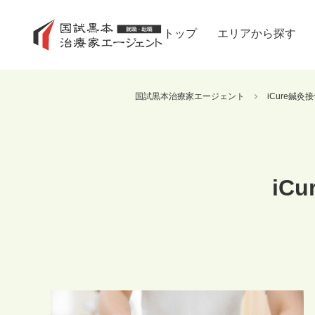
トップ
エリアから探す
国試黒本治療家エージェント
iCure鍼
iC