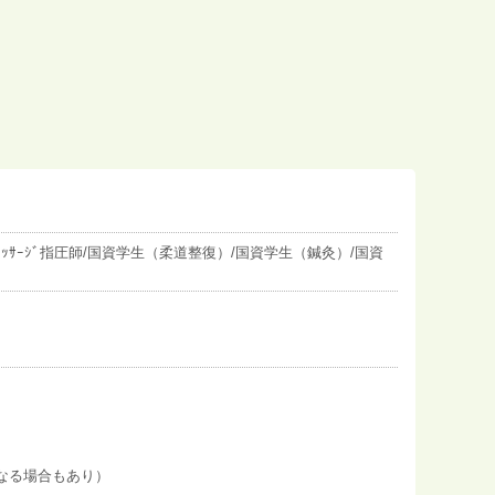
ｯｻｰｼﾞ指圧師/国資学生（柔道整復）/国資学生（鍼灸）/国資
なる場合もあり）