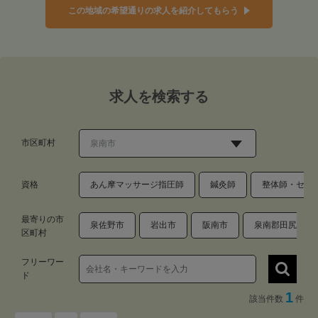
この地域の希望通りの求人を紹介してもらう
求人を検索する
市区町村
資格
あん摩マッサージ指圧師
鍼灸師
整体師・セラ
最寄りの市
泉佐野市
岩出市
阪南市
泉南郡田尻町
区町村
フリーワー
ド
1
該当件数
件