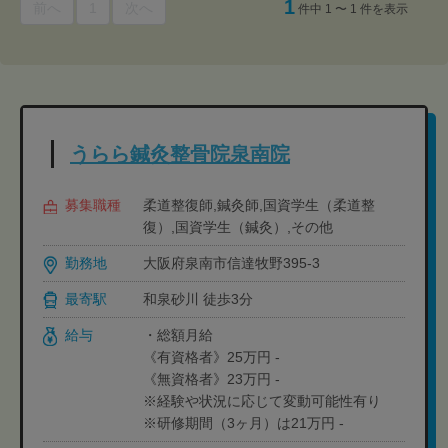
1
前へ
1
次へ
件中 1 〜 1 件を表示
うらら鍼灸整骨院泉南院
募集職種
柔道整復師,鍼灸師,国資学生（柔道整
復）,国資学生（鍼灸）,その他
勤務地
大阪府泉南市信達牧野395-3
最寄駅
和泉砂川 徒歩3分
給与
・総額月給
《有資格者》25万円 -
《無資格者》23万円 -
※経験や状況に応じて変動可能性有り
※研修期間（3ヶ月）は21万円 -