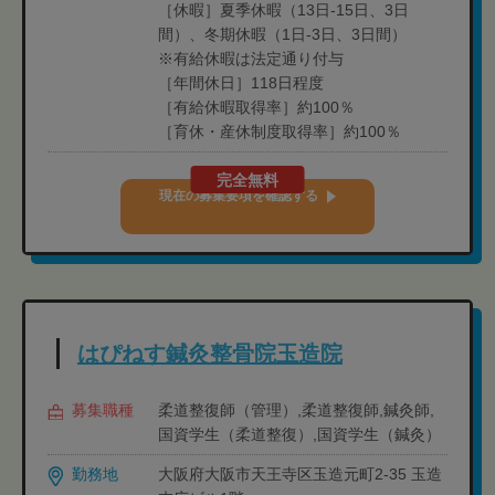
［休暇］夏季休暇（13日-15日、3日
間）、冬期休暇（1日-3日、3日間）
※有給休暇は法定通り付与
［年間休日］118日程度
［有給休暇取得率］約100％
［育休・産休制度取得率］約100％
完全無料
現在の募集要項を確認する
はぴねす鍼灸整骨院玉造院
募集職種
柔道整復師（管理）,柔道整復師,鍼灸師,
国資学生（柔道整復）,国資学生（鍼灸）
勤務地
大阪府大阪市天王寺区玉造元町2-35 玉造