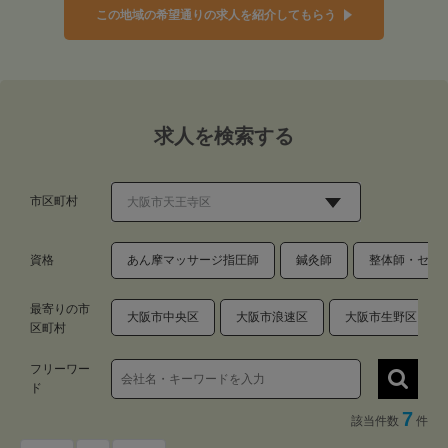
この地域の希望通りの求人を紹介してもらう
求人を検索する
市区町村
資格
あん摩マッサージ指圧師
鍼灸師
整体師・セラ
最寄りの市
大阪市中央区
大阪市浪速区
大阪市生野区
区町村
フリーワー
ド
7
該当件数
件