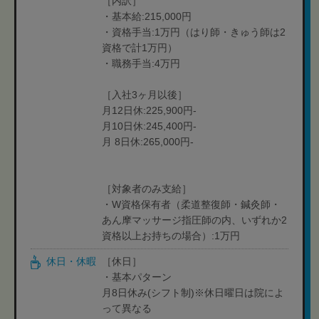
［内訳］
・基本給:215,000円
・資格手当:1万円（はり師・きゅう師は2
資格で計1万円）
・職務手当:4万円
［入社3ヶ月以後］
月12日休:225,900円-
月10日休:245,400円-
月 8日休:265,000円-
［対象者のみ支給］
・W資格保有者（柔道整復師・鍼灸師・
あん摩マッサージ指圧師の内、いずれか2
資格以上お持ちの場合）:1万円
休日・休暇
［休日］
・基本パターン
月8日休み(シフト制)※休日曜日は院によ
って異なる