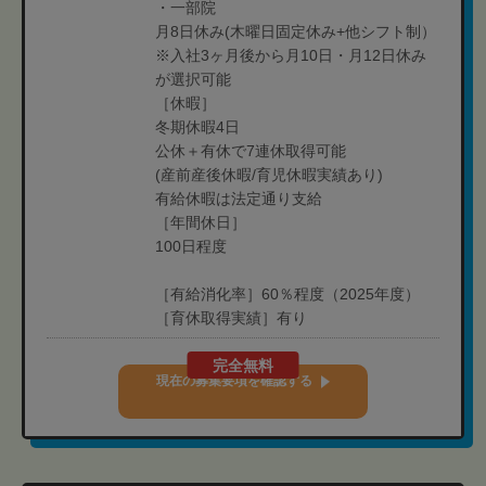
・一部院
月8日休み(木曜日固定休み+他シフト制）
※入社3ヶ月後から月10日・月12日休み
が選択可能
［休暇］
冬期休暇4日
公休＋有休で7連休取得可能
(産前産後休暇/育児休暇実績あり)
有給休暇は法定通り支給
［年間休日］
100日程度
［有給消化率］60％程度（2025年度）
［育休取得実績］有り
完全無料
現在の募集要項を確認する