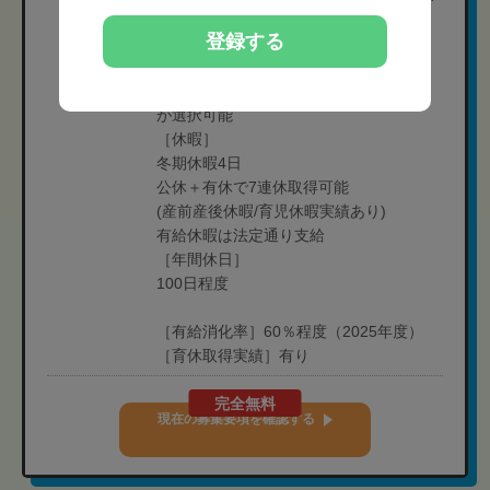
って異なる
登録する
・一部院
月8日休み(木曜日固定休み+他シフト制）
※入社3ヶ月後から月10日・月12日休み
が選択可能
［休暇］
冬期休暇4日
公休＋有休で7連休取得可能
(産前産後休暇/育児休暇実績あり)
有給休暇は法定通り支給
［年間休日］
100日程度
［有給消化率］60％程度（2025年度）
［育休取得実績］有り
完全無料
現在の募集要項を確認する