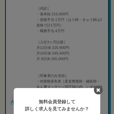
［内訳］
・基本給:215,000円
・資格手当:1万円（はり師・きゅう師は2
資格で計1万円）
・職務手当:4万円
［入社3ヶ月以後］
月12日休:225,900円-
月10日休:245,400円-
月 8日休:265,000円-
［対象者のみ支給］
・W資格保有者（柔道整復師・鍼灸師・
あん摩マッサージ指圧師の内、いずれか2
資格以上お持ちの場合）:1万円
無料会員登録して
休日・休暇
［休日］
・基本パターン
詳しく求人を見てみませんか？
月8日休み(シフト制)※休日曜日は院によ