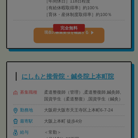
［年間休日］118日程度
［有給休暇取得率］約100％
［育休・産休制度取得率］約100％
完全無料
現在の募集要項を確認する
にしもと接骨院・鍼灸院上本町院
募集職種
柔道整復師（管理）,柔道整復師,鍼灸師,
国資学生（柔道整復）,国資学生（鍼灸）
勤務地
大阪府大阪市天王寺区上本町6-7-24
最寄駅
大阪上本町 徒歩4分
給与
＜常勤＞