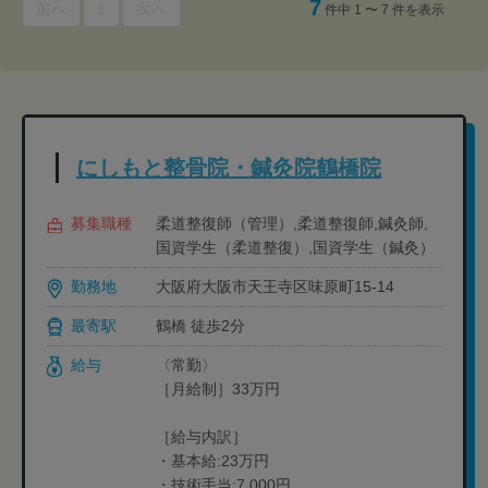
7
前へ
1
次へ
件中 1 〜 7 件を表示
にしもと整骨院・鍼灸院鶴橋院
募集職種
柔道整復師（管理）,柔道整復師,鍼灸師,
国資学生（柔道整復）,国資学生（鍼灸）
勤務地
大阪府大阪市天王寺区味原町15-14
最寄駅
鶴橋 徒歩2分
給与
〈常勤〉
［月給制］33万円
［給与内訳］
・基本給:23万円
・技術手当:7,000円