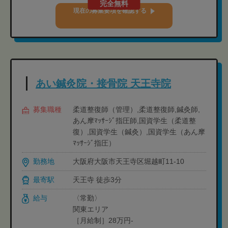
完全無料
現在の募集要項を確認する
あい鍼灸院・接骨院 天王寺院
募集職種
柔道整復師（管理）,柔道整復師,鍼灸師,
あん摩ﾏｯｻｰｼﾞ指圧師,国資学生（柔道整
復）,国資学生（鍼灸）,国資学生（あん摩
ﾏｯｻｰｼﾞ指圧）
勤務地
大阪府大阪市天王寺区堀越町11-10
最寄駅
天王寺 徒歩3分
給与
〈常勤〉
関東エリア
［月給制］28万円-