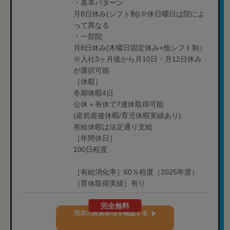
・基本パターン
月8日休み(シフト制)※休日曜日は院によ
って異なる
・一部院
月8日休み(木曜日固定休み+他シフト制）
※入社3ヶ月後から月10日・月12日休み
が選択可能
［休暇］
冬期休暇4日
公休＋有休で7連休取得可能
(産前産後休暇/育児休暇実績あり)
有給休暇は法定通り支給
［年間休日］
100日程度
［有給消化率］60％程度（2025年度）
［育休取得実績］有り
完全無料
現在の募集要項を確認する