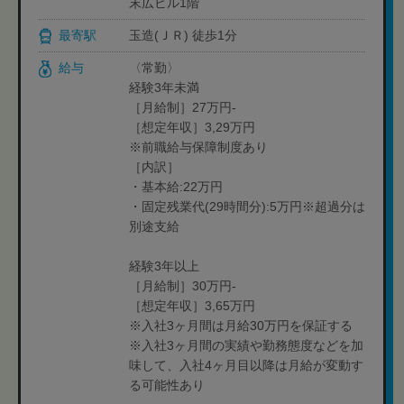
末広ビル1階
最寄駅
玉造(ＪＲ) 徒歩1分
給与
〈常勤〉
経験3年未満
［月給制］27万円-
［想定年収］3,29万円
※前職給与保障制度あり
［内訳］
・基本給:22万円
・固定残業代(29時間分):5万円※超過分は
別途支給
経験3年以上
［月給制］30万円-
［想定年収］3,65万円
※入社3ヶ月間は月給30万円を保証する
※入社3ヶ月間の実績や勤務態度などを加
味して、入社4ヶ月目以降は月給が変動す
る可能性あり