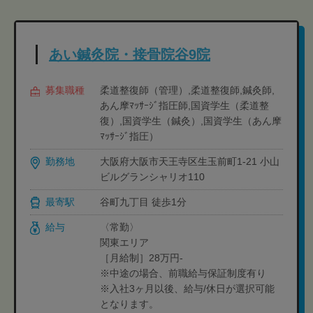
あい鍼灸院・接骨院谷9院
募集職種
柔道整復師（管理）,柔道整復師,鍼灸師,
あん摩ﾏｯｻｰｼﾞ指圧師,国資学生（柔道整
復）,国資学生（鍼灸）,国資学生（あん摩
ﾏｯｻｰｼﾞ指圧）
勤務地
大阪府大阪市天王寺区生玉前町1-21 小山
ビルグランシャリオ110
最寄駅
谷町九丁目 徒歩1分
給与
〈常勤〉
関東エリア
［月給制］28万円-
※中途の場合、前職給与保証制度有り
※入社3ヶ月以後、給与/休日が選択可能
となります。