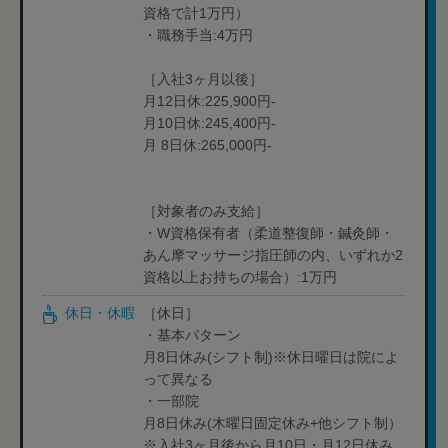
資格で計1万円）
・職務手当:4万円
［入社3ヶ月以後］
月12日休:225,900円-
月10日休:245,400円-
月 8日休:265,000円-
［対象者のみ支給］
・W資格保有者（柔道整復師・鍼灸師・
あん摩マッサージ指圧師の内、いずれか2
資格以上お持ちの場合）:1万円
休日・休暇
［休日］
・基本パターン
月8日休み(シフト制)※休日曜日は院によ
って異なる
・一部院
月8日休み(木曜日固定休み+他シフト制）
※入社3ヶ月後から月10日・月12日休み