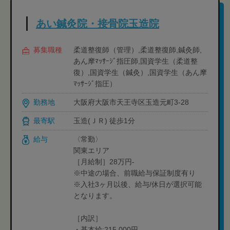
あい鍼灸院・接骨院玉造院
募集職種
柔道整復師（管理）,柔道整復師,鍼灸師,
あん摩ﾏｯｻｰｼﾞ指圧師,国資学生（柔道整
復）,国資学生（鍼灸）,国資学生（あん摩
ﾏｯｻｰｼﾞ指圧）
勤務地
大阪府大阪市天王寺区玉造元町3-28
最寄駅
玉造(ＪＲ) 徒歩1分
給与
〈常勤〉
関東エリア
［月給制］28万円-
※中途の場合、前職給与保証制度有り
※入社3ヶ月以後、給与/休日が選択可能
となります。
［内訳］
・基本給:215,000円