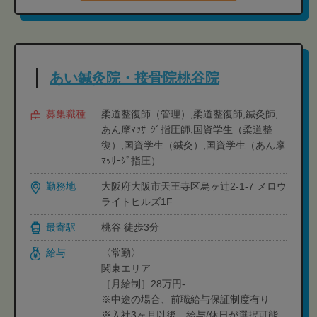
あい鍼灸院・接骨院桃谷院
募集職種
柔道整復師（管理）,柔道整復師,鍼灸師,
あん摩ﾏｯｻｰｼﾞ指圧師,国資学生（柔道整
復）,国資学生（鍼灸）,国資学生（あん摩
ﾏｯｻｰｼﾞ指圧）
勤務地
大阪府大阪市天王寺区烏ヶ辻2-1-7 メロウ
ライトヒルズ1F
最寄駅
桃谷 徒歩3分
給与
〈常勤〉
関東エリア
［月給制］28万円-
※中途の場合、前職給与保証制度有り
※入社3ヶ月以後、給与/休日が選択可能