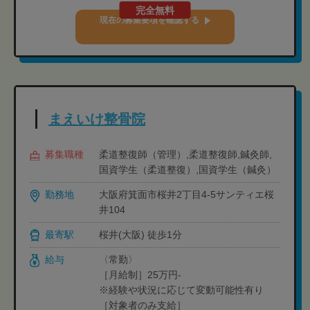
完全無料
現在の募集要項を確認する
まえいけ整骨院
募集職種
柔道整復師（管理）,柔道整復師,鍼灸師,
国資学生（柔道整復）,国資学生（鍼灸）
勤務地
大阪府箕面市桜井2丁目4-5サンティエ桜
井104
最寄駅
桜井(大阪) 徒歩1分
給与
〈常勤〉
［月給制］25万円-
※経験や状況に応じて変動可能性有り
［対象者のみ支給］