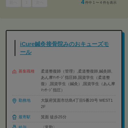
4
前へ
1
次へ
件中 1 〜 4 件を表示
iCure鍼灸接骨院みのおキューズモ
ール
募集職種
柔道整復師（管理）,柔道整復師,鍼灸師,
あん摩ﾏｯｻｰｼﾞ指圧師,国資学生（柔道整
復）,国資学生（鍼灸）,国資学生（あん摩
ﾏｯｻｰｼﾞ指圧）
勤務地
大阪府箕面市坊島4丁目5番20号 WEST1
2F
最寄駅
箕面 徒歩25分
給与
〈常勤〉