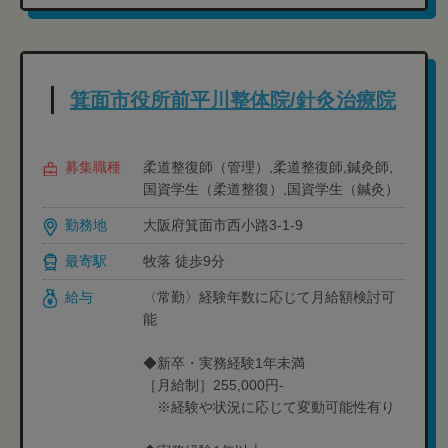
箕面市役所前平川整体院/針灸治療院
募集職種
柔道整復師（管理）,柔道整復師,鍼灸師,
国資学生（柔道整復）,国資学生（鍼灸）
勤務地
大阪府箕面市西小路3-1-9
最寄駅
牧落 徒歩9分
給与
〈常勤〉経験年数に応じて月給額検討可
能
◆新卒・実務経験1年未満
［月給制］255,000円-
※経験や状況に応じて変動可能性有り