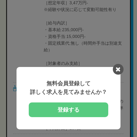
［想定年収］3,47万円-
※経験や状況に応じて変動可能性有り
［給与内訳］
・基本給:235,000円-
・資格手当:15,000円-
・固定残業代:無し（時間外手当は別途支
給）
［対象者のみ支給］
・扶養手当:有り（配偶者15,000円、子
5,000円/人）
無料会員登録して
休日・休暇
［休日］月8日-9日休
詳しく求人を見てみませんか？
［休暇］特別休暇,生理休暇,産前産後休
暇,子の看護のための休暇,母性健康管理の
ための休暇等,裁判員休暇,天災地変等に伴
登録する
う休暇
※有給休暇は法定通り支給
［年間休日］107日