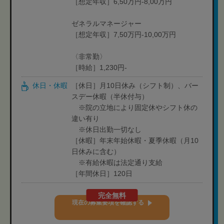
［想定年収］6,50万円-8,00万円
ゼネラルマネージャー
［想定年収］7,50万円-10,00万円
〈非常勤〉
［時給］1,230円-
休日・休暇
［休日］月10日休み（シフト制）、バー
スデー休暇（半休付与）
※院の立地により固定休やシフト休の
違い有り
※休日出勤一切なし
［休暇］年末年始休暇・夏季休暇（月10
日休みに含む）
※有給休暇は法定通り支給
［年間休日］120日
完全無料
現在の募集要項を確認する