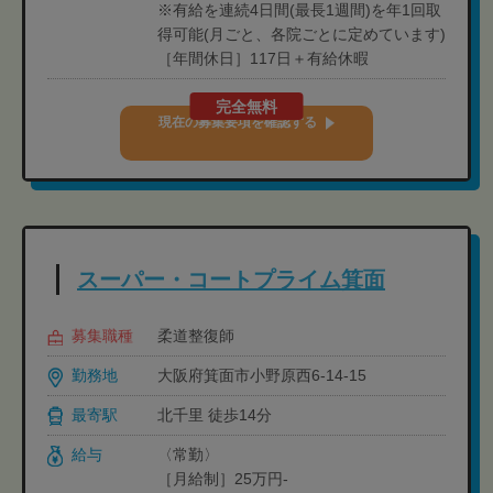
※有給を連続4日間(最長1週間)を年1回取
得可能(月ごと、各院ごとに定めています)
［年間休日］117日＋有給休暇
完全無料
現在の募集要項を確認する
スーパー・コートプライム箕面
募集職種
柔道整復師
勤務地
大阪府箕面市小野原西6-14-15
最寄駅
北千里 徒歩14分
給与
〈常勤〉
［月給制］25万円-