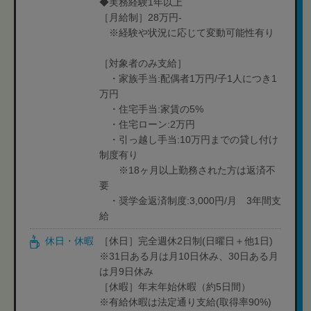
◆実務経験1年以上
［月給制］28万円-
※経験や状況に応じて変動可能性有り
［対象者のみ支給］
・家族手当:配偶者1万円/子1人につき1
万円
・住宅手当:家賃の5%
・住宅ローン:2万円
・引っ越し手当:10万円までの貸し付け
制度有り
※18ヶ月以上勤務された方は返済不
要
・奨学金返済制度:3,000円/月 3年間支
給
休日・休暇
［休日］完全週休2日制(日曜日＋他1日)
※31日ある月は月10日休み、30日ある月
は月9日休み
［休暇］年末年始休暇（約5日間）
※有給休暇は法定通り支給(取得率90%)