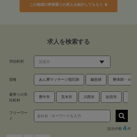
この地域の希望通りの求人を紹介してもらう
求人を検索する
市区町村
資格
あん摩マッサージ指圧師
鍼灸師
整体師・セラ
最寄りの市
豊中市
茨木市
川西市
吹田市
池田
区町村
フリーワー
ド
4
該当件数
件