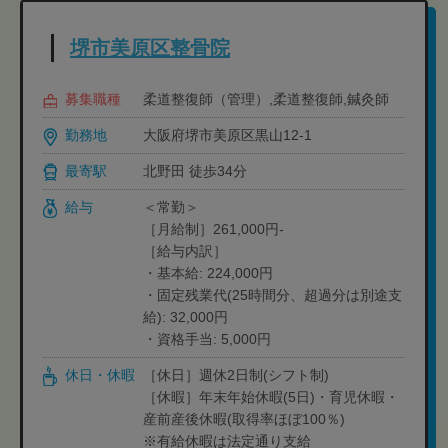
堺市美原区整骨院
募集職種
柔道整復師（管理）,柔道整復師,鍼灸師
勤務地
大阪府堺市美原区黒山12-1
最寄駅
北野田 徒歩34分
給与
＜常勤＞
［月給制］261,000円-
［給与内訳］
・基本給: 224,000円
・固定残業代(25時間分、超過分は別途支
給): 32,000円
・資格手当: 5,000円
休日・休暇
［休日］週休2日制(シフト制)
［休暇］年末年始休暇(5日)・育児休暇・
産前産後休暇(取得率ほぼ100％)
※有給休暇は法定通り支給