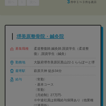
3
前へ
1
次へ
件中 1 〜 3 件を表示
堺美原整骨院・鍼灸院
募集職種
柔道整復師,鍼灸師,国資学生（柔道整
復）,国資学生（鍼灸）
勤務地
大阪府堺市美原区黒山22-1 ららぽーと堺
最寄駅
萩原天神 徒歩34分
給与
〈常勤〉
・基本コース
〈常勤〉
［月給制］27万円-
※中途社員は前職給与保障あり（他業種
は適用外）