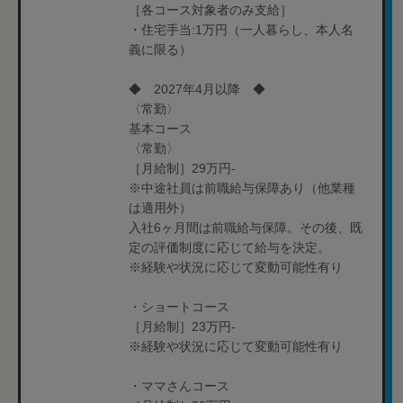
［各コース対象者のみ支給］
・住宅手当:1万円（一人暮らし、本人名
義に限る）
◆ 2027年4月以降 ◆
〈常勤〉
基本コース
〈常勤〉
［月給制］29万円-
※中途社員は前職給与保障あり（他業種
は適用外）
入社6ヶ月間は前職給与保障。その後、既
定の評価制度に応じて給与を決定。
※経験や状況に応じて変動可能性有り
・ショートコース
［月給制］23万円-
※経験や状況に応じて変動可能性有り
・ママさんコース