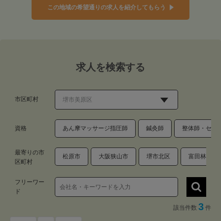
この地域の希望通りの求人を紹介してもらう
求人を検索する
市区町村
資格
あん摩マッサージ指圧師
鍼灸師
整体師・セラ
最寄りの市
松原市
大阪狭山市
堺市北区
富田林市
区町村
フリーワー
ド
3
該当件数
件