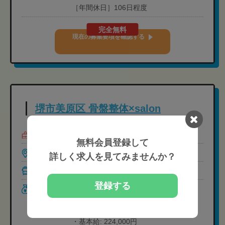
［年間休日］106日程度
完全無料
現在の募集要項を確認する
堺市美原区 骨盤整体×salon
募集職種
柔道整復師（管理）,柔道整復師,鍼灸師
無料会員登録して
勤務地
大阪府堺市美原区黒山12-1
詳しく求人を見てみませんか？
最寄駅
北野田 徒歩34分
登録する
給与
＜常勤＞
［月給制］261,000円-
［給与内訳］
・基本給: 224,000円