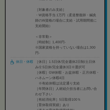
［対象者のみ支給］
・W資格手当:1万円（柔道整復師・鍼灸
師のW資格の場合に支給・試用期間後に
支給開始）
＜非常勤＞
［時給制］1,400円-
※国家資格を持っていない場合は1,300
円-
休日・休暇
［休日］1.5日休/完全週休2日制/土日休
み/2.5日休/完全週休3日※選択可
［休暇］GW休暇・お盆休暇・正月休暇・
ハネムーン休暇4日
※有給休暇は法定通り支給
［年間休日］人材紹介担当者にお問い合
わせ下さい
［有給消化率］5日取得100％
［育休取得実績］あり