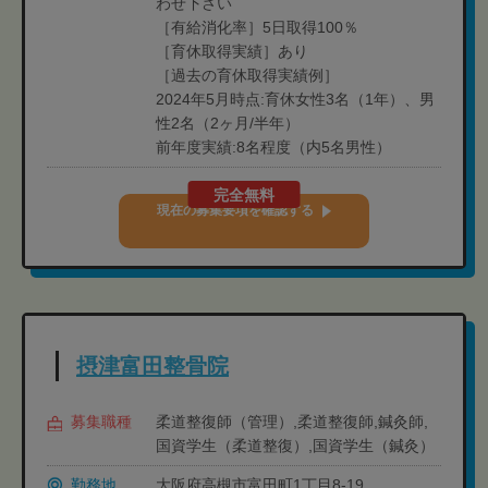
わせ下さい
［有給消化率］5日取得100％
［育休取得実績］あり
［過去の育休取得実績例］
2024年5月時点:育休女性3名（1年）、男
性2名（2ヶ月/半年）
前年度実績:8名程度（内5名男性）
完全無料
現在の募集要項を確認する
摂津富田整骨院
募集職種
柔道整復師（管理）,柔道整復師,鍼灸師,
国資学生（柔道整復）,国資学生（鍼灸）
勤務地
大阪府高槻市富田町1丁目8-19