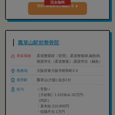
完全無料
現在の募集要項を確認する
瓢箪山駅前整骨院
募集職種
柔道整復師（管理）,柔道整復師,鍼灸師,
国資学生（柔道整復）,国資学生（鍼灸）
勤務地
大阪府東大阪市昭和町2-6
最寄駅
瓢箪山(大阪) 徒歩1分
給与
＜常勤＞
［月給制］1.5日休み:32万円-
［内訳］
・基本給:210,800円
・役職手当:1万円