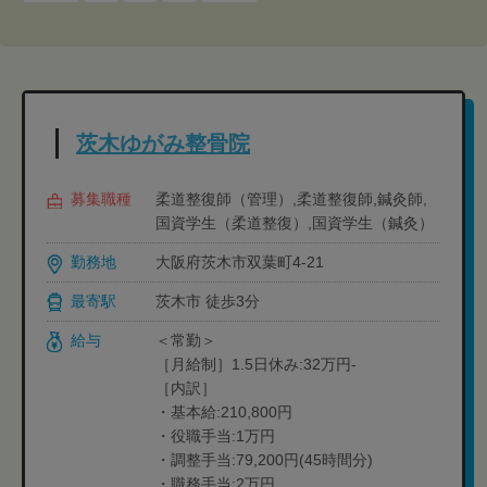
茨木ゆがみ整骨院
募集職種
柔道整復師（管理）,柔道整復師,鍼灸師,
国資学生（柔道整復）,国資学生（鍼灸）
勤務地
大阪府茨木市双葉町4-21
最寄駅
茨木市 徒歩3分
給与
＜常勤＞
［月給制］1.5日休み:32万円-
［内訳］
・基本給:210,800円
・役職手当:1万円
・調整手当:79,200円(45時間分)
・職務手当:2万円