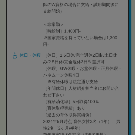
師のW資格の場合に支給・試用期間後に
支給開始）
＜非常勤＞
［時給制］1,400円-
※国家資格を持っていない場合は1,300
円-
休日・休暇
［休日］1.5日休/完全週休2日制/土日休
み/2.5日休/完全週休3日※選択可
［休暇］GW休暇・お盆休暇・正月休暇・
ハネムーン休暇4日
※有給休暇は法定通り支給
［年間休日］人材紹介担当者にお問い合
わせ下さい
［有給消化率］5日取得100％
［育休取得実績］あり
［過去の育休取得実績例］
2024年5月時点:育休女性3名（1年）、男
性2名（2ヶ月/半年）
前年度実績:8名程度（内5名男性）