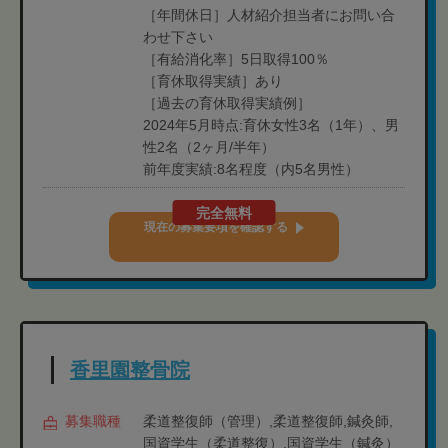
［年間休日］人材紹介担当者にお問い合
わせ下さい
［有給消化率］5日取得100％
［育休取得実績］あり
［過去の育休取得実績例］
2024年5月時点:育休女性3名（1年）、男
性2名（2ヶ月/半年）
前年度実績:8名程度（内5名男性）
完全無料
現在の募集要項を確認する
香里園整骨院
募集職種
柔道整復師（管理）,柔道整復師,鍼灸師,
国資学生（柔道整復）,国資学生（鍼灸）