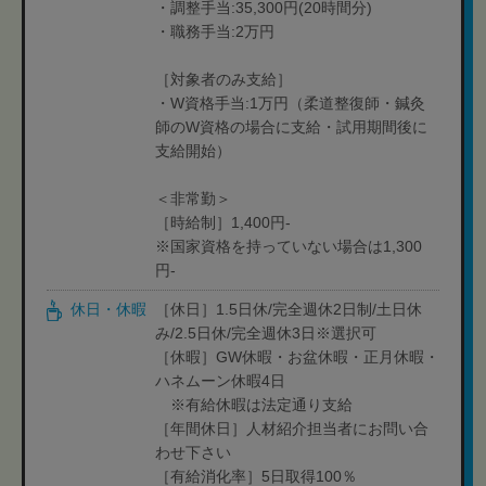
・調整手当:35,300円(20時間分)
・職務手当:2万円
［対象者のみ支給］
・W資格手当:1万円（柔道整復師・鍼灸
師のW資格の場合に支給・試用期間後に
支給開始）
＜非常勤＞
［時給制］1,400円-
※国家資格を持っていない場合は1,300
円-
休日・休暇
［休日］1.5日休/完全週休2日制/土日休
み/2.5日休/完全週休3日※選択可
［休暇］GW休暇・お盆休暇・正月休暇・
ハネムーン休暇4日
※有給休暇は法定通り支給
［年間休日］人材紹介担当者にお問い合
わせ下さい
［有給消化率］5日取得100％