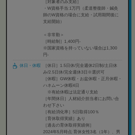
［対象者のみ支給］
・W資格手当:1万円（柔道整復師・鍼灸
師のW資格の場合に支給・試用期間後に
支給開始）
＜非常勤＞
［時給制］1,400円-
※国家資格を持っていない場合は1,300
円-
休日・休暇
［休日］1.5日休/完全週休2日制/土日休
み/2.5日休/完全週休3日※選択可
［休暇］GW休暇・お盆休暇・正月休暇・
ハネムーン休暇4日
※有給休暇は法定通り支給
［年間休日］人材紹介担当者にお問い合
わせ下さい
［有給消化率］5日取得100％
［育休取得実績］あり
［過去の育休取得実績例］
2024年5月時点:育休女性3名（1年）、男