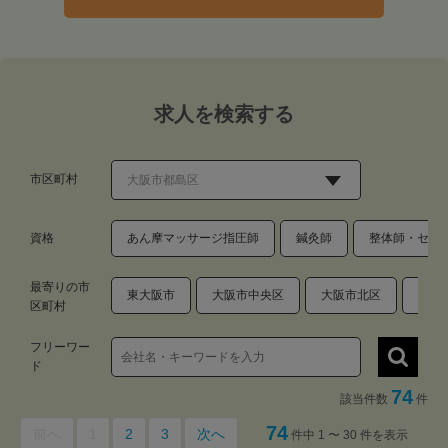
求人を検索する
市区町村
資格
あん摩マッサージ指圧師
鍼灸師
整体師・セラ
最寄りの市
東大阪市
大阪市中央区
大阪市北区
大阪
区町村
フリーワー
ド
74
該当件数
件
74
前へ
1
2
3
次へ
件中 1 〜 30 件を表示