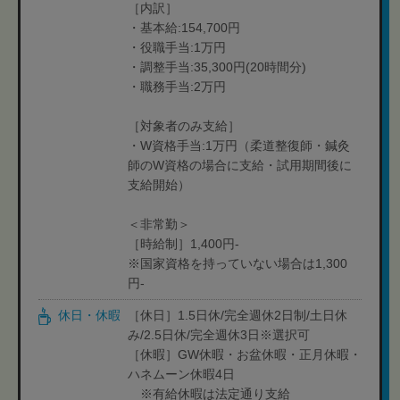
［内訳］
・基本給:154,700円
・役職手当:1万円
・調整手当:35,300円(20時間分)
・職務手当:2万円
［対象者のみ支給］
・W資格手当:1万円（柔道整復師・鍼灸
師のW資格の場合に支給・試用期間後に
支給開始）
＜非常勤＞
［時給制］1,400円-
※国家資格を持っていない場合は1,300
円-
休日・休暇
［休日］1.5日休/完全週休2日制/土日休
み/2.5日休/完全週休3日※選択可
［休暇］GW休暇・お盆休暇・正月休暇・
ハネムーン休暇4日
※有給休暇は法定通り支給