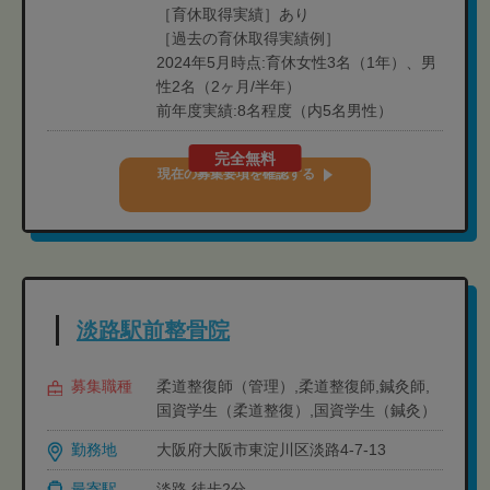
［育休取得実績］あり
［過去の育休取得実績例］
2024年5月時点:育休女性3名（1年）、男
性2名（2ヶ月/半年）
前年度実績:8名程度（内5名男性）
完全無料
現在の募集要項を確認する
淡路駅前整骨院
募集職種
柔道整復師（管理）,柔道整復師,鍼灸師,
国資学生（柔道整復）,国資学生（鍼灸）
勤務地
大阪府大阪市東淀川区淡路4-7-13
最寄駅
淡路 徒歩2分