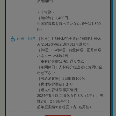
支給開始）
＜非常勤＞
［時給制］1,400円-
※国家資格を持っていない場合は1,300
円-
休日・休暇
［休日］1.5日休/完全週休2日制/土日休
み/2.5日休/完全週休3日※選択可
［休暇］GW休暇・お盆休暇・正月休暇・
ハネムーン休暇4日
※有給休暇は法定通り支給
［年間休日］人材紹介担当者にお問い合
わせ下さい
［有給消化率］5日取得100％
［育休取得実績］あり
［過去の育休取得実績例］
2024年5月時点:育休女性3名（1年）、男
性2名（2ヶ月/半年）
前年度実績:8名程度（内5名男性）