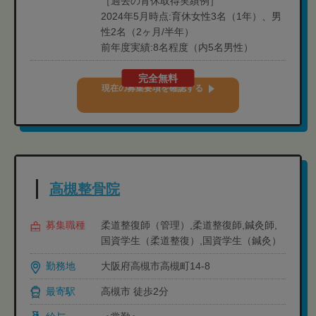
［過去の育休取得実績例］
2024年5月時点:育休女性3名（1年）、男
性2名（2ヶ月/半年）
前年度実績:8名程度（内5名男性）
完全無料
現在の募集要項を確認する
高槻整骨院
募集職種
柔道整復師（管理）,柔道整復師,鍼灸師,
国資学生（柔道整復）,国資学生（鍼灸）
勤務地
大阪府高槻市高槻町14-8
最寄駅
高槻市 徒歩2分