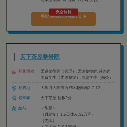
完全無料
現在の募集要項を確認する
天下茶屋整骨院
募集職種
柔道整復師（管理）,柔道整復師,鍼灸師,
国資学生（柔道整復）,国資学生（鍼灸）
勤務地
大阪府大阪市西成区花園南2-7-12
最寄駅
天下茶屋 徒歩2分
給与
＜常勤＞
［月給制］1.5日休み:32万円-
［内訳］
・基本給:210,800円