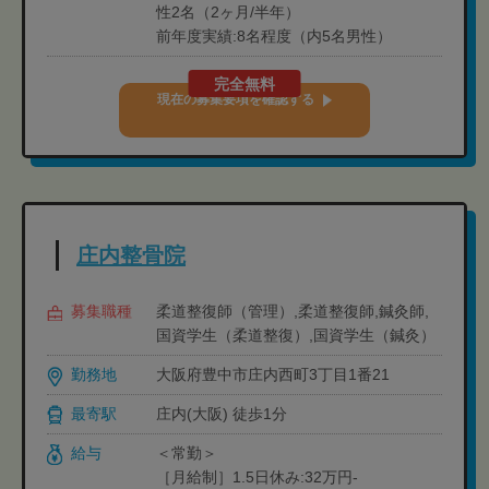
性2名（2ヶ月/半年）
前年度実績:8名程度（内5名男性）
完全無料
現在の募集要項を確認する
庄内整骨院
募集職種
柔道整復師（管理）,柔道整復師,鍼灸師,
国資学生（柔道整復）,国資学生（鍼灸）
勤務地
大阪府豊中市庄内西町3丁目1番21
最寄駅
庄内(大阪) 徒歩1分
給与
＜常勤＞
［月給制］1.5日休み:32万円-