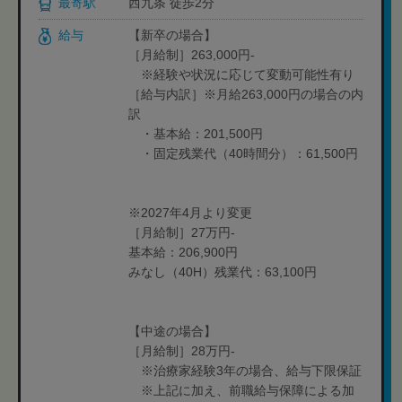
最寄駅
西九条 徒歩2分
給与
【新卒の場合】
［月給制］263,000円-
※経験や状況に応じて変動可能性有り
［給与内訳］※月給263,000円の場合の内
訳
・基本給：201,500円
・固定残業代（40時間分）：61,500円
※2027年4月より変更
［月給制］27万円-
基本給：206,900円
みなし（40H）残業代：63,100円
【中途の場合】
［月給制］28万円-
※治療家経験3年の場合、給与下限保証
※上記に加え、前職給与保障による加