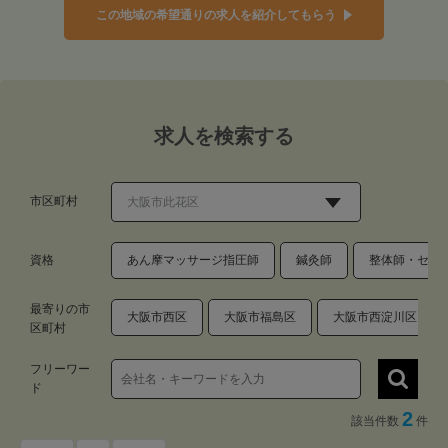
この地域の希望通りの求人を紹介してもらう
求人を検索する
市区町村
資格
あん摩マッサージ指圧師
鍼灸師
整体師・セラ
最寄りの市
大阪市西区
大阪市福島区
大阪市西淀川区
区町村
フリーワー
ド
2
該当件数
件