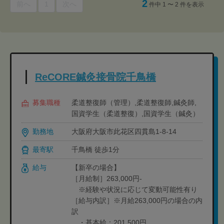
2
前へ
1
次へ
件中 1 〜 2 件を表示
ReCORE鍼灸接骨院千鳥橋
募集職種
柔道整復師（管理）,柔道整復師,鍼灸師,
国資学生（柔道整復）,国資学生（鍼灸）
勤務地
大阪府大阪市此花区四貫島1-8-14
最寄駅
千鳥橋 徒歩1分
給与
【新卒の場合】
［月給制］263,000円-
※経験や状況に応じて変動可能性有り
［給与内訳］※月給263,000円の場合の内
訳
・基本給：201,500円