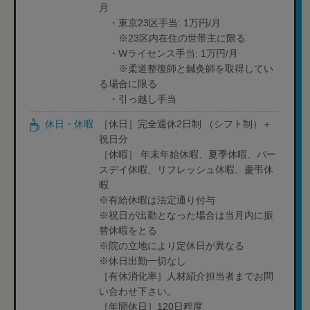
月
・東京23区手当: 1万円/月
※23区内在住の世帯主に限る
・Wライセンス手当: 1万円/月
※柔道整復師と鍼灸師を取得してい
る場合に限る
・引っ越し手当
休日・休暇
［休日］完全週休2日制 （シフト制）＋
祝日分
［休暇］ 年末年始休暇、夏季休暇、バー
スデイ休暇、リフレッシュ休暇、慶弔休
暇
※有給休暇は法定通り付与
※祝日が出勤となった場合は当月内に振
替休暇をとる
※院の立地により定休日が異なる
※休日出勤一切なし
［有休消化率］人材紹介担当者までお問
い合わせ下さい。
［年間休日］120日程度