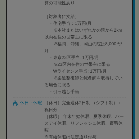
算の可能性あり
［対象者に支給］
・住宅手当：1万円/月
※本社またはいずれかの院から2km
以内在住の世帯主に限る
※福岡、沖縄、岡山の院は8,000円/
月
・東京23区手当: 1万円/月
※23区内在住の世帯主に限る
・Wライセンス手当: 1万円/月
※柔道整復師と鍼灸師を取得してい
る場合に限る
・引っ越し手当
休日・休暇
［休日］完全週休2日制 （シフト制）＋
祝日分
［休暇］ 年末年始休暇、夏季休暇、バー
スデイ休暇、リフレッシュ休暇、慶弔休
暇
※有給休暇は法定通り付与