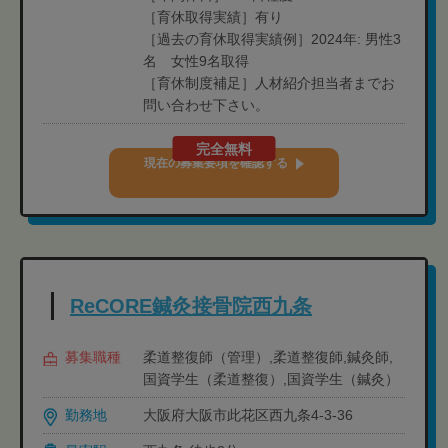
［育休取得実績］有り
［過去の育休取得実績例］2024年: 男性3
名 女性9名取得
［育休制度補足］人材紹介担当者までお
問い合わせ下さい。
完全無料
現在の募集要項を確認する
ReCORE鍼灸接骨院西九条
募集職種
柔道整復師（管理）,柔道整復師,鍼灸師,
国資学生（柔道整復）,国資学生（鍼灸）
勤務地
大阪府大阪市此花区西九条4-3-36