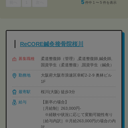
5
前へ
1
次へ
件中 1 〜 5 件を表示
ReCORE鍼灸接骨院桜川
募集職種
柔道整復師（管理）,柔道整復師,鍼灸師,
国資学生（柔道整復）,国資学生（鍼灸）
勤務地
大阪府大阪市浪速区幸町2-2-9 奥林ビル
1F
最寄駅
桜川(大阪) 徒歩3分
給与
【新卒の場合】
［月給制］263,000円-
※経験や状況に応じて変動可能性有り
［給与内訳］※月給263,000円の場合の内
訳