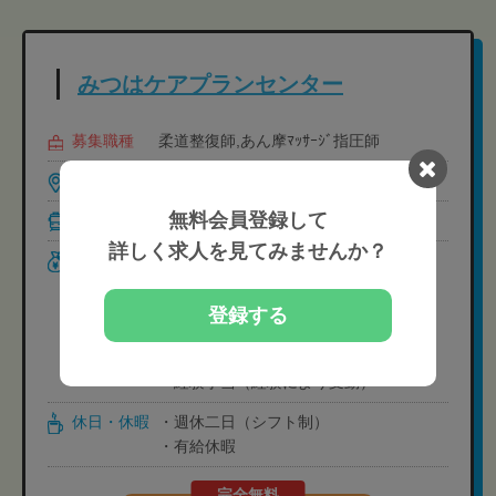
みつはケアプランセンター
募集職種
柔道整復師,あん摩ﾏｯｻｰｼﾞ指圧師
勤務地
大阪府大阪市浪速区恵美須西3-3-26
無料会員登録して
最寄駅
南霞町 徒歩1分
詳しく求人を見てみませんか？
給与
・総額月給23万円-30万円
・基本給 17万円
登録する
・処遇改善手当 3万円
・資格手当 3万円
・経験手当（経験により変動）
休日・休暇
・週休二日（シフト制）
・有給休暇
完全無料