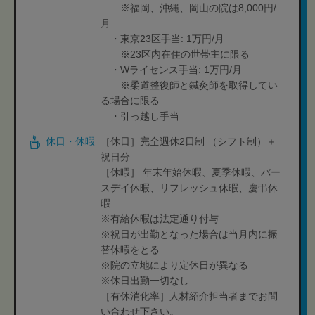
※福岡、沖縄、岡山の院は8,000円/
月
・東京23区手当: 1万円/月
※23区内在住の世帯主に限る
・Wライセンス手当: 1万円/月
※柔道整復師と鍼灸師を取得してい
る場合に限る
・引っ越し手当
休日・休暇
［休日］完全週休2日制 （シフト制）＋
祝日分
［休暇］ 年末年始休暇、夏季休暇、バー
スデイ休暇、リフレッシュ休暇、慶弔休
暇
※有給休暇は法定通り付与
※祝日が出勤となった場合は当月内に振
替休暇をとる
※院の立地により定休日が異なる
※休日出勤一切なし
［有休消化率］人材紹介担当者までお問
い合わせ下さい。