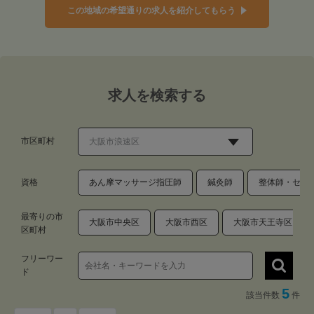
この地域の希望通りの求人を紹介してもらう
求人を検索する
市区町村
資格
あん摩マッサージ指圧師
鍼灸師
整体師・セラ
最寄りの市
大阪市中央区
大阪市西区
大阪市天王寺区
区町村
フリーワー
ド
5
該当件数
件