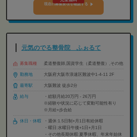
現在の募集要項を確認する
元気のでる整骨院 ふぉるて
募集職種
柔道整復師,国資学生（柔道整復）,その他
勤務地
大阪府大阪市浪速区難波中1-4-11 2F
最寄駅
大阪難波 徒歩2分
給与
・総額月給20万円 - 26万円
※経験や状況に応じて変動可能性有り
※月給+歩合給
休日・休暇
・週休:1.5日制+月1日有給休暇
・曜日:水曜日午後+1日+月1日
・その他長期休暇:夏季休暇、年末年始休