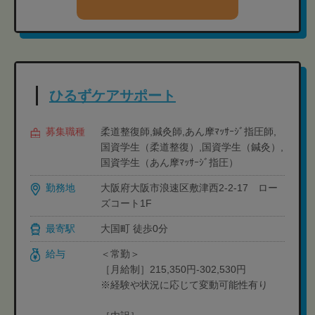
ひるずケアサポート
募集職種
柔道整復師,鍼灸師,あん摩ﾏｯｻｰｼﾞ指圧師,
国資学生（柔道整復）,国資学生（鍼灸）,
国資学生（あん摩ﾏｯｻｰｼﾞ指圧）
勤務地
大阪府大阪市浪速区敷津西2-2-17 ロー
ズコート1F
最寄駅
大国町 徒歩0分
給与
＜常勤＞
［月給制］215,350円-302,530円
※経験や状況に応じて変動可能性有り