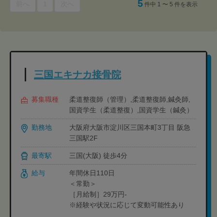
5
前へ
1
次へ
件中 1 〜 5 件を表示
三国エキナカ接骨院
募集職種
柔道整復師（管理）,柔道整復師,鍼灸師,
国資学生（柔道整復）,国資学生（鍼灸）
勤務地
大阪府大阪市淀川区三国本町3丁目 阪急
三国駅2F
最寄駅
三国(大阪) 徒歩4分
給与
年間休日110日
＜常勤＞
［月給制］29万円-
※経験や状況に応じて変動可能性あり