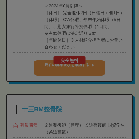
＜2024年6月以降＞
［休日］ 完全週休2日（日曜日＋他1日）
［休暇］ GW休暇、年末年始休暇（5日
間）、慰安旅行特別休暇（4日間）
※有給休暇は法定通り支給
［年間休日］※人材紹介担当者にお問い
合わせください
完全無料
現在の募集要項を確認する
十三BM整骨院
募集職種
柔道整復師（管理）,柔道整復師,国資学生
（柔道整復）