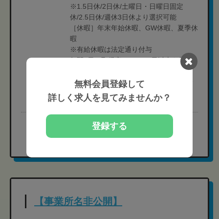
※1.5日休/2日休/土曜日・日曜日固定
休/2.5日休/週休3日休より選択可能
［休暇］年末年始休暇、GW休暇、夏季休
暇
※有給休暇は法定通り付与
年間5日の取得率100％、5日以上も希望
に合わせて取得しやすい環境です。
［年間休日］人材紹介担当者にお問い合
無料会員登録して
わせください。
詳しく求人を見てみませんか？
［育休取得実績］ あり
完全無料
登録する
現在の募集要項を確認する
【事業所名非公開】