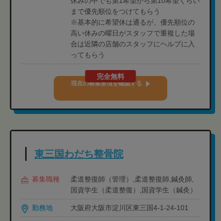
休みの中でも第1希望から第10希望くらい
まで優先順位をつけてもらう
※基本的に希望休は通るが、優先順位の
高い休みの曜日がスタッフで重複した場
合は近隣の店舗のスタッフにヘルプに入
ってもらう
完全無料
現在の募集要項を確認する
東三国わだち整骨院
募集職種
柔道整復師（管理）,柔道整復師,鍼灸師,
国資学生（柔道整復）,国資学生（鍼灸）
勤務地
大阪府大阪市淀川区東三国4-1-24-101