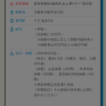
募集職種
柔道整復師,鍼灸師,あん摩ﾏｯｻｰｼﾞ指圧師
勤務地
大阪府大阪市淀川区
最寄駅
十三 徒歩1分
給与
＜常勤＞
［月給制］23万円 -
※経験や状況に応じて変動可能性有り
※経験者は25万円以上も検討可能
休日・休暇
＜2024年5月迄＞
［休日］ 週休1.5日（日曜日、祝日、土曜
日午後）
［休暇］ お盆休暇（4日間）、年末年始
休暇（5日間）、慰安旅行特別休暇（4日
間）
※有給休暇は法定通り支給
［年間休日］※人材紹介担当者にお問い
合わせください