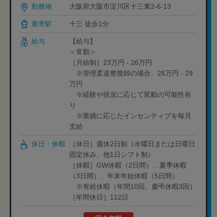
勤務地
大阪府大阪市淀川区十三東2-6-13
最寄駅
十三 徒歩1分
給与
【給与】
＜常勤＞
［月給制］23万円 - 26万円
※管理柔道整復師の場合、26万円 - 29
万円
※経験や状況に応じて変動の可能性有
り
※業績に応じたインセンティブを毎月
支給
休日・休暇
［休日］週休2日制（水曜日または日曜日
固定休み、他1日シフト制）
［休暇］GW休暇（2日間）、夏季休暇
（3日間）、年末年始休暇（5日間）
※有給休暇（年間10回、慶弔休暇3回）
［年間休日］112日