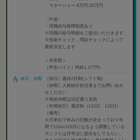
マネージャー:8万円-25万円
〈中途〉
・現職給与保障制度あり
※現職の給与明細をご提出いただきます
※技術チェック、問診チェックによって
最終決定します
＜非常勤＞
［学生バイト］時給1,177円-
休日・休暇
［休日］週休2日制(シフト制)
［休暇］人材紹介担当者までお問い合わ
せください
※有給休暇は法定通り支給
［年間休日］選択制（110日、115日）
［備考］
※月単位で休みの日数が決まっており年
間で110or115日になるよう調整している
※シフトは月半ばに提出をしてもらい、