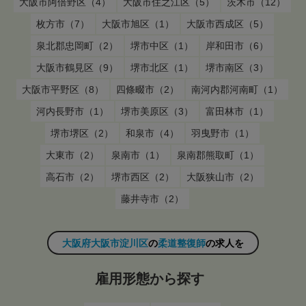
大阪市阿倍野区（4）
大阪市住之江区（5）
茨木市（12）
枚方市（7）
大阪市旭区（1）
大阪市西成区（5）
泉北郡忠岡町（2）
堺市中区（1）
岸和田市（6）
大阪市鶴見区（9）
堺市北区（1）
堺市南区（3）
大阪市平野区（8）
四條畷市（2）
南河内郡河南町（1）
河内長野市（1）
堺市美原区（3）
富田林市（1）
堺市堺区（2）
和泉市（4）
羽曳野市（1）
大東市（2）
泉南市（1）
泉南郡熊取町（1）
高石市（2）
堺市西区（2）
大阪狭山市（2）
藤井寺市（2）
大阪府大阪市淀川区
の
柔道整復師
の求人を
雇用形態から探す