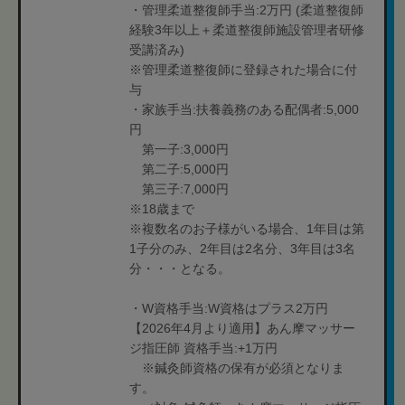
・管理柔道整復師手当:2万円 (柔道整復師
経験3年以上＋柔道整復師施設管理者研修
受講済み)
※管理柔道整復師に登録された場合に付
与
・家族手当:扶養義務のある配偶者:5,000
円
第一子:3,000円
第二子:5,000円
第三子:7,000円
※18歳まで
※複数名のお子様がいる場合、1年目は第
1子分のみ、2年目は2名分、3年目は3名
分・・・となる。
・W資格手当:W資格はプラス2万円
【2026年4月より適用】あん摩マッサー
ジ指圧師 資格手当:+1万円
※鍼灸師資格の保有が必須となりま
す。