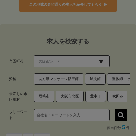
この地域の希望通りの求人を紹介してもらう
求人を検索する
市区町村
資格
あん摩マッサージ指圧師
鍼灸師
整体師・セラ
最寄りの市
尼崎市
大阪市北区
豊中市
吹田市
区町村
フリーワー
ド
5
該当件数
件