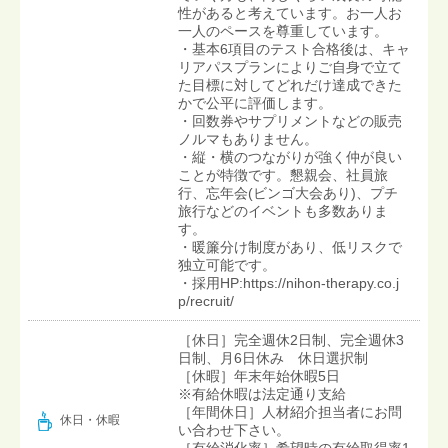
性があると考えています。お一人お
一人のペースを尊重しています。
・基本6項目のテスト合格後は、キャ
リアパスプランによりご自身で立て
た目標に対してどれだけ達成できた
かで公平に評価します。
・回数券やサプリメントなどの販売
ノルマもありません。
・縦・横のつながりが強く仲が良い
ことが特徴です。懇親会、社員旅
行、忘年会(ビンゴ大会あり)、プチ
旅行などのイベントも多数ありま
す。
・暖簾分け制度があり、低リスクで
独立可能です。
・採用HP:https://nihon-therapy.co.j
p/recruit/
［休日］完全週休2日制、完全週休3
日制、月6日休み 休日選択制
［休暇］年末年始休暇5日
※有給休暇は法定通り支給
［年間休日］人材紹介担当者にお問
休日・休暇
い合わせ下さい。
［有給消化率］希望時の有給取得率1