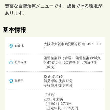
豊富な自費治療メニューです。成長できる環境が
あります。
基本情報
大阪府大阪市鶴見区今頭南1-8-7 10
勤務地
4
柔道整復師（管理）/柔道整復師/鍼灸
募集職種
師/国資学生（柔道整復）/国資学生
（鍼灸）
横堤 徒歩2分
鶴見緑地 徒歩12分
最寄駅
今福鶴見 徒歩18分
〈常勤〉
経験3年未満
［月給制］27万円-
［想定年収］3,29万円