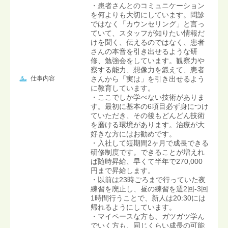
・患者さんとのコミュニケーション
を何よりも大切にしています。問診
ではなく「カウンセリング」と言っ
ていて、スタッフが知りたい情報だ
けを聞く、伝えるのではなく、患者
さんの本音を引き出せるような研
修、勉強会をしています。観察力や
察する能力、想像力を鍛えて、患者
仕事内容
さんから「実は」を引き出せるよう
に教育しています。
・ここでしか学べない技術がありま
す。最初に基本の6項目必ず身につけ
ていただき、その後もどんどん技術
を磨ける環境があります。治療が大
好きな方にはお勧めです。
・入社して短期間2ヶ月で成長できる
研修制度です。できることが増えれ
ば随時昇給、早くて半年で270,000
円まで昇給します。
・以前は23時ごろまで行っていた夜
練習を廃止し、昼の練習を週2回-3回
1時間行うことで、新人は20:30には
帰れるようにしています。
・マイペースな方も、ガツガツ学ん
でいく方も、同じくらい成長の可能