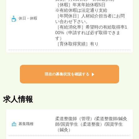
［休暇］年末年始休暇5日
※有給休暇は法定通り支給
［年間休日］人材紹介担当者にお問
休日・休暇
い合わせ下さい。
［有給消化率］希望時の有給取得率1
00%（申請すれば必ず取得できま
す）
［育休取得実績］有り
現在の募集状況を確認する
求人情報
柔道整復師（管理）/柔道整復師/鍼灸
募集職種
師/国資学生（柔道整復）/国資学生
（鍼灸）