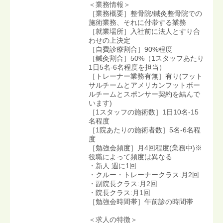
＜業務情報＞
［業務概要］整骨院/鍼灸整骨院での
施術業務、それに付帯する業務
［就業場所］入社前に法人とすり合
わせの上決定
［自費診療割合］90%程度
［鍼灸割合］50%（1スタッフあたり
1日5名-6名程度を担当）
［トレーナー業務有無］有り(フット
サルチームとアメリカンフットボー
ルチームとスポンサー契約を結んで
います)
［1スタッフの施術数］1日10名-15
名程度
［1院あたりの施術者数］5名-6名程
度
［勉強会頻度］月4回程度(業務中)※
役職によって頻度は異なる
・新人:週に1回
・クルー・トレーナークラス:月2回
・副院長クラス:月2回
・院長クラス:月1回
［勉強会時間帯］午前診の時間帯
＜求人の特徴＞