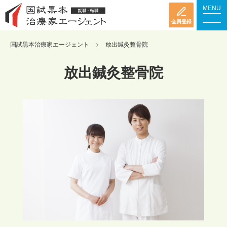
MENU
会員登録
国試黒本治療家エージェント
放出鍼灸整骨院
放出鍼灸整骨院