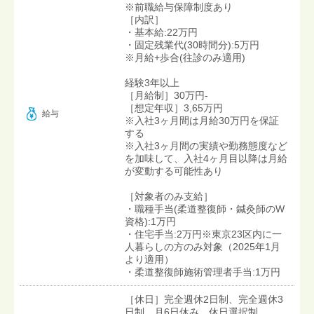
※前職給与保障制度あり
［内訳］
・基本給:22万円
・固定残業代(30時間分):5万円
※月給+歩合(往診のみ適用)
経験3年以上
［月給制］30万円-
［想定年収］3,65万円
給与
※入社3ヶ月間は月給30万円を保証
する
※入社3ヶ月間の実績や勤務態度など
を加味して、入社4ヶ月目以降は月給
が変動する可能性あり
［対象者のみ支給］
・職種手当(柔道整復師・鍼灸師のW
資格):1万円
・住宅手当:2万円※東京23区内に一
人暮らしの方のみ対象（2025年1月
より適用）
・柔道整復師施術管理者手当:1万円
［休日］完全週休2日制、完全週休3
日制、月6日休み 休日選択制