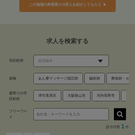
この地域の希望通りの求人を紹介してもらう
求人を検索する
市区町村
資格
あん摩マッサージ指圧師
鍼灸師
整体師・セラ
最寄りの市
堺市美原区
大阪狭山市
河内長野市
羽曳
区町村
フリーワー
ド
1
該当件数
件