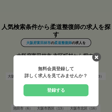
人気検索条件から柔道整復師の求人を探
す
大阪府富田林市
の
柔道整復師
の求人を
大阪府富田林市 市区町村から探す
無料会員登録して
泉佐野市（4）
松原市（6）
泉大津市（6）
詳しく求人を見てみませんか？
大阪市東住吉区（5）
大阪市中央区（19）
高槻市（13）
大阪市城東区（8）
八尾市（9）
箕面市（4）
登録する
吹田市（9）
大阪市都島区（5）
交野市（2）
門真市（6）
豊中市（13）
大阪市浪速区（5）
池田市（6）
大阪市西区（13）
大阪市北区（16）