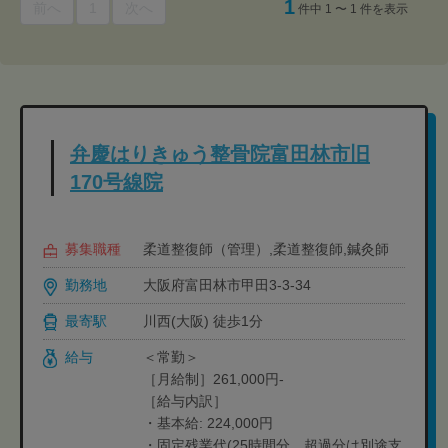
1
前へ
1
次へ
件中 1 〜 1 件を表示
弁慶はりきゅう整骨院富田林市旧
170号線院
募集職種
柔道整復師（管理）,柔道整復師,鍼灸師
勤務地
大阪府富田林市甲田3-3-34
最寄駅
川西(大阪) 徒歩1分
給与
＜常勤＞
［月給制］261,000円-
［給与内訳］
・基本給: 224,000円
・固定残業代(25時間分、超過分は別途支